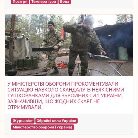
Повітря
Температура
Вода
У МІНІСТЕРСТВІ ОБОРОНИ ПРОКОМЕНТУВАЛИ
СИТУАЦІЮ НАВКОЛО СКАНДАЛУ ІЗ НЕЯКІСНИМИ
ТУШКОВАНКАМИ ДЛЯ ЗБРОЙНИХ СИЛ УКРАЇНИ,
ЗАЗНАЧИВШИ, ЩО ЖОДНИХ СКАРГ НЕ
ОТРИМУВАЛИ.
Журналіст
Збройні сили України
Міністерство оборони (Україна)