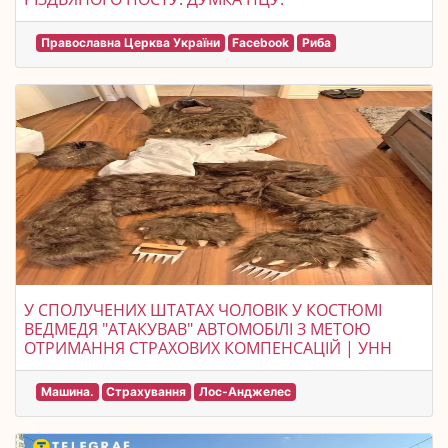
Православна Церква України
Facebook
Риба
У СПОЛУЧЕНИХ ШТАТАХ ЧОЛОВІК У КОСТЮМІ
ВЕДМЕДЯ "АТАКУВАВ" АВТОМОБІЛІ З МЕТОЮ
ОТРИМАННЯ СТРАХОВИХ КОМПЕНСАЦІЙ | УНН
Машина.
Страхування
Лос-Анджелес