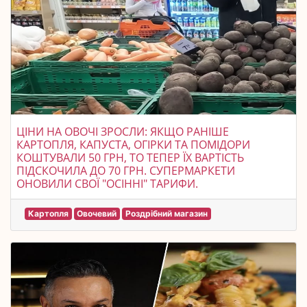
ЦІНИ НА ОВОЧІ ЗРОСЛИ: ЯКЩО РАНІШЕ
КАРТОПЛЯ, КАПУСТА, ОГІРКИ ТА ПОМІДОРИ
КОШТУВАЛИ 50 ГРН, ТО ТЕПЕР ЇХ ВАРТІСТЬ
ПІДСКОЧИЛА ДО 70 ГРН. СУПЕРМАРКЕТИ
ОНОВИЛИ СВОЇ "ОСІННІ" ТАРИФИ.
Картопля
Овочевий
Роздрібний магазин