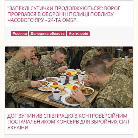
"ЗАПЕКЛІ СУТИЧКИ ПРОДОВЖУЮТЬСЯ": ВОРОГ
ПРОРВАВСЯ В ОБОРОННІ ПОЗИЦІЇ ПОБЛИЗУ
ЧАСОВОГО ЯРУ - 24-ТА ОМБР.
Росіяни
Донецька область
Артилерія
ДОТ ЗУПИНИВ СПІВПРАЦЮ З КОНТРОВЕРСІЙНИМ
ПОСТАЧАЛЬНИКОМ КОНСЕРВ ДЛЯ ЗБРОЙНИХ СИЛ
УКРАЇНИ.