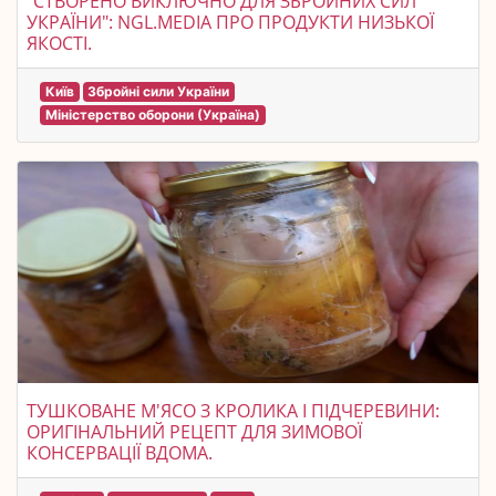
"СТВОРЕНО ВИКЛЮЧНО ДЛЯ ЗБРОЙНИХ СИЛ
УКРАЇНИ": NGL.MEDIA ПРО ПРОДУКТИ НИЗЬКОЇ
ЯКОСТІ.
Київ
Збройні сили України
Міністерство оборони (Україна)
ТУШКОВАНЕ М'ЯСО З КРОЛИКА І ПІДЧЕРЕВИНИ:
ОРИГІНАЛЬНИЙ РЕЦЕПТ ДЛЯ ЗИМОВОЇ
КОНСЕРВАЦІЇ ВДОМА.