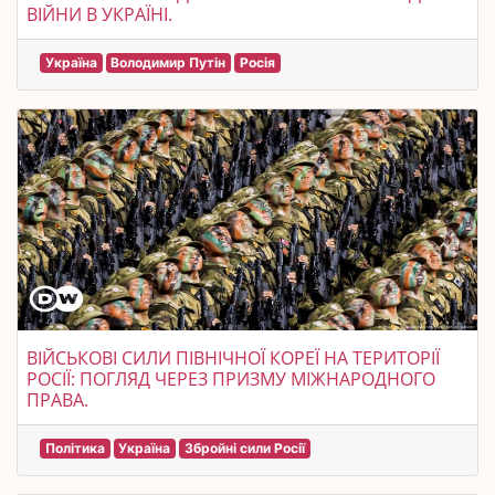
ВІЙНИ В УКРАЇНІ.
Україна
Володимир Путін
Росія
ВІЙСЬКОВІ СИЛИ ПІВНІЧНОЇ КОРЕЇ НА ТЕРИТОРІЇ
РОСІЇ: ПОГЛЯД ЧЕРЕЗ ПРИЗМУ МІЖНАРОДНОГО
ПРАВА.
Політика
Україна
Збройні сили Росії