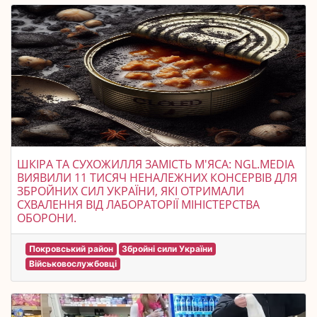
ШКІРА ТА СУХОЖИЛЛЯ ЗАМІСТЬ М'ЯСА: NGL.MEDIA
ВИЯВИЛИ 11 ТИСЯЧ НЕНАЛЕЖНИХ КОНСЕРВІВ ДЛЯ
ЗБРОЙНИХ СИЛ УКРАЇНИ, ЯКІ ОТРИМАЛИ
СХВАЛЕННЯ ВІД ЛАБОРАТОРІЇ МІНІСТЕРСТВА
ОБОРОНИ.
Покровський район
Збройні сили України
Військовослужбовці