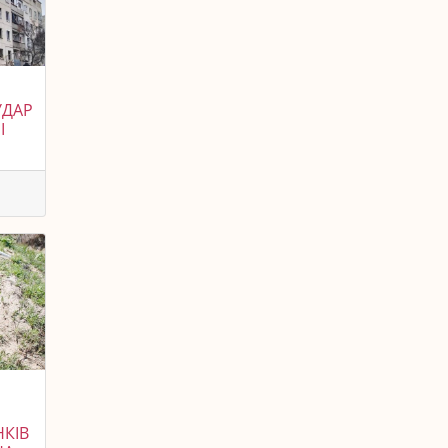
УДАР
І
НКІВ