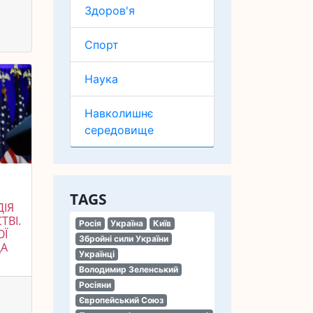
Здоров'я
Спорт
Наука
Навколишнє
середовище
TAGS
ДІЯ
ТВІ.
Росія
Україна
Київ
ОЇ
Збройні сили України
ДА
Українці
Володимир Зеленський
Росіяни
Європейський Союз