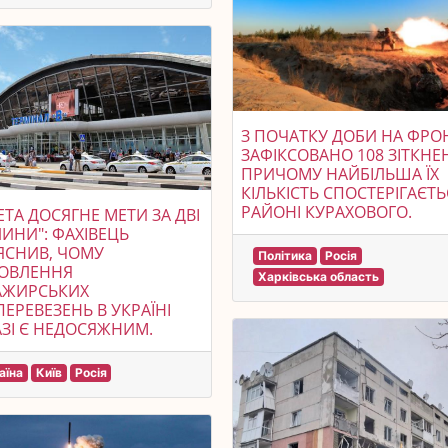
З ПОЧАТКУ ДОБИ НА ФРО
ЗАФІКСОВАНО 108 ЗІТКНЕ
ПРИЧОМУ НАЙБІЛЬША ЇХ
КІЛЬКІСТЬ СПОСТЕРІГАЄТЬ
РАЙОНІ КУРАХОВОГО.
ЕТА ДОСЯГНЕ МЕТИ ЗА ДВІ
ИНИ": ФАХІВЕЦЬ
ЯСНИВ, ЧОМУ
Політика
Росія
НОВЛЕННЯ
Харківська область
АЖИРСЬКИХ
ПЕРЕВЕЗЕНЬ В УКРАЇНІ
ЗІ Є НЕДОСЯЖНИМ.
аїна
Київ
Росія