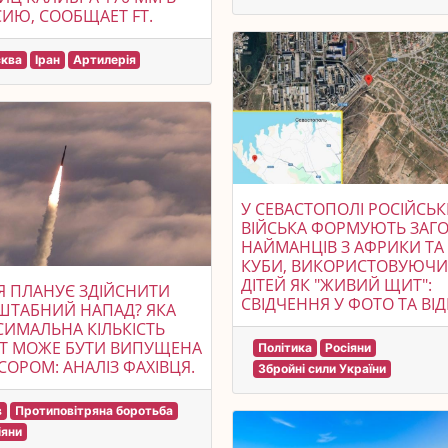
ИЮ, СООБЩАЕТ FT.
ква
Іран
Артилерія
У СЕВАСТОПОЛІ РОСІЙСЬК
ВІЙСЬКА ФОРМУЮТЬ ЗАГ
НАЙМАНЦІВ З АФРИКИ ТА
КУБИ, ВИКОРИСТОВУЮЧ
ДІТЕЙ ЯК "ЖИВИЙ ЩИТ":
Я ПЛАНУЄ ЗДІЙСНИТИ
СВІДЧЕННЯ У ФОТО ТА ВІД
ШТАБНИЙ НАПАД? ЯКА
ИМАЛЬНА КІЛЬКІСТЬ
Т МОЖЕ БУТИ ВИПУЩЕНА
Політика
Росіяни
СОРОМ: АНАЛІЗ ФАХІВЦЯ.
Збройні сили України
в
Протиповітряна боротьба
іяни