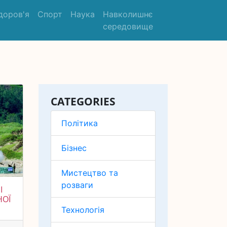
доров'я
Спорт
Наука
Навколишнє
середовище
CATEGORIES
Політика
Бізнес
Мистецтво та
розваги
І
НОЇ
Технологія