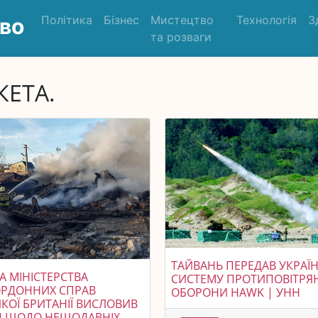
Політика
Бізнес
Мистецтво
Технологія
З
во
та розваги
КЕТА.
ТАЙВАНЬ ПЕРЕДАВ УКРАЇН
А МІНІСТЕРСТВА
СИСТЕМУ ПРОТИПОВІТРЯ
ОРДОННИХ СПРАВ
ОБОРОНИ HAWK | УНН
КОЇ БРИТАНІЇ ВИСЛОВИВ
Д ЩОДО НЕЩОДАВНІХ