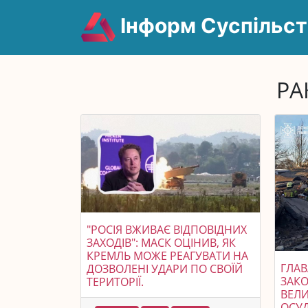
Інформ Суспільст
РА
"РОСІЯ ВЖИВАЄ ВІДПОВІДНИХ
ЗАХОДІВ": МАСК ОЦІНИВ, ЯК
КРЕМЛЬ МОЖЕ РЕАГУВАТИ НА
ГЛАВ
ДОЗВОЛЕНІ УДАРИ ПО СВОЇЙ
ЗАК
ТЕРИТОРІЇ.
ВЕЛИ
ОСУ