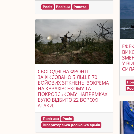
Росія
Росіяни
Ракета.
ЕФЕК
ВИКО
ЗМЕН
У ВІ
СИЛА
СЬОГОДНІ НА ФРОНТІ
ЗАФІКСОВАНО БІЛЬШЕ 70
БОЙОВИХ ЗІТКНЕНЬ, ЗОКРЕМА
Про
НА КУРАХІВСЬКОМУ ТА
Рос
ПОКРОВСЬКОМУ НАПРЯМКАХ
БУЛО ВІДБИТО 22 ВОРОЖІ
АТАКИ.
Політика
Росія
Імператорська російська армія