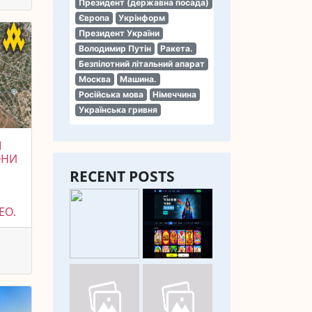
Президент (державна посада)
Європа
Укрінформ
Президент України
Володимир Путін
Ракета.
Безпілотний літальний апарат
Москва
Машина.
Російська мова
Німеччина
Українська гривня
І
ОНИ
RECENT POSTS
И
ЕО.