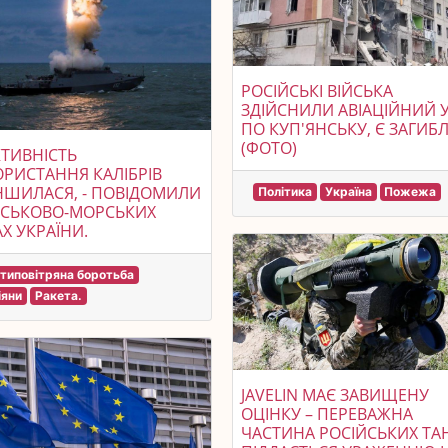
РОСІЙСЬКІ ВІЙСЬКА
ЗДІЙСНИЛИ АВІАЦІЙНИЙ 
ПО КУП'ЯНСЬКУ, Є ЗАГИБЛ
(ФОТО)
ТИВНІСТЬ
РИСТАННЯ КАЛІБРІВ
ШИЛАСЯ, - ПОВІДОМИЛИ
Політика
Україна
Пожежа
ЙСЬКОВО-МОРСЬКИХ
Х УКРАЇНИ.
типовітряна боротьба
іяни
Ракета.
JAVELIN МАЄ ЗАВИЩЕНУ
ОЦІНКУ – ПЕРЕВАЖНА
ЧАСТИНА РОСІЙСЬКИХ ТА