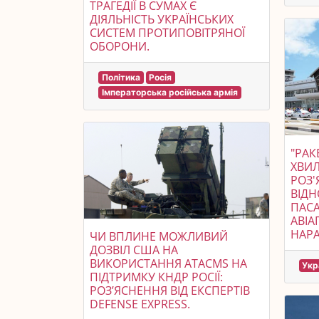
ТРАГЕДІЇ В СУМАХ Є
ДІЯЛЬНІСТЬ УКРАЇНСЬКИХ
СИСТЕМ ПРОТИПОВІТРЯНОЇ
ОБОРОНИ.
Політика
Росія
Імператорська російська армія
"РАК
ХВИЛ
РОЗ'
ВІД
ПАС
АВІА
НАРА
ЧИ ВПЛИНЕ МОЖЛИВИЙ
ДОЗВІЛ США НА
ВИКОРИСТАННЯ ATACMS НА
Укр
ПІДТРИМКУ КНДР РОСІЇ:
РОЗ’ЯСНЕННЯ ВІД ЕКСПЕРТІВ
DEFENSE EXPRESS.