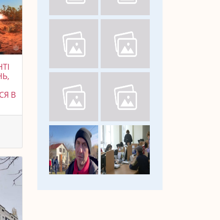
НТІ
НЬ,
СЯ В