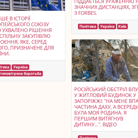
ПІДДАЄТЬСЯ УРАЖЕННЮ 
ЗНАЧНИХ ДИСТАНЦІЯХ, ЗГ
З FORBES.
ШЕ В ІСТОРІЇ
ОПЕЙСЬКОГО СОЮЗУ
Політика
Україна
Київ
 УХВАЛЕНО РІШЕННЯ
СПІЛЬНУ ЗАКУПІВЛЮ
ОЄННЯ, ЯКЕ, СЕРЕД
ГО, ПРИЗНАЧЕНЕ ДЛЯ
ЇНИ.
ітика
Україна
типовітряна боротьба
РОСІЙСЬКИЙ ОБСТРІЛ ВЛ
У ЖИТЛОВИЙ БУДИНОК У
ЗАПОРІЖЖІ: "НА МЕНЕ ВП
ЧАСТИНА ДАХУ, А ВСЕРЕД
БУЛА МОЯ РОДИНА. Я
ПЕРШИМ ВИТЯГНУВ
ДИТИНУ...". ВIДЕО
Політика