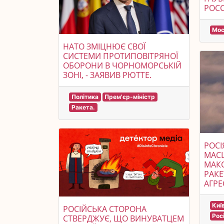
РОСС
Мос
НАТО ЗМІЦНЮЄ СВОЇ
СИСТЕМИ ПРОТИПОВІТРЯНОЇ
ОБОРОНИ В ЧОРНОМОРСЬКІЙ
ЗОНІ, - ЗАЯВИВ РЮТТЕ.
Політика
Прем'єр-міністр
Ракета.
РОСІ
МАС
МАКС
РАКЕ
АГРЕ
Киї
РОСІЙСЬКА СТОРОНА
Рос
СТВЕРДЖУЄ, ЩО ВИНУВАТЦЕМ