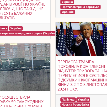
Україна
УДАРІВ РОСІЇ ПО УКРАЇНІ,
Протиповітряна боротьба
ЛЯЮЧИ, ЩО ТАКІ ДІЇ НЕ
Франція
НЕСУТЬ БАЖАНИХ
ЛЬТАТІВ.
ітика
Україна
істерство закордонних справ (Україна)
ПЕРЕМОГА ТРАМПА
ПОРОДИЛА КОМПЛЕКСНІ
ВІДЧУТТЯ: ТРИВОГА ТА НА
ПЕРЕПЛЕЛИСЯ В СУСПІЛЬС
ПІДСУМКИ ІНФОРМАЦІЙН
ВІЙНИ З 2 ПО 8 ЛИСТОПА
2024 РОКУ.
Р ОСУЩЕСТВИЛА
Політика
Україна
ТАВКУ 50 САМОХОДНЫХ
Чеська Республіка
ИЦ КАЛИБРА 170 ММ В