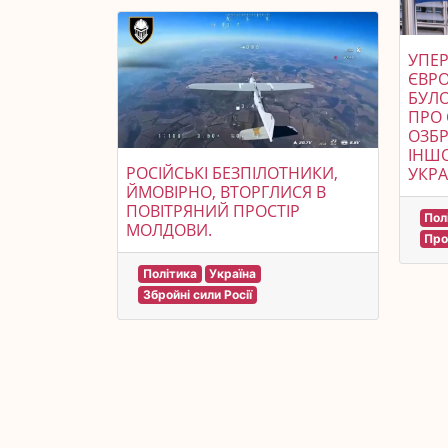
УПЕР
ЄВР
БУЛО
ПРО 
ОЗБР
ІНШО
РОСІЙСЬКІ БЕЗПІЛОТНИКИ,
УКРА
ЙМОВІРНО, ВТОРГЛИСЯ В
ПОВІТРЯНИЙ ПРОСТІР
Пол
МОЛДОВИ.
Про
Політика
Україна
Збройні сили Росії