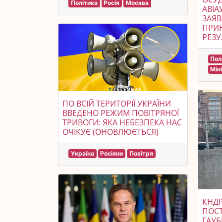
Політика
Росія
Москва
АВІА
ЗАЯВ
ПРИ
РЕЗУ
Пол
Мін
ПО ВСІЙ ТЕРИТОРІЇ УКРАЇНИ
ВВЕДЕНО РЕЖИМ ПОВІТРЯНОЇ
ТРИВОГИ: ЯКА НЕБЕЗПЕКА НАС
ОЧІКУЄ (ОНОВЛЮЄТЬСЯ)
Україна
Росіяни
Повітря
КНД
ПОС
ГАУБ