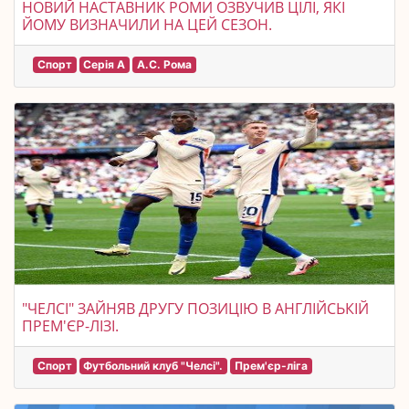
НОВИЙ НАСТАВНИК РОМИ ОЗВУЧИВ ЦІЛІ, ЯКІ
ЙОМУ ВИЗНАЧИЛИ НА ЦЕЙ СЕЗОН.
Спорт
Серія A
А.С. Рома
"ЧЕЛСІ" ЗАЙНЯВ ДРУГУ ПОЗИЦІЮ В АНГЛІЙСЬКІЙ
ПРЕМ'ЄР-ЛІЗІ.
Спорт
Футбольний клуб "Челсі".
Прем'єр-ліга