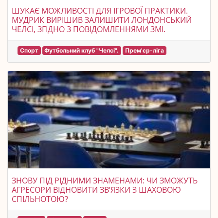
ШУКАЄ МОЖЛИВОСТІ ДЛЯ ІГРОВОЇ ПРАКТИКИ.
МУДРИК ВИРІШИВ ЗАЛИШИТИ ЛОНДОНСЬКИЙ
ЧЕЛСІ, ЗГІДНО З ПОВІДОМЛЕННЯМИ ЗМІ.
Спорт
Футбольний клуб "Челсі".
Прем'єр-ліга
ЗНОВУ ПІД РІДНИМИ ЗНАМЕНАМИ: ЧИ ЗМОЖУТЬ
АГРЕСОРИ ВІДНОВИТИ ЗВ’ЯЗКИ З ШАХОВОЮ
СПІЛЬНОТОЮ?