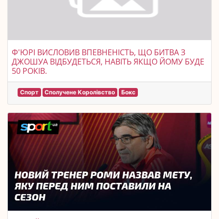
Ф'ЮРІ ВИСЛОВИВ ВПЕВНЕНІСТЬ, ЩО БИТВА З
ДЖОШУА ВІДБУДЕТЬСЯ, НАВІТЬ ЯКЩО ЙОМУ БУДЕ
50 РОКІВ.
Спорт
Сполучене Королівство
Бокс