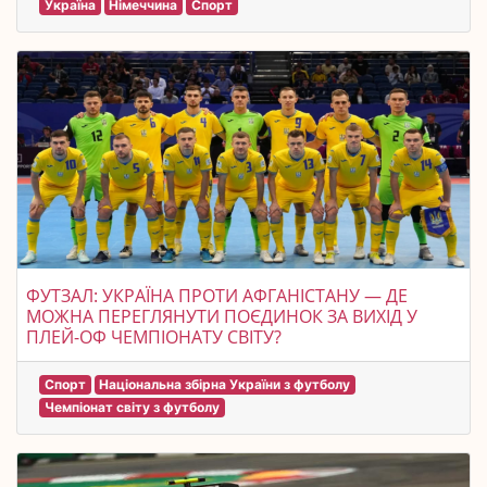
Україна
Німеччина
Спорт
ФУТЗАЛ: УКРАЇНА ПРОТИ АФГАНІСТАНУ — ДЕ
МОЖНА ПЕРЕГЛЯНУТИ ПОЄДИНОК ЗА ВИХІД У
ПЛЕЙ-ОФ ЧЕМПІОНАТУ СВІТУ?
Спорт
Національна збірна України з футболу
Чемпіонат світу з футболу