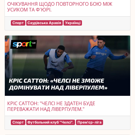
ОЧІКУВАННЯ ЩОДО ПОВТОРНОГО БОЮ МІЖ
УСИКОМ ТА Ф'ЮРІ.
Спорт
Саудівська Аравія
Українці
КРІС САТТОН: "ЧЕЛСІ НЕ ЗДАТЕН БУДЕ
ПЕРЕВАЖАТИ НАД ЛІВЕРПУЛЕМ."
Спорт
Футбольний клуб "Челсі".
Прем'єр-ліга