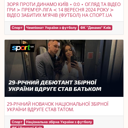
ЗОРЯ ПРОТИ ДИНАМО КИЇВ ⋆ 0:0 ⋆ ОГЛЯД ТА ВІДЕО
ГРИ ≻ ПРЕМ'ЄР-ЛІГА ≺ 14 ВЕРЕСНЯ 2024 РОКУ ≻
ВІДЕО ЗАБИТИХ М'ЯЧІВ {ФУТБОЛ} НА СПОРТ.UA
Спорт
Чемпіонат України з футболу
ФК "Динамо" Київ
29-РІЧНИЙ НОВАЧОК НАЦІОНАЛЬНОЇ ЗБІРНОЇ
УКРАЇНИ ВДРУГЕ СТАВ ТАТОМ.
Спорт
Національна збірна України з футболу
ФК "Динамо" Київ