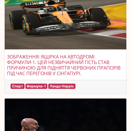
ЗОБРАЖЕННЯ: ЯЩІРКА НА АВТОДРОМІ
ФОРМУЛИ-1. ЦЕЙ НЕЗВИЧАЙНИЙ ГІСТЬ СТАВ
ПРИЧИНОЮ ДЛЯ ПІДНЯТТЯ ЧЕРВОНИХ ПРАПОРІВ
ПІД ЧАС ПЕРЕГОНІВ У СІНГАПУРІ.
Спорт
Формула-1
Ландо Норріс