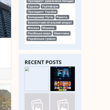
Президент (державна посада)
Європа
Укрінформ
Президент України
Володимир Путін
Ракета.
Безпілотний літальний апарат
Москва
Машина.
Російська мова
Німеччина
Українська гривня
RECENT POSTS