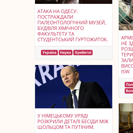
АТАКА НА ОДЕСУ:
ПОСТРАЖДАЛИ
ПАЛЕОНТОЛОГІЧНИЙ МУЗЕЙ,
БУДІВЛЯ ХІМІЧНОГО
ФАКУЛЬТЕТУ ТА
АРМІ
СТУДЕНТСЬКИЙ ГУРТОЖИТОК.
НЕ З
РОЗ
Україна
Наука
Хребетні
ТЕРИ
ЗАЛ
ВИСО
ISW.
Пол
Вол
У НІМЕЦЬКОМУ УРЯДІ
РОЗКРИЛИ ДЕТАЛІ БЕСІДИ МІЖ
ШОЛЬЦОМ ТА ПУТІНИМ.