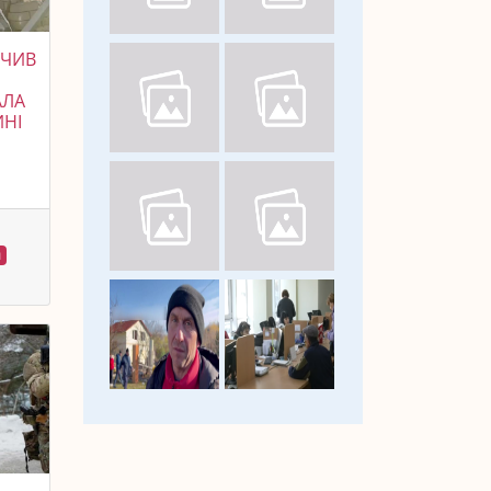
УЧИВ
АЛА
ИНІ
я