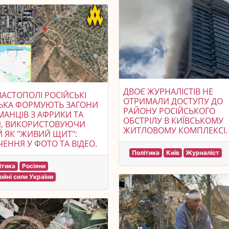
ДВОЄ ЖУРНАЛІСТІВ НЕ
ВАСТОПОЛІ РОСІЙСЬКІ
ОТРИМАЛИ ДОСТУПУ ДО
СЬКА ФОРМУЮТЬ ЗАГОНИ
РАЙОНУ РОСІЙСЬКОГО
АНЦІВ З АФРИКИ ТА
ОБСТРІЛУ В КИЇВСЬКОМУ
И, ВИКОРИСТОВУЮЧИ
ЖИТЛОВОМУ КОМПЛЕКСІ.
Й ЯК "ЖИВИЙ ЩИТ":
ЧЕННЯ У ФОТО ТА ВІДЕО.
Політика
Київ
Журналіст
ітика
Росіяни
ойні сили України