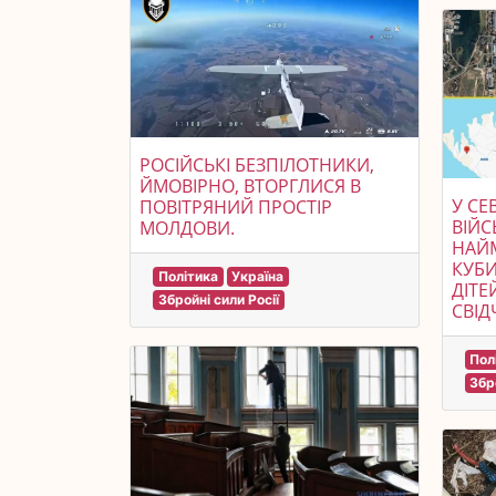
РОСІЙСЬКІ БЕЗПІЛОТНИКИ,
ЙМОВІРНО, ВТОРГЛИСЯ В
У СЕ
ПОВІТРЯНИЙ ПРОСТІР
ВІЙ
МОЛДОВИ.
НАЙМ
КУБ
Політика
Україна
ДІТЕ
Збройні сили Росії
СВІД
Пол
Збр