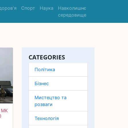
доров'я
Спорт
Наука
Навколишнє
середовище
CATEGORIES
Політика
Бізнес
Мистецтво та
розваги
 MK
0
Технологія