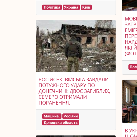
Політика
Україна
Київ
МОВН
ЗАТР
ЕМІГ
ПЕР
НАРД
ЯКІ 
(ФОТ
Пол
РОСІЙСЬКІ ВІЙСЬКА ЗАВДАЛИ
ПОТУЖНОГО УДАРУ ПО
ДОНЕЧЧИНІ: ДВОЄ ЗАГИБЛИХ,
СЕМЕРО ОТРИМАЛИ
ПОРАНЕННЯ.
Машина.
Росіяни
Донецька область
В УК
ЩОМІ