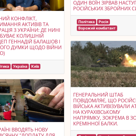
ОДИН ВОЇН ЗІРВАВ НАСТУ
РОСІЙСЬКИХ ЗБРОЙНИХ С
ИЙ КОНФЛІКТ,
Політика
Росія
ИМАННЯ АКТИВІВ ТА
Ворожий комбатант
РАЦІЯ З УКРАЇНИ: ДЕ НИНІ
ЕБУВАЄ КОЛИШНІЙ
ЕП ГЕННАДІЙ БАЛАШОВ І
ЙОГО ДУМКИ ЩОДО ВІЙНИ
О)
ітика
Україна
Київ
ГЕНЕРАЛЬНИЙ ШТАБ
ПОВІДОМЛЯЄ, ЩО РОСІЙС
ВІЙСЬКА АКТИВІЗУВАЛИ А
НА КУРАХІВСЬКОМУ
НАПРЯМКУ, ЗОКРЕМА В ЗО
КРЕМІННОЇ БАЛКИ.
РАЇНІ ВВОДЯТЬ НОВУ
СЯЧНУ "ДОПЛАТУ ДЛЯ