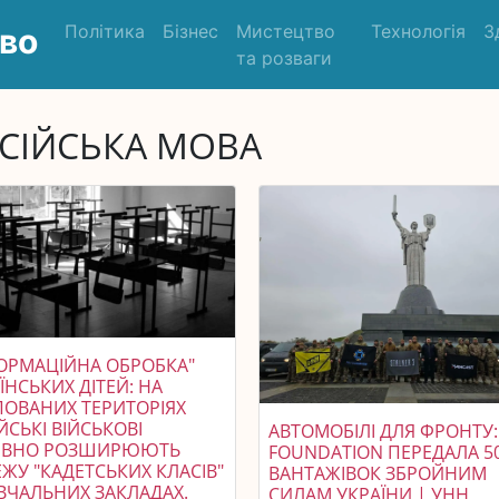
Політика
Бізнес
Мистецтво
Технологія
З
во
та розваги
СІЙСЬКА МОВА
ОРМАЦІЙНА ОБРОБКА"
ЇНСЬКИХ ДІТЕЙ: НА
ОВАНИХ ТЕРИТОРІЯХ
ЙСЬКІ ВІЙСЬКОВІ
АВТОМОБІЛІ ДЛЯ ФРОНТУ:
ИВНО РОЗШИРЮЮТЬ
FOUNDATION ПЕРЕДАЛА 5
ЖУ "КАДЕТСЬКИХ КЛАСІВ"
ВАНТАЖІВОК ЗБРОЙНИМ
ВЧАЛЬНИХ ЗАКЛАДАХ.
СИЛАМ УКРАЇНИ | УНН