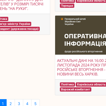
Політика
Харківська область
ЕЛІВ" У РОЗМІРІ ТИСЯЧІ
Торецьк
ЕНЬ "НА РУКИ".
ітика
м'єр-міністр України
зидент (державна посада)
АКТУАЛЬНІ ДАНІ НА 16:00 
ЛИСТОПАДА 2024 РОКУ П
РОСІЙСЬКЕ ВТОРГНЕННЯ -
НОВИНИ ВЕСЬ ХАРКІВ.
Політика
Харківська область
Ворожий комбатант
1
2
3
4
5