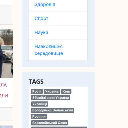
Здоров'я
Спорт
Наука
Навколишнє
середовище
TAGS
ЕЛА
Росія
Україна
Київ
ПИЛИ
Збройні сили України
Українці
Володимир Зеленський
Росіяни
Європейський Союз