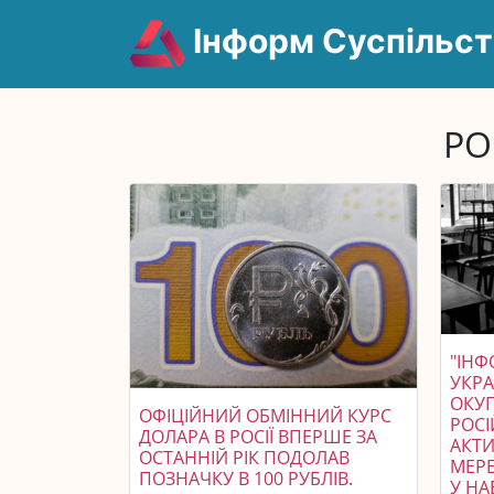
Інформ Суспільст
РО
"ІНФ
УКРА
ОКУП
ОФІЦІЙНИЙ ОБМІННИЙ КУРС
РОСІ
ДОЛАРА В РОСІЇ ВПЕРШЕ ЗА
АКТ
ОСТАННІЙ РІК ПОДОЛАВ
МЕРЕ
ПОЗНАЧКУ В 100 РУБЛІВ.
У НА