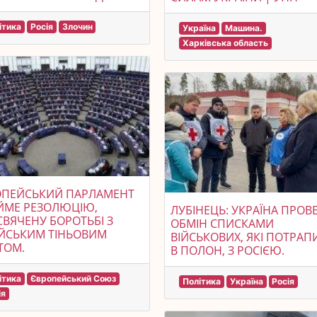
ітика
Росія
Злочин
Україна
Машина.
Харківська область
ОПЕЙСЬКИЙ ПАРЛАМЕНТ
ЙМЕ РЕЗОЛЮЦІЮ,
ЛУБІНЕЦЬ: УКРАЇНА ПРОВ
ВЯЧЕНУ БОРОТЬБІ З
ОБМІН СПИСКАМИ
ЙСЬКИМ ТІНЬОВИМ
ВІЙСЬКОВИХ, ЯКІ ПОТРА
ТОМ.
В ПОЛОН, З РОСІЄЮ.
ітика
Європейський Союз
Політика
Україна
Росія
ія