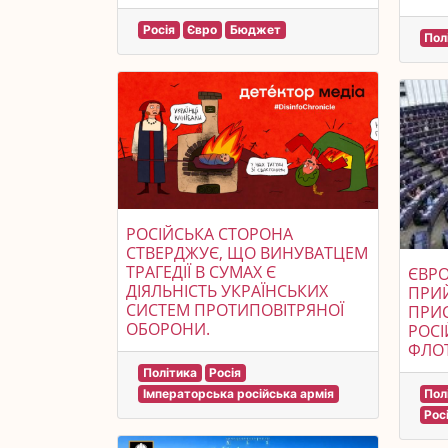
Росія
Євро
Бюджет
Пол
РОСІЙСЬКА СТОРОНА
СТВЕРДЖУЄ, ЩО ВИНУВАТЦЕМ
ТРАГЕДІЇ В СУМАХ Є
ЄВР
ДІЯЛЬНІСТЬ УКРАЇНСЬКИХ
ПРИ
СИСТЕМ ПРОТИПОВІТРЯНОЇ
ПРИС
ОБОРОНИ.
РОСІ
ФЛО
Політика
Росія
Імператорська російська армія
Пол
Рос