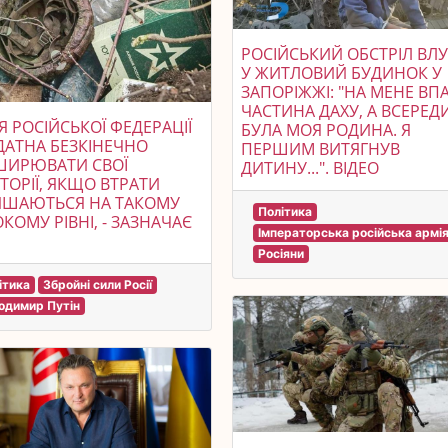
РОСІЙСЬКИЙ ОБСТРІЛ ВЛ
У ЖИТЛОВИЙ БУДИНОК У
ЗАПОРІЖЖІ: "НА МЕНЕ ВП
ЧАСТИНА ДАХУ, А ВСЕРЕД
Я РОСІЙСЬКОЇ ФЕДЕРАЦІЇ
БУЛА МОЯ РОДИНА. Я
ДАТНА БЕЗКІНЕЧНО
ПЕРШИМ ВИТЯГНУВ
ШИРЮВАТИ СВОЇ
ДИТИНУ...". ВIДЕО
ТОРІЇ, ЯКЩО ВТРАТИ
ИШАЮТЬСЯ НА ТАКОМУ
Політика
КОМУ РІВНІ, - ЗАЗНАЧАЄ
Імператорська російська армі
Росіяни
ітика
Збройні сили Росії
одимир Путін