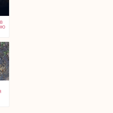
 В
ВОЮ
Я