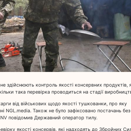
не здійснюють контроль якості консервних продуктів, я
ільки така перевірка проводиться на стадії виробницт
арги від військових щодо якості тушкованки, про яку
ні NGL.media. Також не було зафіксовано постачань без
е NV повідомив Державний оператор тилу.
евірку якості консервів, які надходять до Збройних Си