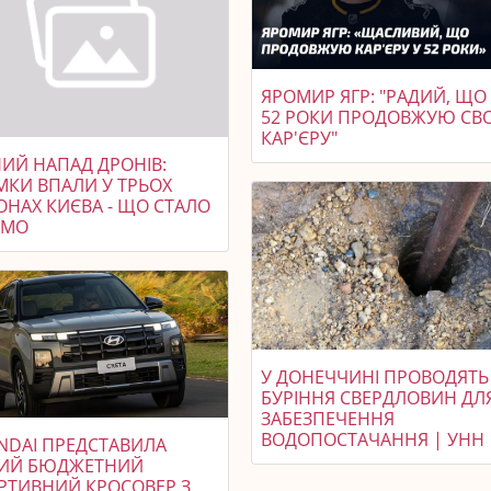
ЯРОМИР ЯГР: "РАДИЙ, ЩО
52 РОКИ ПРОДОВЖУЮ С
КАР'ЄРУ"
НИЙ НАПАД ДРОНІВ:
МКИ ВПАЛИ У ТРЬОХ
ОНАХ КИЄВА - ЩО СТАЛО
ОМО
У ДОНЕЧЧИНІ ПРОВОДЯТЬ
БУРІННЯ СВЕРДЛОВИН ДЛ
ЗАБЕЗПЕЧЕННЯ
ВОДОПОСТАЧАННЯ | УНН
NDAI ПРЕДСТАВИЛА
ИЙ БЮДЖЕТНИЙ
РТИВНИЙ КРОСОВЕР З