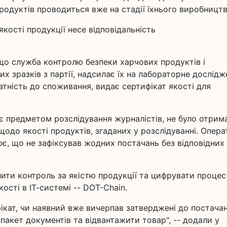
продуктів проводиться вже на стадії їхнього виробництв
якості продукції несе відповідальність
що служба контролю безпеки харчових продуктів і
х зразків з партії, надсилає їх на лабораторне дослідж
атність до споживання, видає сертифікат якості для
й є предметом розслідування журналістів, не було отрим
одо якості продуктів, згаданих у розслідуванні. Опера
є, що не зафіксував жодних постачань без відповідних
ити контроль за якістю продукції та цифрувати процес
ості в ІТ-системі -- DOT-Chain.
фікат, чи наявний вже вичерпав затверджені до постача
пакет документів та відвантажити товар", -- додали у