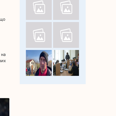
 що
 на
вих