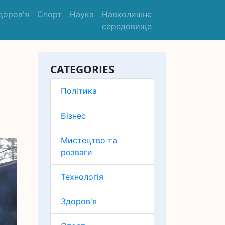
доров'я
Спорт
Наука
Навколишнє
середовище
CATEGORIES
Політика
Бізнес
Мистецтво та
розваги
Технологія
Здоров'я