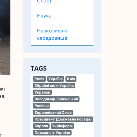
Спорт
Наука
Навколишнє
середовище
TAGS
Росія
Україна
Київ
Збройні сили України
кі
Українці
ва.
Володимир Зеленський
Росіяни
Європейський Союз
Президент (державна посада)
Європа
Укрінформ
Президент України
л