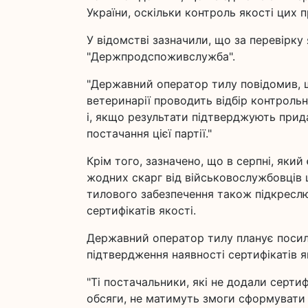
України, оскільки контроль якості цих 
У відомстві зазначили, що за перевірку 
"Держпродспоживслужба".
"Державний оператор тилу повідомив, 
ветеринарії проводить відбір контрольни
і, якщо результати підтверджують прид
постачання цієї партії."
Крім того, зазначено, що в серпні, яки
жодних скарг від військовослужбовців щ
тилового забезпечення також підкреслю
сертифікатів якості.
Державний оператор тилу планує посил
підтвердження наявності сертифікатів як
"Ті постачальники, які не додали серти
обсяги, не матимуть змоги сформувати 