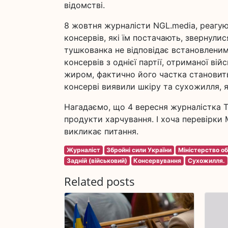
відомстві.
8 жовтня журналісти NGL.media, реагую
консервів, які їм постачають, звернули
тушкованка не відповідає встановленим
консервів з однієї партії, отриманої ві
жиром, фактично його частка становить
консерві виявили шкіру та сухожилля, я
Нагадаємо, що 4 вересня журналістка Т
продукти харчування. І хоча перевірки 
викликає питання.
Журналіст
Збройні сили України
Міністерство об
Задній (військовий)
Консервування
Сухожилля.
Related posts