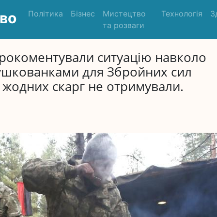
Політика
Бізнес
Мистецтво
Технологія
З
во
та розваги
прокоментували ситуацію навколо
тушкованками для Збройних сил
 жодних скарг не отримували.