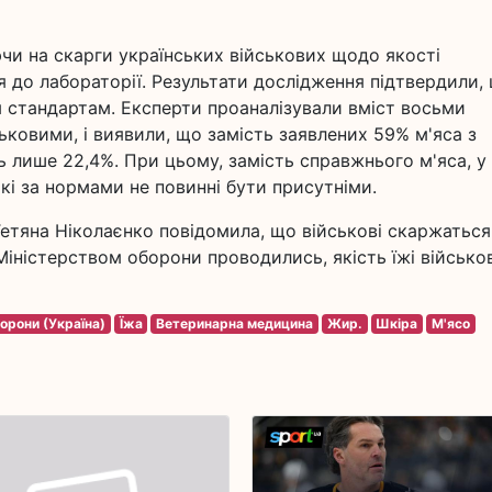
чи на скарги українських військових щодо якості
ся до лабораторії. Результати дослідження підтвердили,
 стандартам. Експерти проаналізували вміст восьми
йськовими, і виявили, що замість заявлених 59% м'яса з
 лише 22,4%. При цьому, замість справжнього м'яса, у
кі за нормами не повинні бути присутніми.
етяна Ніколаєнко повідомила, що військові скаржаться
Міністерством оборони проводились, якість їжі військо
орони (Україна)
Їжа
Ветеринарна медицина
Жир.
Шкіра
М'ясо