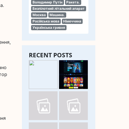
Володимир Путін
Ракета.
а.
Безпілотний літальний апарат
Москва
Машина.
Російська мова
Німеччина
Українська гривня
ення,
RECENT POSTS
ано
тор
ння