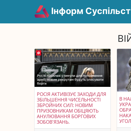
Інформ Суспільст
ВІ
РОСІЯ АКТИВІЗУЄ ЗАХОДИ ДЛЯ
В Н
ЗБІЛЬШЕННЯ ЧИСЕЛЬНОСТІ
УКР
ЗБРОЙНИХ СИЛ: НОВИМ
ОБР
ПРИЗОВНИКАМ ОБІЦЯЮТЬ
НАКА
АНУЛЮВАННЯ БОРГОВИХ
УГО
ЗОБОВ'ЯЗАНЬ.