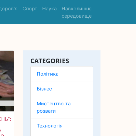
доров'я
Спорт
Наука
Навколишнє
середовище
CATEGORIES
Політика
Бізнес
Мистецтво та
розваги
ЕНЬ":
Технологія
Ю