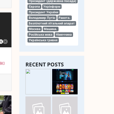
Президент (державна посада)
Європа
Укрінформ
Президент України
Володимир Путін
Ракета.
Безпілотний літальний апарат
Москва
Машина.
Російська мова
Німеччина
Українська гривня
КІ
RECENT POSTS
.