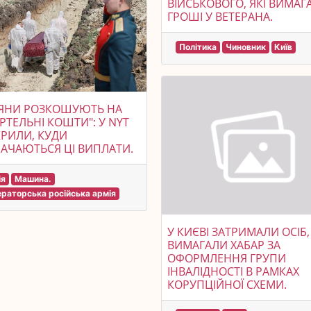
ВІЙСЬКОВОГО, ЯКІ ВИМАГ
ГРОШІ У ВЕТЕРАНА.
Політика
Чиновник
Київ
ІЯНИ РОЗКОШУЮТЬ НА
РТЕЛЬНІ КОШТИ": У NYT
РИЛИ, КУДИ
АЧАЮТЬСЯ ЦІ ВИПЛАТИ.
ія
Машина.
ераторська російська армія
У КИЄВІ ЗАТРИМАЛИ ОСІБ,
ВИМАГАЛИ ХАБАР ЗА
ОФОРМЛЕННЯ ГРУПИ
ІНВАЛІДНОСТІ В РАМКАХ
КОРУПЦІЙНОЇ СХЕМИ.