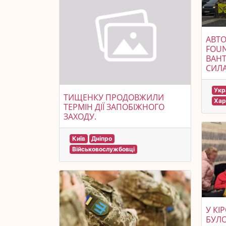
АВТО
FOUN
ВАН
СИЛА
Укр
ТИЩЕНКУ ПРОДОВЖИЛИ
Хар
ТЕРМІН ДІЇ ЗАПОБІЖНОГО
ЗАХОДУ.
Київ
Дніпро
Військовослужбовці
У КІ
БУЛ