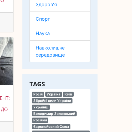
НЮ
Здоров'я
Спорт
Наука
Навколишнє
середовище
TAGS
Росія
Україна
Київ
ЕНТ:
Збройні сили України
Українці
 ДО
Володимир Зеленський
Росіяни
Європейський Союз