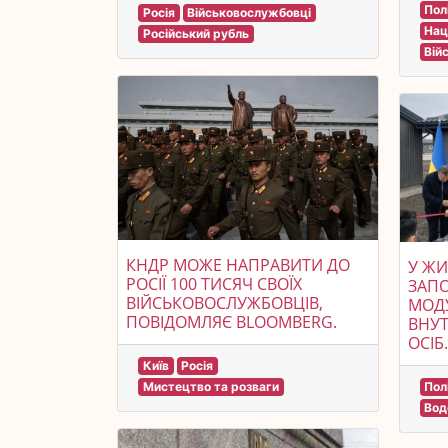
Пол
Росія
Військовослужбовці
Нац
Російський рубль
Вій
КНДР МОЖЕ НАПРАВИТИ ДО
У ЖИ
РОСІЇ 100 ТИСЯЧ СВОЇХ
ЗАП
ВІЙСЬКОВОСЛУЖБОВЦІВ,
МОД
ПОВІДОМЛЯЄ BLOOMBERG.
ВНУ
ОСІБ.
Київ
Росія
Мистецтво та розваги
Пол
Вод