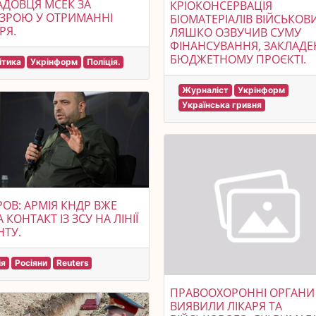
ДОВЦЯ МСЕК ЗА
КРІОКОНСЕРВАЦІЯ
ЗРОЮ У ОТРИМАННІ
БІОМАТЕРІАЛІВ ВІЙСЬКОВИ
РЯ.
ЛЯШКО ОЗВУЧИВ СУМУ
ФІНАНСУВАННЯ, ЗАКЛАДЕ
БЮДЖЕТНОМУ ПРОЄКТІ.
ітика
Укрінформ
Поліція.
Журналіст
Укрінформ
Українська гривня
ОВ: АРМІЯ КНДР ВЖЕ
 КОНТАКТ ІЗ ЗСУ НА ЛІНІЇ
ТУ.
ія
Росіяни
Reuters
ПРАВООХОРОННІ ОРГАНИ
ВИЯВИЛИ ЛІКАРЯ ТА