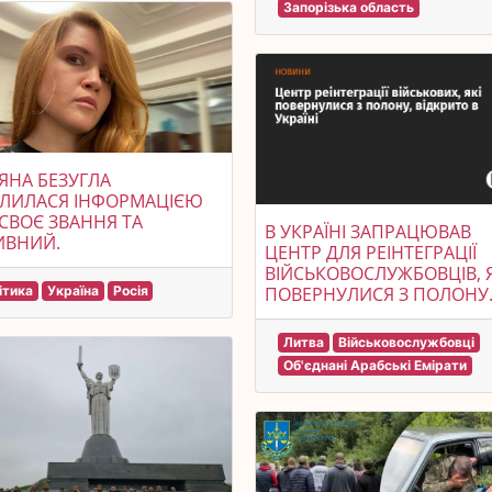
Запорізька область
ЯНА БЕЗУГЛА
ІЛИЛАСЯ ІНФОРМАЦІЄЮ
СВОЄ ЗВАННЯ ТА
В УКРАЇНІ ЗАПРАЦЮВАВ
ИВНИЙ.
ЦЕНТР ДЛЯ РЕІНТЕГРАЦІЇ
ВІЙСЬКОВОСЛУЖБОВЦІВ, Я
ітика
Україна
Росія
ПОВЕРНУЛИСЯ З ПОЛОНУ
Литва
Військовослужбовці
Об'єднані Арабські Емірати