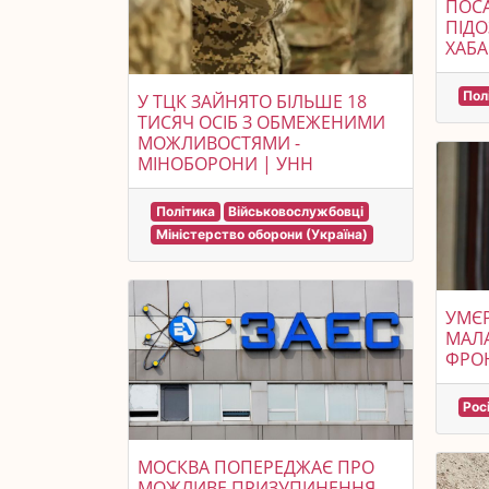
ПОСА
ПІДО
ХАБА
Пол
У ТЦК ЗАЙНЯТО БІЛЬШЕ 18
ТИСЯЧ ОСІБ З ОБМЕЖЕНИМИ
МОЖЛИВОСТЯМИ -
МІНОБОРОНИ | УНН
Політика
Військовослужбовці
Міністерство оборони (Україна)
УМЄР
МАЛА
ФРОН
Рос
МОСКВА ПОПЕРЕДЖАЄ ПРО
МОЖЛИВЕ ПРИЗУПИНЕННЯ