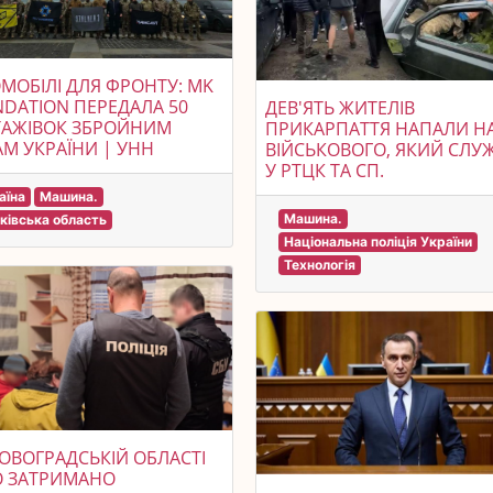
МОБІЛІ ДЛЯ ФРОНТУ: MK
DATION ПЕРЕДАЛА 50
ДЕВ'ЯТЬ ЖИТЕЛІВ
ТАЖІВОК ЗБРОЙНИМ
ПРИКАРПАТТЯ НАПАЛИ Н
М УКРАЇНИ | УНН
ВІЙСЬКОВОГО, ЯКИЙ СЛУ
У РТЦК ТА СП.
аїна
Машина.
Машина.
ківська область
Національна поліція України
Технологія
РОВОГРАДСЬКІЙ ОБЛАСТІ
О ЗАТРИМАНО