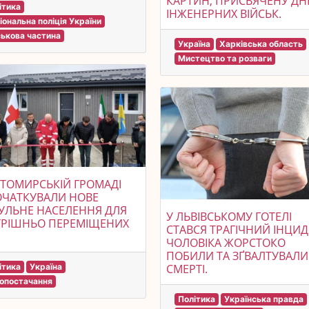
КАРТИН, ПРИСВЯЧЕНУ Д
ітика
ІНЖЕНЕРНИХ ВІЙСЬК.
іональна поліція України
ськова частина
Україна
Харківська область
Мистецтво та розваги
ТОМИРСЬКІЙ ГРОМАДІ
ОЧАТКУВАЛИ НОВЕ
УЛЬНЕ НАСЕЛЕННЯ ДЛЯ
У ЛЬВІВСЬКОМУ ГОТЕЛІ
ТРІШНЬО ПЕРЕМІЩЕНИХ
СТАВСЯ ТРАГІЧНИЙ ІНЦИД
ЧОЛОВІКА ЖОРСТОКО
ПОБИЛИ ТА ЗҐВАЛТУВАЛИ
ітика
Україна
СМЕРТІ.
опостачання
Політика
Українська правда