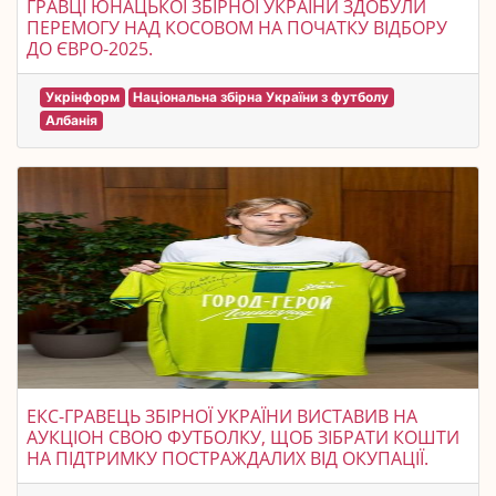
ГРАВЦІ ЮНАЦЬКОЇ ЗБІРНОЇ УКРАЇНИ ЗДОБУЛИ
ПЕРЕМОГУ НАД КОСОВОМ НА ПОЧАТКУ ВІДБОРУ
ДО ЄВРО-2025.
Укрінформ
Національна збірна України з футболу
Албанія
ЕКС-ГРАВЕЦЬ ЗБІРНОЇ УКРАЇНИ ВИСТАВИВ НА
АУКЦІОН СВОЮ ФУТБОЛКУ, ЩОБ ЗІБРАТИ КОШТИ
НА ПІДТРИМКУ ПОСТРАЖДАЛИХ ВІД ОКУПАЦІЇ.