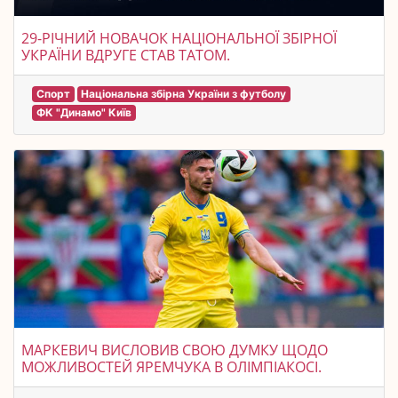
29-РІЧНИЙ НОВАЧОК НАЦІОНАЛЬНОЇ ЗБІРНОЇ
УКРАЇНИ ВДРУГЕ СТАВ ТАТОМ.
Спорт
Національна збірна України з футболу
ФК "Динамо" Київ
МАРКЕВИЧ ВИСЛОВИВ СВОЮ ДУМКУ ЩОДО
МОЖЛИВОСТЕЙ ЯРЕМЧУКА В ОЛІМПІАКОСІ.