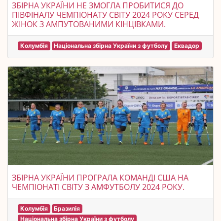
ЗБІРНА УКРАЇНИ НЕ ЗМОГЛА ПРОБИТИСЯ ДО
ПІВФІНАЛУ ЧЕМПІОНАТУ СВІТУ 2024 РОКУ СЕРЕД
ЖІНОК З АМПУТОВАНИМИ КІНЦІВКАМИ.
Колумбія
Національна збірна України з футболу
Еквадор
ЗБІРНА УКРАЇНИ ПРОГРАЛА КОМАНДІ США НА
ЧЕМПІОНАТІ СВІТУ З АМФУТБОЛУ 2024 РОКУ.
Колумбія
Бразилія
Національна збірна України з футболу