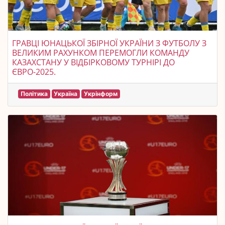
ГРАВЦІ ЮНАЦЬКОЇ ЗБІРНОЇ УКРАЇНИ З ФУТБОЛУ З
ВЕЛИКИМ РАХУНКОМ ПЕРЕМОГЛИ КОМАНДУ
КАЗАХСТАНУ У ВІДБІРКОВОМУ ТУРНІРІ ДО
ЄВРО-2025.
Політика
Україна
Укрінформ