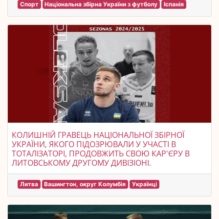
Спорт
Національна збірна України з футболу
Іспанія
КОЛИШНІЙ ГРАВЕЦЬ НАЦІОНАЛЬНОЇ ЗБІРНОЇ
УКРАЇНИ, ЯКОГО ПІДОЗРЮВАЛИ У УЧАСТІ В
ТОТАЛІЗАТОРІ, ПРОДОВЖИТЬ СВОЮ КАР'ЄРУ В
ЛИТОВСЬКОМУ ДРУГОМУ ДИВІЗІОНІ.
Литва
Вашингтон, округ Колумбія
Українці