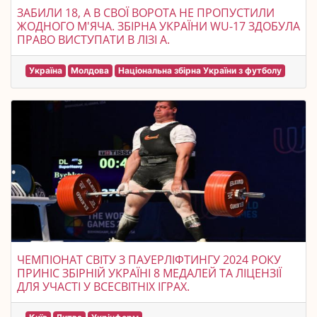
ЗАБИЛИ 18, А В СВОЇ ВОРОТА НЕ ПРОПУСТИЛИ
ЖОДНОГО М'ЯЧА. ЗБІРНА УКРАЇНИ WU-17 ЗДОБУЛА
ПРАВО ВИСТУПАТИ В ЛІЗІ А.
Україна
Молдова
Національна збірна України з футболу
ЧЕМПІОНАТ СВІТУ З ПАУЕРЛІФТИНГУ 2024 РОКУ
ПРИНІС ЗБІРНІЙ УКРАЇНІ 8 МЕДАЛЕЙ ТА ЛІЦЕНЗІЇ
ДЛЯ УЧАСТІ У ВСЕСВІТНІХ ІГРАХ.