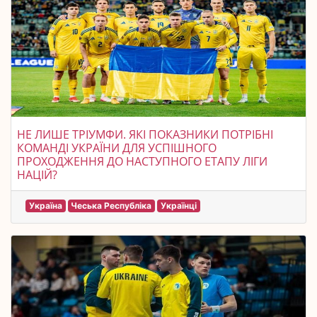
НЕ ЛИШЕ ТРІУМФИ. ЯКІ ПОКАЗНИКИ ПОТРІБНІ
КОМАНДІ УКРАЇНИ ДЛЯ УСПІШНОГО
ПРОХОДЖЕННЯ ДО НАСТУПНОГО ЕТАПУ ЛІГИ
НАЦІЙ?
Україна
Чеська Республіка
Українці