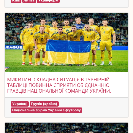
Київ
Литва
Укрінформ
МИКИТИН: СКЛАДНА СИТУАЦІЯ В ТУРНІРНІЙ
ТАБЛИЦІ ПОВИННА СПРИЯТИ ОБ'ЄДНАННЮ
ГРАВЦІВ НАЦІОНАЛЬНОЇ КОМАНДИ УКРАЇНИ.
Українці
Грузія (країна)
Національна збірна України з футболу