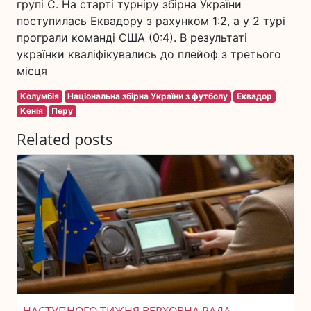
групі С. На старті турніру збірна України
поступилась Еквадору з рахунком 1:2, а у 2 турі
програли команді США (0:4). В результаті
українки кваліфікувались до плейоф з третього
місця
Колумбія
Національна збірна України з футболу
Еквадор
Кенія
Перу
Related posts
НАСТУПНОГО ТИЖНЯ ВЕРХОВНА РАДА