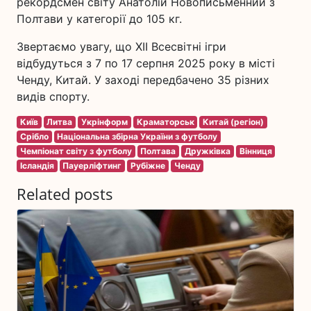
рекордсмен світу Анатолій Новописьменний з
Полтави у категорії до 105 кг.
Звертаємо увагу, що XII Всесвітні ігри
відбудуться з 7 по 17 серпня 2025 року в місті
Ченду, Китай. У заході передбачено 35 різних
видів спорту.
Київ
Литва
Укрінформ
Краматорськ
Китай (регіон)
Срібло
Національна збірна України з футболу
Чемпіонат світу з футболу
Полтава
Дружківка
Вінниця
Ісландія
Пауерліфтинг
Рубіжне
Ченду
Related posts