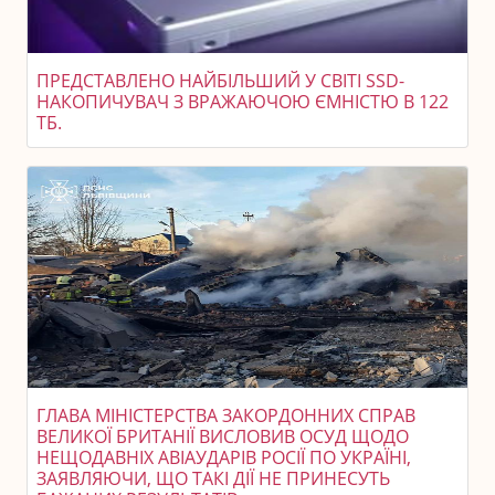
ПРЕДСТАВЛЕНО НАЙБІЛЬШИЙ У СВІТІ SSD-
НАКОПИЧУВАЧ З ВРАЖАЮЧОЮ ЄМНІСТЮ В 122
ТБ.
ГЛАВА МІНІСТЕРСТВА ЗАКОРДОННИХ СПРАВ
ВЕЛИКОЇ БРИТАНІЇ ВИСЛОВИВ ОСУД ЩОДО
НЕЩОДАВНІХ АВІАУДАРІВ РОСІЇ ПО УКРАЇНІ,
ЗАЯВЛЯЮЧИ, ЩО ТАКІ ДІЇ НЕ ПРИНЕСУТЬ