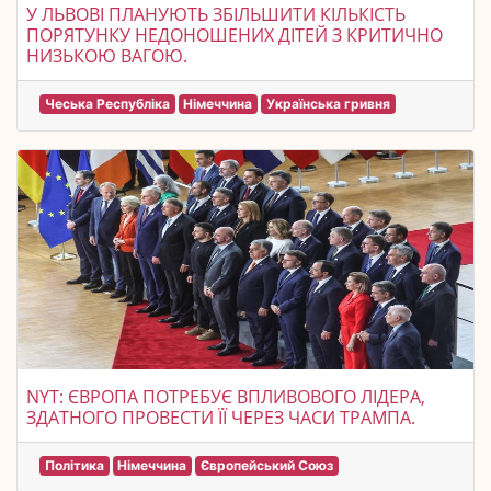
У ЛЬВОВІ ПЛАНУЮТЬ ЗБІЛЬШИТИ КІЛЬКІСТЬ
ПОРЯТУНКУ НЕДОНОШЕНИХ ДІТЕЙ З КРИТИЧНО
НИЗЬКОЮ ВАГОЮ.
Чеська Республіка
Німеччина
Українська гривня
NYT: ЄВРОПА ПОТРЕБУЄ ВПЛИВОВОГО ЛІДЕРА,
ЗДАТНОГО ПРОВЕСТИ ЇЇ ЧЕРЕЗ ЧАСИ ТРАМПА.
Політика
Німеччина
Європейський Союз