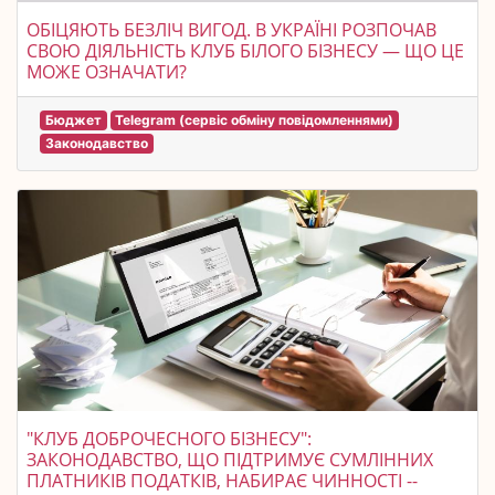
ОБІЦЯЮТЬ БЕЗЛІЧ ВИГОД. В УКРАЇНІ РОЗПОЧАВ
СВОЮ ДІЯЛЬНІСТЬ КЛУБ БІЛОГО БІЗНЕСУ — ЩО ЦЕ
МОЖЕ ОЗНАЧАТИ?
Бюджет
Telegram (сервіс обміну повідомленнями)
Законодавство
"КЛУБ ДОБРОЧЕСНОГО БІЗНЕСУ":
ЗАКОНОДАВСТВО, ЩО ПІДТРИМУЄ СУМЛІННИХ
ПЛАТНИКІВ ПОДАТКІВ, НАБИРАЄ ЧИННОСТІ --