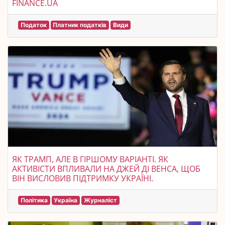
FINANCE.UA
Податок
Платник податків
Види
ЯК ТРАМП, АЛЕ В ГІРШОМУ ВАРІАНТІ. ЯК
АКТИВІСТИ ВПЛИВАЛИ НА ДЖЕЙ ДІ ВЕНСА, ЩОБ
ВІН ВИСЛОВИВ ПІДТРИМКУ УКРАЇНІ.
Політика
Україна
Журналіст