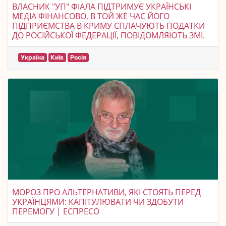
ВЛАСНИК "УП" ФІАЛА ПІДТРИМУЄ УКРАЇНСЬКІ
МЕДІА ФІНАНСОВО, В ТОЙ ЖЕ ЧАС ЙОГО
ПІДПРИЄМСТВА В КРИМУ СПЛАЧУЮТЬ ПОДАТКИ
ДО РОСІЙСЬКОЇ ФЕДЕРАЦІЇ, ПОВІДОМЛЯЮТЬ ЗМІ.
Україна
Київ
Росія
МОРОЗ ПРО АЛЬТЕРНАТИВИ, ЯКІ СТОЯТЬ ПЕРЕД
УКРАЇНЦЯМИ: КАПІТУЛЮВАТИ ЧИ ЗДОБУТИ
ПЕРЕМОГУ | ЕСПРЕСО