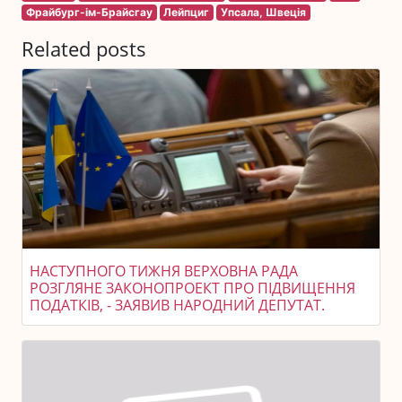
Фрайбург-ім-Брайсгау
Лейпциг
Упсала, Швеція
Related posts
НАСТУПНОГО ТИЖНЯ ВЕРХОВНА РАДА
РОЗГЛЯНЕ ЗАКОНОПРОЕКТ ПРО ПІДВИЩЕННЯ
ПОДАТКІВ, - ЗАЯВИВ НАРОДНИЙ ДЕПУТАТ.