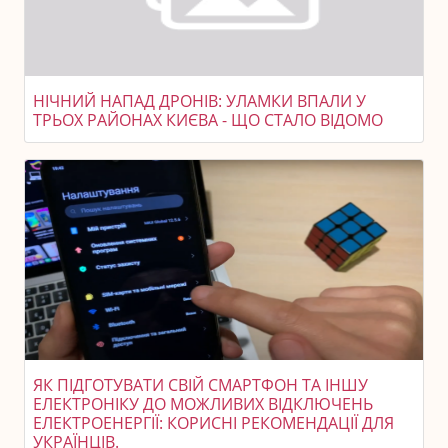
НІЧНИЙ НАПАД ДРОНІВ: УЛАМКИ ВПАЛИ У
ТРЬОХ РАЙОНАХ КИЄВА - ЩО СТАЛО ВІДОМО
ЯК ПІДГОТУВАТИ СВІЙ СМАРТФОН ТА ІНШУ
ЕЛЕКТРОНІКУ ДО МОЖЛИВИХ ВІДКЛЮЧЕНЬ
ЕЛЕКТРОЕНЕРГІЇ: КОРИСНІ РЕКОМЕНДАЦІЇ ДЛЯ
УКРАЇНЦІВ.