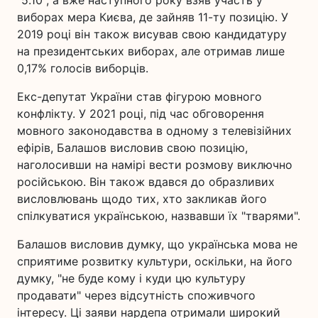
"5.10", а вже наступного року взяв участь у
виборах мера Києва, де зайняв 11-ту позицію. У
2019 році він також висував свою кандидатуру
на президентських виборах, але отримав лише
0,17% голосів виборців.
Екс-депутат України став фігурою мовного
конфлікту. У 2021 році, під час обговорення
мовного законодавства в одному з телевізійних
ефірів, Балашов висловив свою позицію,
наголосивши на намірі вести розмову виключно
російською. Він також вдався до образливих
висловлювань щодо тих, хто закликав його
спілкуватися українською, назвавши їх "тварями".
Балашов висловив думку, що українська мова не
сприятиме розвитку культури, оскільки, на його
думку, "не буде кому і куди цю культуру
продавати" через відсутність споживчого
інтересу. Ці заяви нардепа отримали широкий