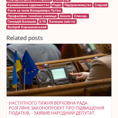
Кримінальне судочинство
Радіо
Підприємництво
Слідчий
Росія за часів Володимира Путіна
Професійно-технічне училище
Школа
Слюсар.
Геннадій Балашов
5.10
Балашов (місто)
Валерій Хорошковський
Related posts
НАСТУПНОГО ТИЖНЯ ВЕРХОВНА РАДА
РОЗГЛЯНЕ ЗАКОНОПРОЕКТ ПРО ПІДВИЩЕННЯ
ПОДАТКІВ, - ЗАЯВИВ НАРОДНИЙ ДЕПУТАТ.