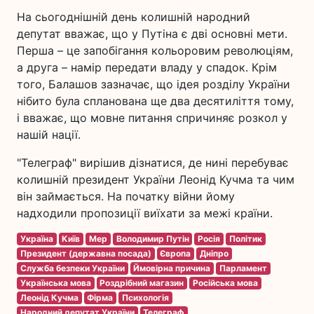
На сьогоднішній день колишній народний
депутат вважає, що у Путіна є дві основні мети.
Перша – це запобігання кольоровим революціям,
а друга – намір передати владу у спадок. Крім
того, Балашов зазначає, що ідея розділу України
нібито була спланована ще два десятиліття тому,
і вважає, що мовне питання спричиняє розкол у
нашій нації.
"Телеграф" вирішив дізнатися, де нині перебуває
колишній президент України Леонід Кучма та чим
він займається. На початку війни йому
надходили пропозиції виїхати за межі країни.
Україна
Київ
Мер
Володимир Путін
Росія
Політик
Президент (державна посада)
Європа
Дніпро
Служба безпеки України
Ймовірна причина
Парламент
Українська мова
Роздрібний магазин
Російська мова
Леонід Кучма
Фірма
Психологія
Народний депутат України
Телеграф