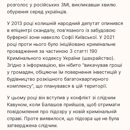
розголос у російських ЗМІ, викликавши хвилю
обурення серед українців.
У 2013 році колишній народний депутат опинився
в епіцентрі скандалу, пов'язаного із забудовою
буферної зони навколо Софії Київської. У 2021
році проти нього було ініційовано кримінальне
провадження за частиною 3 статті 190
Кримінального кодексу України (шахрайство).
Згідно з інформацією, він нібито "викачував гроші
у громадян, обіцяючи їм повернення інвестицій у
будівництво розкішного багатоквартирного
комплексу", що планувався в цій території.
У цьому році він вступив у конфлікт зі слідчим
Кавуном, коли Балашов прийшов, щоб отримати
повідомлення про підозру у новій кримінальній
справі. Проте виявилося, що підозра ще не була
затверджена слідчим.