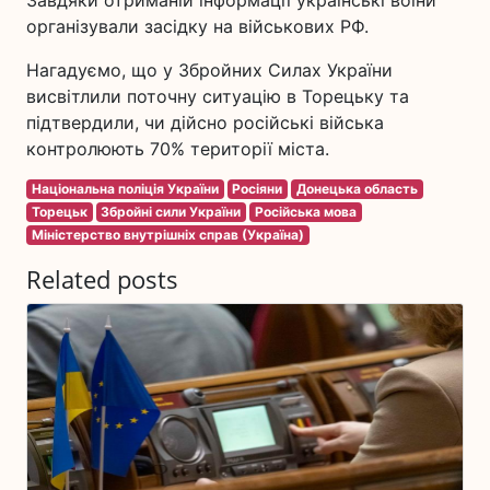
Завдяки отриманій інформації українські воїни
організували засідку на військових РФ.
Нагадуємо, що у Збройних Силах України
висвітлили поточну ситуацію в Торецьку та
підтвердили, чи дійсно російські війська
контролюють 70% території міста.
Національна поліція України
Росіяни
Донецька область
Торецьк
Збройні сили України
Російська мова
Міністерство внутрішніх справ (Україна)
Related posts