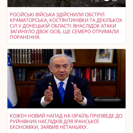
РОСІЙСЬКІ ВІЙСЬКА ЗДІЙСНИЛИ ОБСТРІЛ
КРАМАТОРСЬКА, КОСТЯНТИНІВКИ ТА ДЕКІЛЬКОХ
СІЛ У ДОНЕЦЬКІЙ ОБЛАСТІ: ВНАСЛІДОК АТАКИ
ЗАГИНУЛО ДВОЄ ОСІБ, ЩЕ СЕМЕРО ОТРИМАЛИ
ПОРАНЕННЯ.
КОЖЕН НОВИЙ НАПАД НА ІЗРАЇЛЬ ПРИЗВЕДЕ ДО
РУЙНІВНИХ НАСЛІДКІВ ДЛЯ ІРАНСЬКОЇ
ЕКОНОМІКИ, ЗАЯВИВ НЕТАНЬЯХУ.