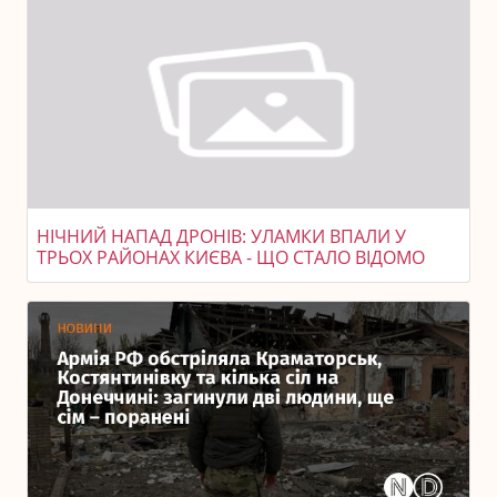
НІЧНИЙ НАПАД ДРОНІВ: УЛАМКИ ВПАЛИ У
ТРЬОХ РАЙОНАХ КИЄВА - ЩО СТАЛО ВІДОМО