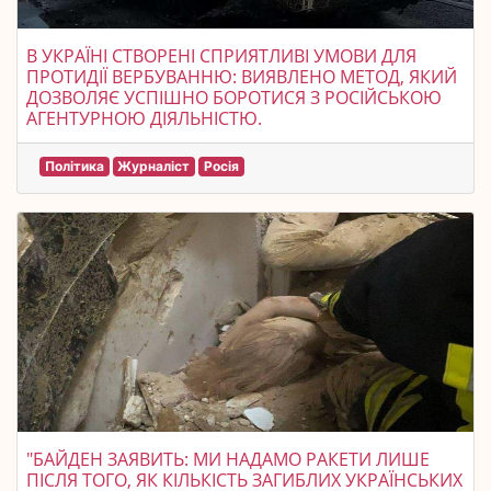
В УКРАЇНІ СТВОРЕНІ СПРИЯТЛИВІ УМОВИ ДЛЯ
ПРОТИДІЇ ВЕРБУВАННЮ: ВИЯВЛЕНО МЕТОД, ЯКИЙ
ДОЗВОЛЯЄ УСПІШНО БОРОТИСЯ З РОСІЙСЬКОЮ
АГЕНТУРНОЮ ДІЯЛЬНІСТЮ.
Політика
Журналіст
Росія
"БАЙДЕН ЗАЯВИТЬ: МИ НАДАМО РАКЕТИ ЛИШЕ
ПІСЛЯ ТОГО, ЯК КІЛЬКІСТЬ ЗАГИБЛИХ УКРАЇНСЬКИХ