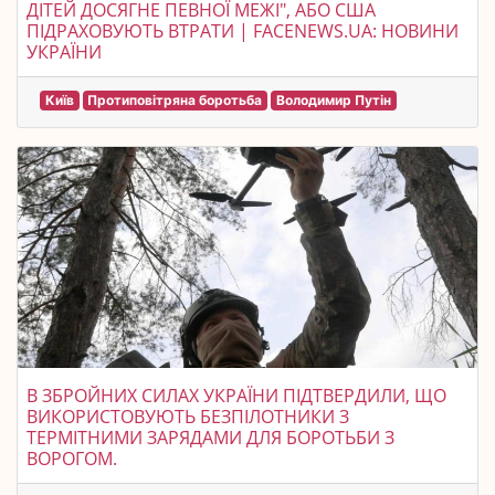
ДІТЕЙ ДОСЯГНЕ ПЕВНОЇ МЕЖІ", АБО США
ПІДРАХОВУЮТЬ ВТРАТИ | FACENEWS.UA: НОВИНИ
УКРАЇНИ
Київ
Протиповітряна боротьба
Володимир Путін
В ЗБРОЙНИХ СИЛАХ УКРАЇНИ ПІДТВЕРДИЛИ, ЩО
ВИКОРИСТОВУЮТЬ БЕЗПІЛОТНИКИ З
ТЕРМІТНИМИ ЗАРЯДАМИ ДЛЯ БОРОТЬБИ З
ВОРОГОМ.