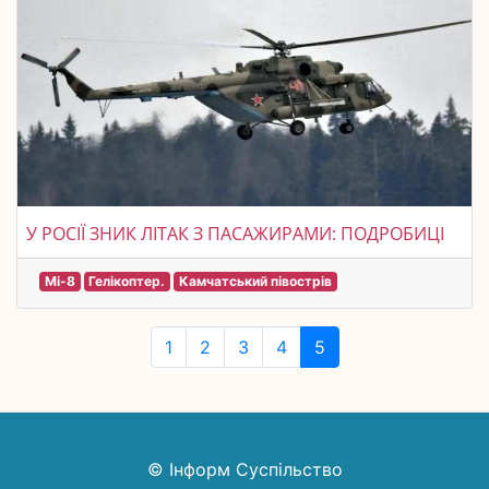
У РОСІЇ ЗНИК ЛІТАК З ПАСАЖИРАМИ: ПОДРОБИЦІ
Мі-8
Гелікоптер.
Камчатський півострів
1
2
3
4
5
© Інформ Суспільство