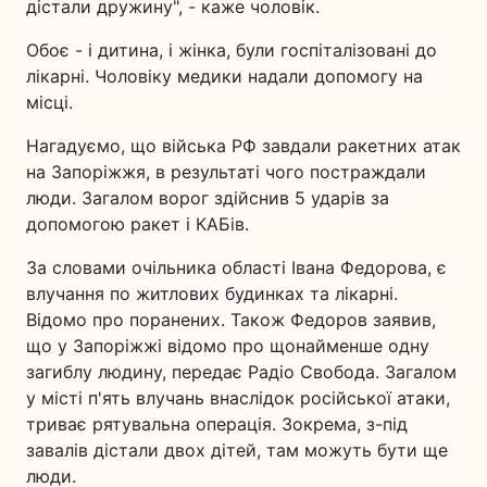
дістали дружину", - каже чоловік.
Обоє - і дитина, і жінка, були госпіталізовані до
лікарні. Чоловіку медики надали допомогу на
місці.
Нагадуємо, що війська РФ завдали ракетних атак
на Запоріжжя, в результаті чого постраждали
люди. Загалом ворог здійснив 5 ударів за
допомогою ракет і КАБів.
За словами очільника області Івана Федорова, є
влучання по житлових будинках та лікарні.
Відомо про поранених. Також Федоров заявив,
що у Запоріжжі відомо про щонайменше одну
загиблу людину, передає Радіо Свобода. Загалом
у місті п'ять влучань внаслідок російської атаки,
триває рятувальна операція. Зокрема, з-під
завалів дістали двох дітей, там можуть бути ще
люди.