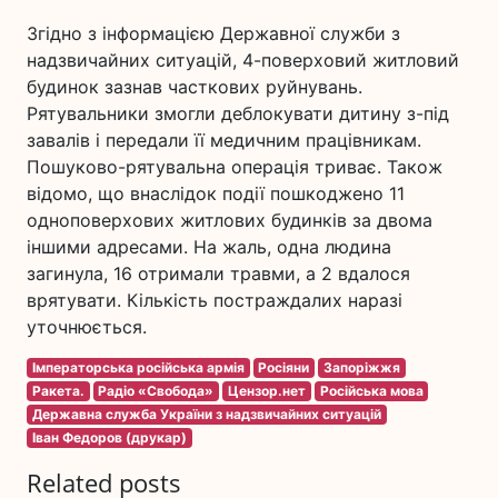
Згідно з інформацією Державної служби з
надзвичайних ситуацій, 4-поверховий житловий
будинок зазнав часткових руйнувань.
Рятувальники змогли деблокувати дитину з-під
завалів і передали її медичним працівникам.
Пошуково-рятувальна операція триває. Також
відомо, що внаслідок події пошкоджено 11
одноповерхових житлових будинків за двома
іншими адресами. На жаль, одна людина
загинула, 16 отримали травми, а 2 вдалося
врятувати. Кількість постраждалих наразі
уточнюється.
Імператорська російська армія
Росіяни
Запоріжжя
Ракета.
Радіо «Свобода»
Цензор.нет
Російська мова
Державна служба України з надзвичайних ситуацій
Іван Федоров (друкар)
Related posts