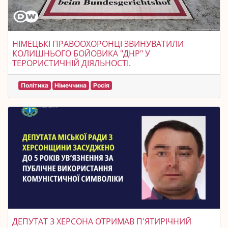
НІМЕЦЬКІ ПРАВООХОРОНЦІ ЗВИНУВАТИЛИ
КОЛИШНЬОГО БОЙОВИКА "ДНР" У
ТЕРОРИСТИЧНІЙ ДІЯЛЬНОСТІ.
Політика
Німеччина
Росія
ДЕПУТАТ З ХЕРСОНА ОТРИМАВ П'ЯТИРІЧНИЙ