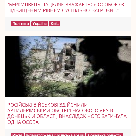
"БЕРКУТІВЕЦЬ ПАЦЕЛЯК ВВАЖАЄТЬСЯ ОСОБОЮ З
ПІДВИЩЕНИМ РІВНЕМ СУСПІЛЬНОЇ ЗАГРОЗИ..."
Політика
Україна
Київ
РОСІЙСЬКІ ВІЙСЬКОВІ ЗДІЙСНИЛИ
АРТИЛЕРІЙСЬКИЙ ОБСТРІЛ ЧАСОВОГО ЯРУ В
ДОНЕЦЬКІЙ ОБЛАСТІ, ВНАСЛІДОК ЧОГО ЗАГИНУЛА
ОДНА ОСОБА.
Росія
Імператорська російська армія
Донецька область