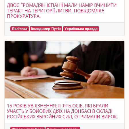
ДВОЄ ГРОМАДЯН ІСПАНІЇ МАЛИ НАМІР ВЧИНИТИ
ТЕРАКТ НА ТЕРИТОРІЇ ЛИТВИ, ПОВІДОМЛЯЄ
ПРОКУРАТУРА.
Політика
Володимир Путін
Українська правда
15 РОКІВ УВ'ЯЗНЕННЯ: П'ЯТЬ ОСІБ, ЯКІ БРАЛИ
УЧАСТЬ У БОЙОВИХ ДІЯХ НА ДОНБАСІ В СКЛАДІ
РОСІЙСЬКИХ ЗБРОЙНИХ СИЛ, ОТРИМАЛИ ВИРОК.