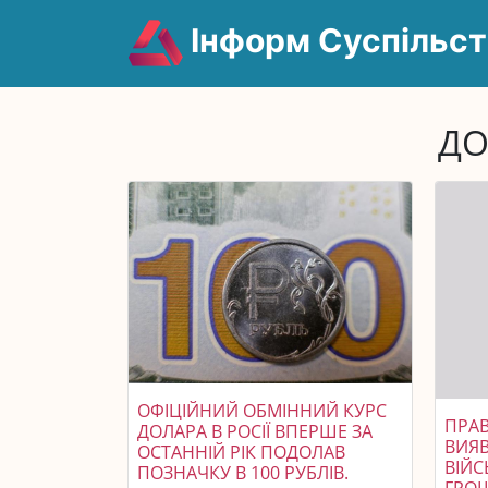
Інформ Суспільст
ДО
ОФІЦІЙНИЙ ОБМІННИЙ КУРС
ПРА
ДОЛАРА В РОСІЇ ВПЕРШЕ ЗА
ВИЯВ
ОСТАННІЙ РІК ПОДОЛАВ
ВІЙС
ПОЗНАЧКУ В 100 РУБЛІВ.