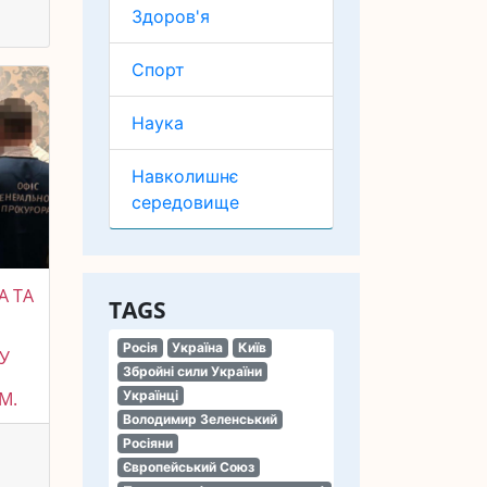
Здоров'я
Спорт
Наука
Навколишнє
середовище
А ТА
TAGS
Росія
Україна
Київ
У
Збройні сили України
М.
Українці
Володимир Зеленський
Росіяни
Європейський Союз