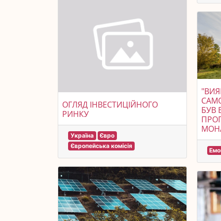
"ВИЯ
САМО
ОГЛЯД ІНВЕСТИЦІЙНОГО
БУВ 
РИНКУ
ПРО
МОН
Україна
Євро
Європейська комісія
Емо