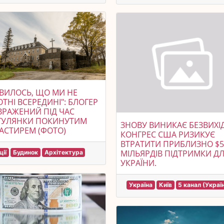
ВИЛОСЬ, ЩО МИ НЕ
ТНІ ВСЕРЕДИНІ": БЛОГЕР
ВРАЖЕНИЙ ПІД ЧАС
ГУЛЯНКИ ПОКИНУТИМ
ЗНОВУ ВИНИКАЄ БЕЗВИХІД
АСТИРЕМ (ФОТО)
КОНГРЕС США РИЗИКУЄ
ВТРАТИТИ ПРИБЛИЗНО $5
МІЛЬЯРДІВ ПІДТРИМКИ Д
ції
Будинок
Архітектура
УКРАЇНИ.
Україна
Київ
5 канал (Украї