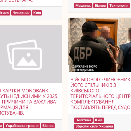
І У ВЕТЕРАНА.
Машина.
Бізнес
Технологія
ітика
Чиновник
Київ
ВІЙСЬКОВОГО ЧИНОВНИК
ЙОГО СПІЛЬНИКІВ З
КИЇВСЬКОГО
І КАРТКИ MONOBANK
ТЕРИТОРІАЛЬНОГО ЦЕНТР
УТЬ НЕДІЙСНИМИ У 2025
КОМПЛЕКТУВАННЯ
: ПРИЧИНИ ТА ВАЖЛИВА
ПОСТАВЛЯТЬ ПЕРЕД СУДО
РМАЦІЯ ДЛЯ
СТУВАЧІВ.
Політика
Київ
о
Українська гривня
Бізнес
Збройні сили України