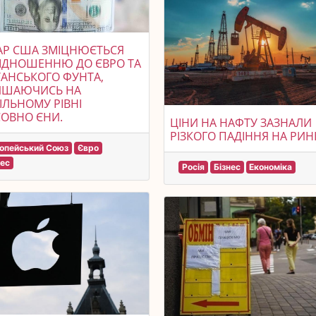
АР США ЗМІЦНЮЄТЬСЯ
ІДНОШЕННЮ ДО ЄВРО ТА
АНСЬКОГО ФУНТА,
ИШАЮЧИСЬ НА
ІЛЬНОМУ РІВНІ
ОВНО ЄНИ.
ЦІНИ НА НАФТУ ЗАЗНАЛИ
РІЗКОГО ПАДІННЯ НА РИН
опейський Союз
Євро
нес
Росія
Бізнес
Економіка