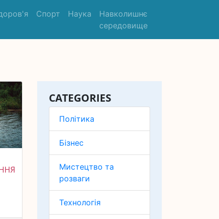
доров'я
Спорт
Наука
Навколишнє
середовище
CATEGORIES
Політика
Бізнес
Мистецтво та
ЕННЯ
розваги
Я
И
Технологія