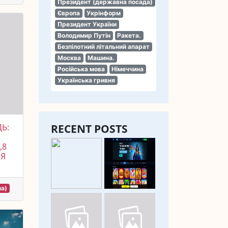
Президент (державна посада)
Європа
Укрінформ
Президент України
Володимир Путін
Ракета.
Безпілотний літальний апарат
Москва
Машина.
Російська мова
Німеччина
Українська гривня
Ь:
RECENT POSTS
,8
ЛЯ
на)