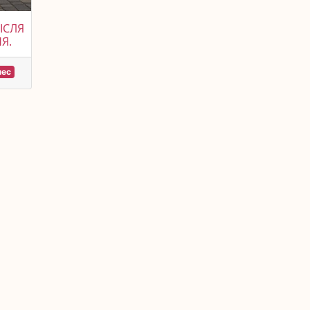
ІСЛЯ
Я.
нес