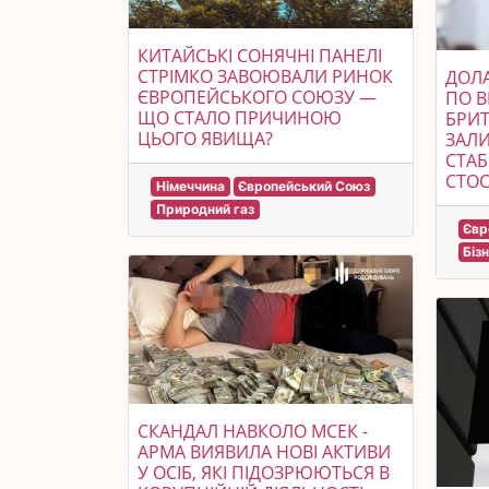
КИТАЙСЬКІ СОНЯЧНІ ПАНЕЛІ
СТРІМКО ЗАВОЮВАЛИ РИНОК
ДОЛ
ЄВРОПЕЙСЬКОГО СОЮЗУ —
ПО В
ЩО СТАЛО ПРИЧИНОЮ
БРИТ
ЦЬОГО ЯВИЩА?
ЗАЛ
СТАБ
СТОС
Німеччина
Європейський Союз
Природний газ
Євр
Біз
СКАНДАЛ НАВКОЛО МСЕК -
АРМА ВИЯВИЛА НОВІ АКТИВИ
У ОСІБ, ЯКІ ПІДОЗРЮЮТЬСЯ В