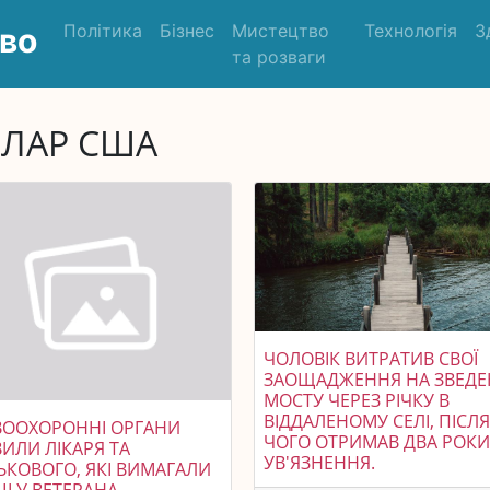
Політика
Бізнес
Мистецтво
Технологія
З
во
та розваги
ЛАР США
ЧОЛОВІК ВИТРАТИВ СВОЇ
ЗАОЩАДЖЕННЯ НА ЗВЕД
МОСТУ ЧЕРЕЗ РІЧКУ В
ВІДДАЛЕНОМУ СЕЛІ, ПІСЛ
ВООХОРОННІ ОРГАНИ
ЧОГО ОТРИМАВ ДВА РОК
ИЛИ ЛІКАРЯ ТА
УВ'ЯЗНЕННЯ.
ЬКОВОГО, ЯКІ ВИМАГАЛИ