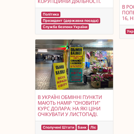
КОРУПЦІЙНІЙ ДІЯЛЬНОСТІ.
В РО
ПОПЕ
Політика
16, 
Президент (державна посада)
Служба безпеки України
Укр
В УКРАЇНІ ОБМІННІ ПУНКТИ
МАЮТЬ НАМІР "ОНОВИТИ"
КУРС ДОЛАРА: НА ЯКІ ЦІНИ
ОЧІКУВАТИ У ЛИСТОПАДІ.
Сполучені Штати
Банк
Ліс