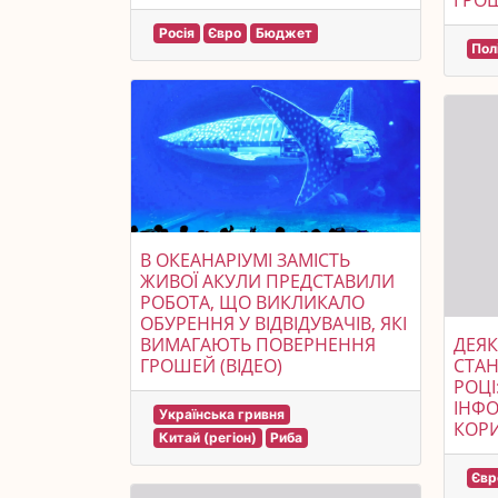
ГРОШ
Росія
Євро
Бюджет
Пол
В ОКЕАНАРІУМІ ЗАМІСТЬ
ЖИВОЇ АКУЛИ ПРЕДСТАВИЛИ
РОБОТА, ЩО ВИКЛИКАЛО
ОБУРЕННЯ У ВІДВІДУВАЧІВ, ЯКІ
ВИМАГАЮТЬ ПОВЕРНЕННЯ
ДЕЯК
ГРОШЕЙ (ВІДЕО)
СТАН
РОЦІ
ІНФО
Українська гривня
КОРИ
Китай (регіон)
Риба
Євр