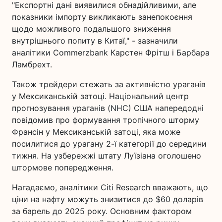
"Експортні дані виявилися обнадійливими, але
показники імпорту викликають занепокоєння
щодо можливого подальшого зниження
внутрішнього попиту в Китаї," - зазначили
аналітики Commerzbank Карстен Фрітш і Барбара
Ламбрехт.
Також трейдери стежать за активністю ураганів
у Мексиканській затоці. Національний центр
прогнозування ураганів (NHC) США напередодні
повідомив про формування тропічного шторму
Франсін у Мексиканській затоці, яка може
посилитися до урагану 2-ї категорії до середини
тижня. На узбережжі штату Луїзіана оголошено
штормове попередження.
Нагадаємо, аналітики Citi Research вважають, що
ціни на нафту можуть знизитися до $60 доларів
за барель до 2025 року. Основним фактором