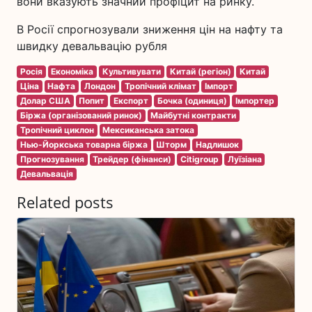
вони вказують значний профіцит на ринку.
В Росії спрогнозували зниження цін на нафту та
швидку девальвацію рубля
Росія
Економіка
Культивувати
Китай (регіон)
Китай
Ціна
Нафта
Лондон
Тропічний клімат
Імпорт
Долар США
Попит
Експорт
Бочка (одиниця)
Імпортер
Біржа (організований ринок)
Майбутні контракти
Тропічний циклон
Мексиканська затока
Нью-Йоркська товарна біржа
Шторм
Надлишок
Прогнозування
Трейдер (фінанси)
Citigroup
Луїзіана
Девальвація
Related posts