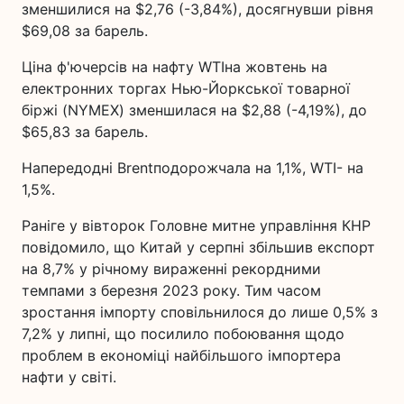
зменшилися на $2,76 (-3,84%), досягнувши рівня
$69,08 за барель.
Ціна ф'ючерсів на нафту WTIна жовтень на
електронних торгах Нью-Йоркської товарної
біржі (NYMEX) зменшилася на $2,88 (-4,19%), до
$65,83 за барель.
Напередодні Brentподорожчала на 1,1%, WTI- на
1,5%.
Раніге у вівторок Головне митне управління КНР
повідомило, що Китай у серпні збільшив експорт
на 8,7% у річному вираженні рекордними
темпами з березня 2023 року. Тим часом
зростання імпорту сповільнилося до лише 0,5% з
7,2% у липні, що посилило побоювання щодо
проблем в економіці найбільшого імпортера
нафти у світі.