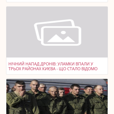
НІЧНИЙ НАПАД ДРОНІВ: УЛАМКИ ВПАЛИ У
ТРЬОХ РАЙОНАХ КИЄВА - ЩО СТАЛО ВІДОМО