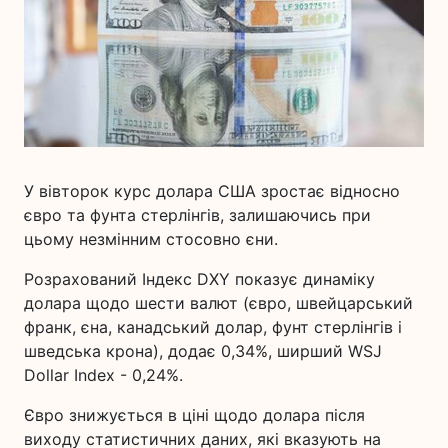
У вівторок курс долара США зростає відносно
євро та фунта стерлінгів, залишаючись при
цьому незмінним стосовно єни.
Розрахований Індекс DXY показує динаміку
долара щодо шести валют (євро, швейцарський
франк, єна, канадський долар, фунт стерлінгів і
шведська крона), додає 0,34%, ширший WSJ
Dollar Index - 0,24%.
Євро знижується в ціні щодо долара після
виходу статистичних даних, які вказують на