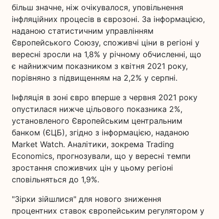
більш значне, ніж очікувалося, уповільнення
інфляційних процесів в єврозоні. За інформацією,
наданою статистичним управлінням
Європейського Союзу, споживчі ціни в регіоні у
вересні зросли на 1,8% у річному обчисленні, що
є найнижчим показником з квітня 2021 року,
порівняно з підвищенням на 2,2% у серпні.
Інфляція в зоні євро вперше з червня 2021 року
опустилася нижче цільового показника 2%,
установленого Європейським центральним
банком (ЄЦБ), згідно з інформацією, наданою
Market Watch. Аналітики, зокрема Trading
Economics, прогнозували, що у вересні темпи
зростання споживчих цін у цьому регіоні
сповільняться до 1,9%.
"Зірки зійшлися" для нового зниження
процентних ставок європейським регулятором у