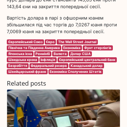
143,64 єни на закриття попередньої сесії.
Вартість долара в парі з офшорним юанем
збільшилася під час торгів до 7,0267 юаня проти
7,0069 юаня на закриття попередньої сесії.
Європейський Союз
Євро
The Wall Street Journal
Північна та Південна Америка
Економіка
Фунт стерлінгів
Японська ієна
Ренмінбі
Валюта
Долар США
Шведська крона
Інфляція
Європейський центральний банк
Безробіття
Федеральний резерв
Канадський долар
Швейцарський франк
Економіка Сполучених Штатів
Related posts