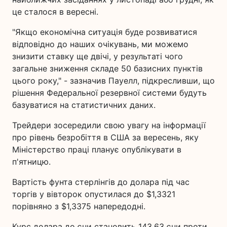
це сталося в вересні.
"Якщо економічна ситуація буде розвиватися
відповідно до наших очікувань, ми можемо
знизити ставку ще двічі, у результаті чого
загальне зниження складе 50 базисних пунктів
цього року," - зазначив Пауелл, підкресливши, що
рішення Федеральної резервної системи будуть
базуватися на статистичних даних.
Трейдери зосередили свою увагу на інформації
про рівень безробіття в США за вересень, яку
Міністерство праці планує опублікувати в
п'ятницю.
Вартість фунта стерлінгів до долара під час
торгів у вівторок опустилася до $1,3321
порівняно з $1,3375 напередодні.
Курс долара до єни становить 143,63 єни проти