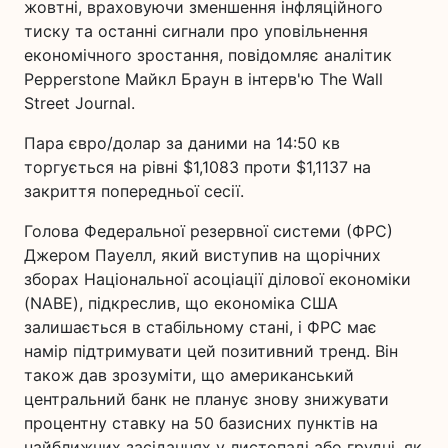
жовтні, враховуючи зменшення інфляційного
тиску та останні сигнали про уповільнення
економічного зростання, повідомляє аналітик
Pepperstone Майкл Браун в інтерв'ю The Wall
Street Journal.
Пара євро/долар за даними на 14:50 кв
торгується на рівні $1,1083 проти $1,1137 на
закриття попередньої сесії.
Голова Федеральної резервної системи (ФРС)
Джером Пауелл, який виступив на щорічних
зборах Національної асоціації ділової економіки
(NABE), підкреслив, що економіка США
залишається в стабільному стані, і ФРС має
намір підтримувати цей позитивний тренд. Він
також дав зрозуміти, що американський
центральний банк не планує знову знижувати
процентну ставку на 50 базисних пунктів на
найближчих засіданнях у листопаді або грудні, як