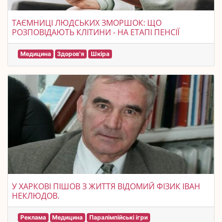
ТАЄМНИЦІ ЛЮДСЬКИХ ЗМОРШОК: ЩО
РОЗПОВІДАЮТЬ КЛІТИНИ - НА ЕТАПІ ПЕНСІЇ
Медицина
Здоров'я
Шкіра
У ХАРКОВІ ПІШОВ З ЖИТТЯ ВІДОМИЙ ФІЗИК ІВАН
НЕКЛЮДОВ.
Реклама
Медицина
Паралімпійські ігри