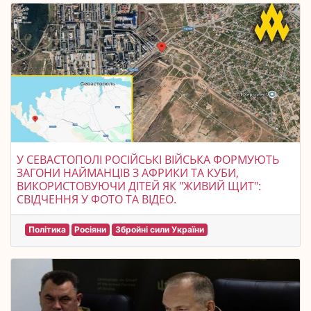
У СЕВАСТОПОЛІ РОСІЙСЬКІ ВІЙСЬКА ФОРМУЮТЬ
ЗАГОНИ НАЙМАНЦІВ З АФРИКИ ТА КУБИ,
ВИКОРИСТОВУЮЧИ ДІТЕЙ ЯК "ЖИВИЙ ЩИТ":
СВІДЧЕННЯ У ФОТО ТА ВІДЕО.
Політика
Росіяни
Збройні сили України