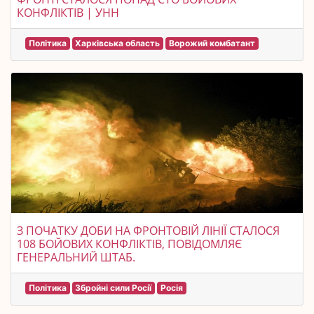
КОНФЛІКТІВ | УНН
Політика
Харківська область
Ворожий комбатант
З ПОЧАТКУ ДОБИ НА ФРОНТОВІЙ ЛІНІЇ СТАЛОСЯ
108 БОЙОВИХ КОНФЛІКТІВ, ПОВІДОМЛЯЄ
ГЕНЕРАЛЬНИЙ ШТАБ.
Політика
Збройні сили Росії
Росія