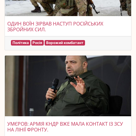
ОДИН ВОЇН ЗІРВАВ НАСТУП РОСІЙСЬКИХ
ЗБРОЙНИХ СИЛ.
Політика
Росія
Ворожий комбатант
УМЄРОВ: АРМІЯ КНДР ВЖЕ МАЛА КОНТАКТ ІЗ ЗСУ
НА ЛІНІЇ ФРОНТУ.