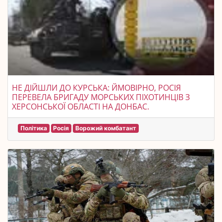
НЕ ДІЙШЛИ ДО КУРСЬКА: ЙМОВІРНО, РОСІЯ
ПЕРЕВЕЛА БРИГАДУ МОРСЬКИХ ПІХОТИНЦІВ З
ХЕРСОНСЬКОЇ ОБЛАСТІ НА ДОНБАС.
Політика
Росія
Ворожий комбатант