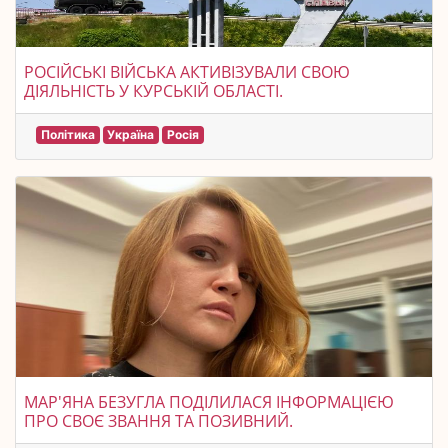
РОСІЙСЬКІ ВІЙСЬКА АКТИВІЗУВАЛИ СВОЮ
ДІЯЛЬНІСТЬ У КУРСЬКІЙ ОБЛАСТІ.
Політика
Україна
Росія
МАР'ЯНА БЕЗУГЛА ПОДІЛИЛАСЯ ІНФОРМАЦІЄЮ
ПРО СВОЄ ЗВАННЯ ТА ПОЗИВНИЙ.