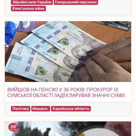
Збройні сили України
Генеральний персонал
Електронна війна
ВИЙШОВ НА ПЕНСІЮ У 36 РОКІВ: ПРОКУРОР ІЗ
СУМСЬКОЇ ОБЛАСТІ ЗАДЕКЛАРУВАВ ЗНАЧНІ СУМИ.
Політика
Машина.
Харківська область