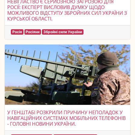
НЕВІГЛАСТВО Є СЕРЙОЗНОЮ ЗАГРОЗОЮ ДЛЯ
РОСІЇ: ЕКСПЕРТ ВИСЛОВИВ ДУМКУ ЩОДО
МОЖЛИВОГО ВІДСТУПУ ЗБРОЙНИХ СИЛ УКРАЇНИ З
КУРСЬКОЇ ОБЛАСТІ.
Росія
Росіяни
Збройні сили України
У ГЕНШТАБІ РОЗКРИЛИ ПРИЧИНУ НЕПОЛАДОК У
НАВІГАЦІЙНИХ СИСТЕМАХ МОБІЛЬНИХ ТЕЛЕФОНІВ
- ГОЛОВНІ НОВИНИ УКРАЇНИ.