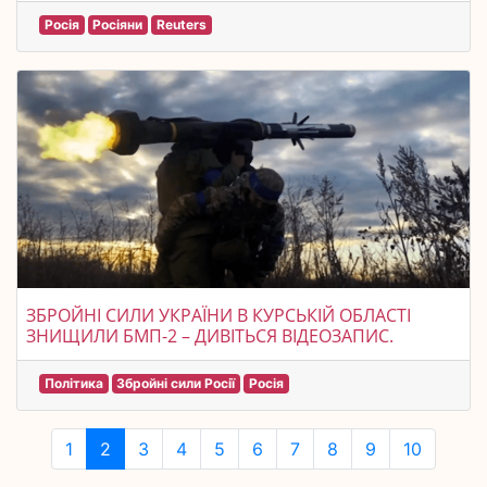
Росія
Росіяни
Reuters
ЗБРОЙНІ СИЛИ УКРАЇНИ В КУРСЬКІЙ ОБЛАСТІ
ЗНИЩИЛИ БМП-2 – ДИВІТЬСЯ ВІДЕОЗАПИС.
Політика
Збройні сили Росії
Росія
1
2
3
4
5
6
7
8
9
10