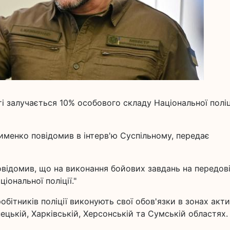
і залучається 10% особового складу Національної поліц
лименко повідомив в інтерв'ю Суспільному, передає
повідомив, що на виконання бойових завдань на передов
іональної поліції."
обітників поліції виконують свої обов'язки в зонах акт
ецькій, Харківській, Херсонській та Сумській областях.