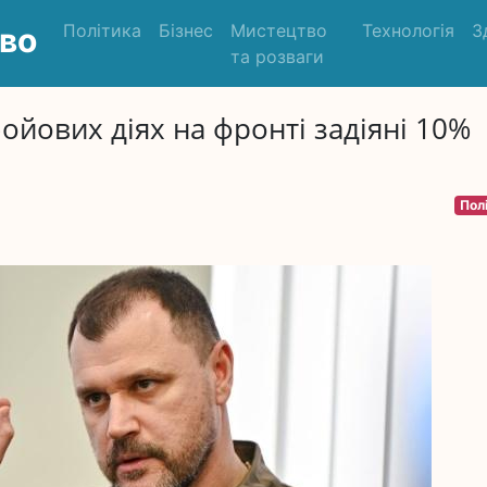
Політика
Бізнес
Мистецтво
Технологія
З
во
та розваги
ойових діях на фронті задіяні 10%
Пол