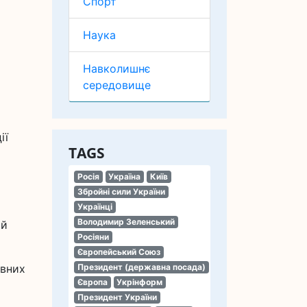
Спорт
Наука
Навколишнє
середовище
ії
TAGS
Росія
Україна
Київ
Збройні сили України
Українці
Володимир Зеленський
ій
Росіяни
Європейський Союз
ивних
Президент (державна посада)
Європа
Укрінформ
Президент України