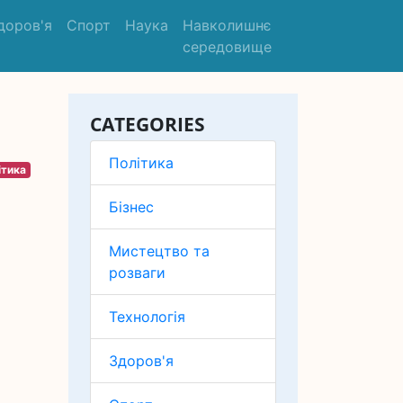
доров'я
Спорт
Наука
Навколишнє
середовище
CATEGORIES
Політика
ітика
Бізнес
Мистецтво та
розваги
Технологія
Здоров'я