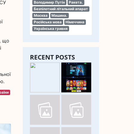
ЗСУ
Володимир Путін
Ракета.
Безпілотний літальний апарат
Москва
Машина.
ої
Російська мова
Німеччина
Українська гривня
, що
і
RECENT POSTS
льної
ю.
раїни