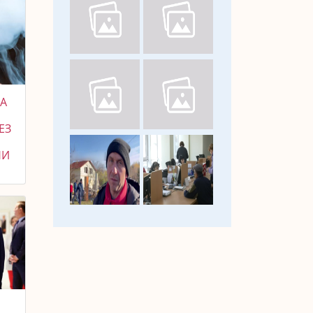
КА
ЕЗ
НИ