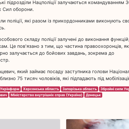
цькі підрозділи Нацполіції залучаються командуванням 
х Сил оборони.
іли поліції, які разом із прикордонниками виконують св
сь.
собового складу поліції залучені до виконання функцій
кам. Це пов'язано з тим, що частина правоохоронців, як
ярно залучається до бойових завдань, зокрема до
істр.
цевич, який займає посаду заступника голови Націона
близно 75 тисяч чоловіків, які підпадають під мобілізаці
Укрінформ
Херсонська область
Запорізька область
Збройні сили Ук
ович
Міністерство внутрішніх справ (Україна)
Донецьк