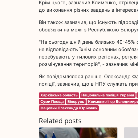
Крім цього, зазначив Клименко, стріле
до виконання різних завдань в інтереса
Він також зазначив, що існують підрозд
обов’язки на межі з Республікою Білору
"На сьогоднішній день близько 40-45% о
не відповідають їхнім основним обов'яз
перебувають у тилових регіонах, регул
розмінування територій", - зазначив мін
Як повідомлялося раніше, Олександр Фа
поліції, зазначив, що в НПУ служать при
Харківська область
Національна поліція України
Суми Площа
Білорусь
Клименко Ігор Володимир
Фацевич Олександр Юрійович
Related posts