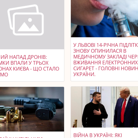
У ЛЬВОВІ 14-РІЧНА ПІДЛІТ
ЗНОВУ ОПИНИЛАСЯ В
МЕДИЧНОМУ ЗАКЛАДІ ЧЕР
НИЙ НАПАД ДРОНІВ:
ВЖИВАННЯ ЕЛЕКТРОННИХ
МКИ ВПАЛИ У ТРЬОХ
СИГАРЕТ - ГОЛОВНІ НОВИ
ОНАХ КИЄВА - ЩО СТАЛО
УКРАЇНИ.
ОМО
ВІЙНА В УКРАЇНІ: ЯКІ