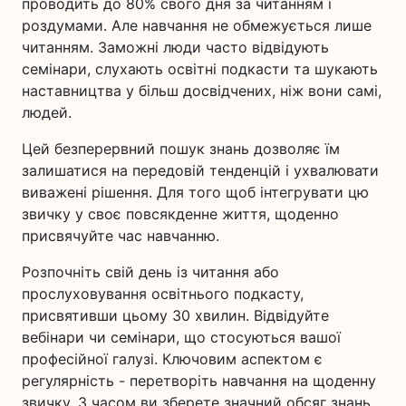
проводить до 80% свого дня за читанням і
роздумами. Але навчання не обмежується лише
читанням. Заможні люди часто відвідують
семінари, слухають освітні подкасти та шукають
наставництва у більш досвідчених, ніж вони самі,
людей.
Цей безперервний пошук знань дозволяє їм
залишатися на передовій тенденцій і ухвалювати
виважені рішення. Для того щоб інтегрувати цю
звичку у своє повсякденне життя, щоденно
присвячуйте час навчанню.
Розпочніть свій день із читання або
прослуховування освітнього подкасту,
присвятивши цьому 30 хвилин. Відвідуйте
вебінари чи семінари, що стосуються вашої
професійної галузі. Ключовим аспектом є
регулярність - перетворіть навчання на щоденну
звичку. З часом ви зберете значний обсяг знань,