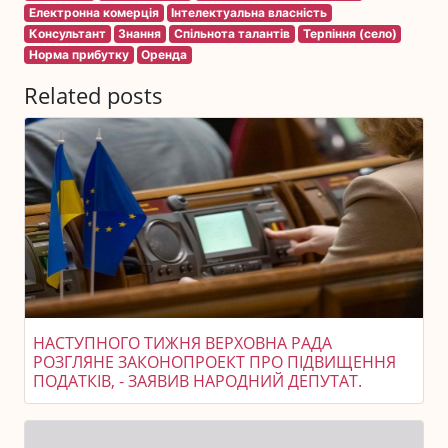
Електронна комерція
Інтелектуальна власність
Консультант
Знання
Спільнота талантів
Терпіння (село)
Норма прибутку
Оренда
Related posts
НАСТУПНОГО ТИЖНЯ ВЕРХОВНА РАДА
РОЗГЛЯНЕ ЗАКОНОПРОЕКТ ПРО ПІДВИЩЕННЯ
ПОДАТКІВ, - ЗАЯВИВ НАРОДНИЙ ДЕПУТАТ.