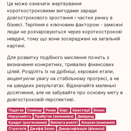
Це може означати жертвування
короткостроковими вигодами заради
довгострокового зростання і частки ринку в
бізнесі. Терпіння є ключовим фактором - заможні
люди не розчаровуються через короткострокові
невдачі, тому що вони зосереджені на загальній
картині.
Для розвитку подібного мислення почніть з
визначення конкретних, тривалих фінансових
цілей. Розділіть їх на дрібніші, керовані етапи,
акцентуючи увагу на стабільному прогресі, а не
на швидких результатах. Відзначайте маленькі
досягнення, але не забувайте про основну мету в
довгостроковій перспективі.
Податок
Семінар
Ризик
Борг.
Інвестиції
Бізнес
Нерухомість
Прибуток (економіка)
Дивіденд
Кредит (роз'яснення)
Виплата роялті
Amazon (компанія)
Стратегія
Джефф Безос
Диверсифікація (фінанси)