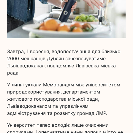
Завтра, 1 вересня, водопостачання для близько
2000 мешканців Дублян забезпечуватиме
Львівводоканал, повідомляє Львівська міська
рада.
У липні уклали Меморандум між університетом
природокористування, департаментом
житлового господарства міської ради,
Львівводоканалом та управлінням
адміністрування та розвитку громад ЛМР.
Університет тепер володіє лише очисними
спорудами, і оперуватиме ними допоки місто не