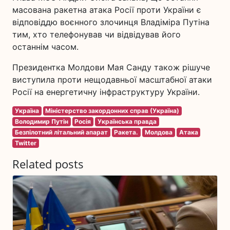
масована ракетна атака Росії проти України є
відповіддю воєнного злочинця Владіміра Путіна
тим, хто телефонував чи відвідував його
останнім часом.
Президентка Молдови Мая Санду також рішуче
виступила проти нещодавньої масштабної атаки
Росії на енергетичну інфраструктуру України.
Україна
Міністерство закордонних справ (Україна)
Володимир Путін
Росія
Українська правда
Безпілотний літальний апарат
Ракета.
Молдова
Атака
Twitter
Related posts