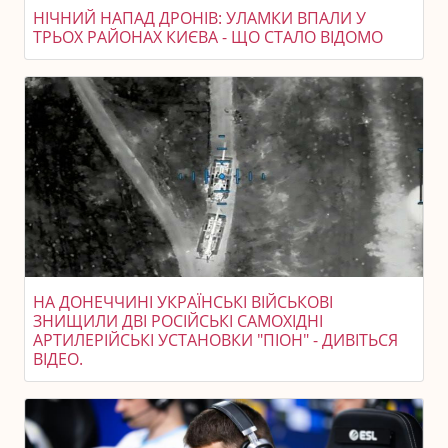
НІЧНИЙ НАПАД ДРОНІВ: УЛАМКИ ВПАЛИ У
ТРЬОХ РАЙОНАХ КИЄВА - ЩО СТАЛО ВІДОМО
НА ДОНЕЧЧИНІ УКРАЇНСЬКІ ВІЙСЬКОВІ
ЗНИЩИЛИ ДВІ РОСІЙСЬКІ САМОХІДНІ
АРТИЛЕРІЙСЬКІ УСТАНОВКИ "ПІОН" - ДИВІТЬСЯ
ВІДЕО.