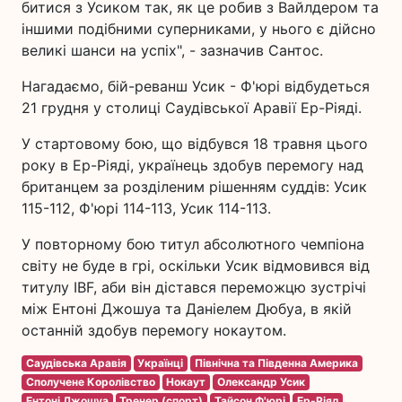
битися з Усиком так, як це робив з Вайлдером та
іншими подібними суперниками, у нього є дійсно
великі шанси на успіх", - зазначив Сантос.
Нагадаємо, бій-реванш Усик - Ф'юрі відбудеться
21 грудня у столиці Саудівської Аравії Ер-Ріяді.
У стартовому бою, що відбувся 18 травня цього
року в Ер-Ріяді, українець здобув перемогу над
британцем за розділеним рішенням суддів: Усик
115-112, Ф'юрі 114-113, Усик 114-113.
У повторному бою титул абсолютного чемпіона
світу не буде в грі, оскільки Усик відмовився від
титулу IBF, аби він дістався переможцю зустрічі
між Ентоні Джошуа та Даніелем Дюбуа, в якій
останній здобув перемогу нокаутом.
Саудівська Аравія
Українці
Північна та Південна Америка
Сполучене Королівство
Нокаут
Олександр Усик
Ентоні Джошуа
Тренер (спорт)
Тайсон Ф'юрі
Ер-Ріяд