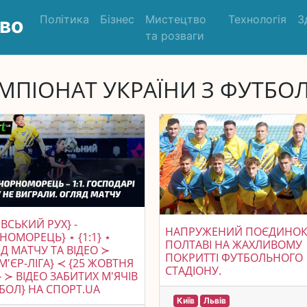
Політика
Бізнес
Мистецтво
Технологія
З
во
та розваги
МПІОНАТ УКРАЇНИ З ФУТБО
ІВСЬКИЙ РУХ} -
НАПРУЖЕНИЙ ПОЄДИНОК
НОМОРЕЦЬ} ⋆ {1:1} ⋆
ПОЛТАВІ НА ЖАХЛИВОМУ
Д МАТЧУ ТА ВІДЕО ≻
ПОКРИТТІ ФУТБОЛЬНОГО
М'ЄР-ЛІГА} ≺ {25 ЖОВТНЯ
СТАДІОНУ.
} ≻ ВІДЕО ЗАБИТИХ М'ЯЧІВ
БОЛ} НА СПОРТ.UA
Київ
Львів