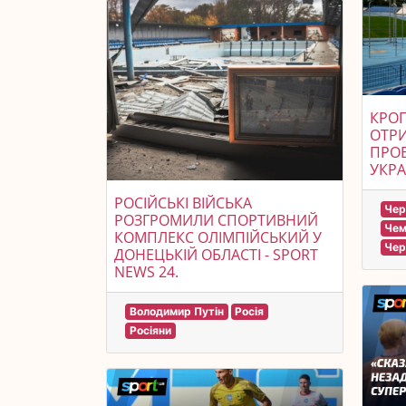
КРО
ОТРИ
ПРОВ
УКРА
РОСІЙСЬКІ ВІЙСЬКА
Чер
РОЗГРОМИЛИ СПОРТИВНИЙ
Чем
КОМПЛЕКС ОЛІМПІЙСЬКИЙ У
Чер
ДОНЕЦЬКІЙ ОБЛАСТІ - SPORT
NEWS 24.
Володимир Путін
Росія
Росіяни