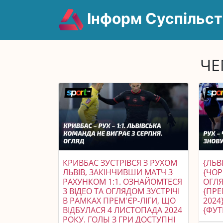
Інформ Суспільст
ЧЕ
КРИВБАС ЗУСТРІВСЯ З РУХОМ
{ЛЬВ
ЛЬВІВ, ЗАКІНЧИВШИ МАТЧ З
{ЧОР
РАХУНКОМ 1:1. ОЗНАЙОМТЕСЯ
ОГЛЯ
З ВІДЕО ТА ОГЛЯДОМ ЗУСТРІЧІ
{ПРЕ
В РАМКАХ ПРЕМ'ЄР-ЛІГИ, ЩО
2024
ВІДБУЛАСЯ 4 ЛИСТОПАДА 2024
{ФУТ
РОКУ. ГОЛЫ З ГРИ ДОСТУПНІ