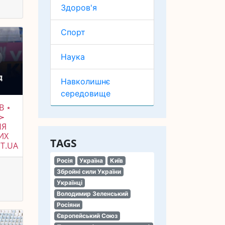
Здоров'я
Спорт
Наука
Навколишнє
середовище
В ⋆
 ≻
НЯ
ИХ
TAGS
РТ.UA
Росія
Україна
Київ
Збройні сили України
Українці
Володимир Зеленський
Росіяни
Європейський Союз