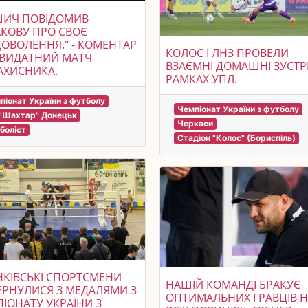
ШИЧ ПОВІДОМИВ
КОВУ ПРО СВОЄ
ОВОЛЕННЯ." - КОМЕНТАР
КОЛОС І ЛНЗ ПРОВЕЛИ
 ВИДАТНИЙ МАТЧ
ВЗАЄМНІ ДОМАШНІ ЗУСТРІ
АХИСНИКА.
РАМКАХ УПЛ.
піонат України з футболу
Чемпіонат України з футболу
"Шахтар" Донецьк
Черкаси
боліст
Стадіон "Колос" (Бориспіль)
КІВСЬКІ СПОРТСМЕНИ
НАШІЙ КОМАНДІ БРАКУЄ
РНУЛИСЯ З МЕДАЛЯМИ З
ОПТИМАЛЬНИХ ГРАВЦІВ 
ІОНАТУ УКРАЇНИ З