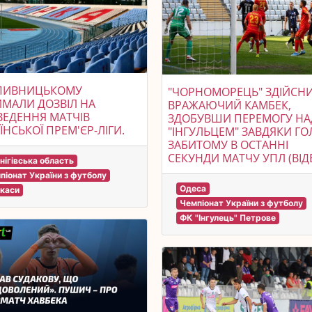
ПИВНИЦЬКОМУ
"ЧОРНОМОРЕЦЬ" ЗДІЙСН
МАЛИ ДОЗВІЛ НА
ВРАЖАЮЧИЙ КАМБЕК,
ЕДЕННЯ МАТЧІВ
ЗДОБУВШИ ПЕРЕМОГУ НА
ЇНСЬКОЇ ПРЕМ'ЄР-ЛІГИ.
"ІНГУЛЬЦЕМ" ЗАВДЯКИ ГО
ЗАБИТОМУ В ОСТАННІ
СЕКУНДИ МАТЧУ УПЛ (ВІД
нігівська область
піонат України з футболу
Одеса
каси
Чемпіонат України з футболу
ФК "Інгулець" Петрове