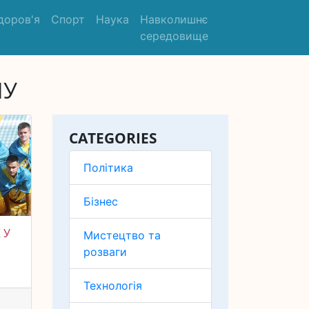
доров'я
Спорт
Наука
Навколишнє
середовище
ЛУ
CATEGORIES
Політика
Бізнес
 У
Мистецтво та
розваги
Технологія