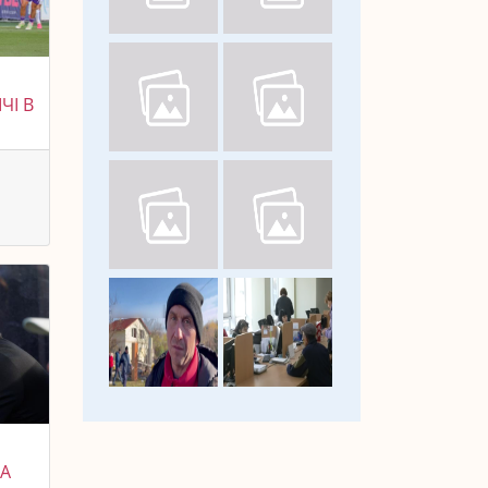
ЧІ В
НА