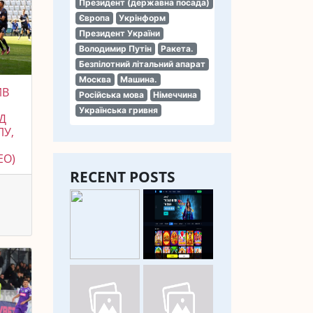
Президент (державна посада)
Європа
Укрінформ
Президент України
Володимир Путін
Ракета.
Безпілотний літальний апарат
Москва
Машина.
ИВ
Російська мова
Німеччина
Українська гривня
Д
ЛУ,
ЕО)
RECENT POSTS