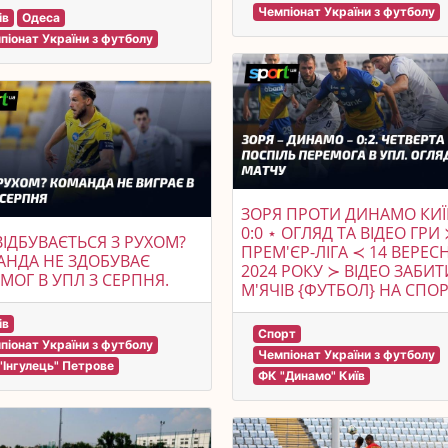
Чемпіонат України з футболу
ів
Одеса
піонат України з футболу
ЗОРЯ ПРОТИ ДИНАМО КИЇ
0:0 ⋆ ОГЛЯД ТА ВІДЕО ГРИ
ІДБУВАЄТЬСЯ З РУХОМ?
ПРЕМ'ЄР-ЛІГА ≺ 14 ВЕРЕС
НДА НЕ ЗДОБУВАЄ
2024 РОКУ ≻ ВІДЕО ЗАБИТ
МОГ В УПЛ З СЕРПНЯ.
М'ЯЧІВ {ФУТБОЛ} НА СПО
ів
Спорт
піонат України з футболу
Чемпіонат України з футболу
"Інгулець" Петрове
ФК "Динамо" Київ