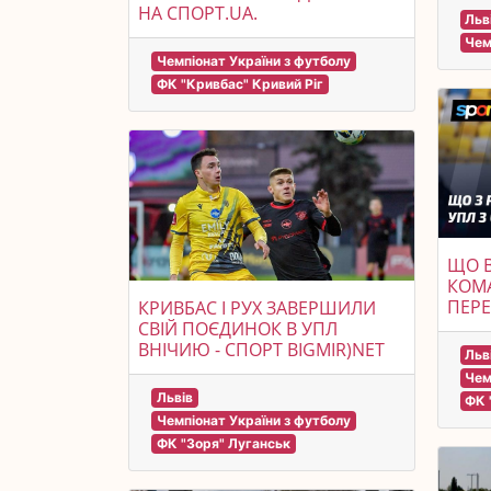
НА СПОРТ.UA.
Льв
Чем
Чемпіонат України з футболу
ФК "Кривбас" Кривий Ріг
ЩО В
КОМА
ПЕРЕ
КРИВБАС І РУХ ЗАВЕРШИЛИ
СВІЙ ПОЄДИНОК В УПЛ
ВНІЧИЮ - СПОРТ BIGMIR)NET
Льв
Чем
Львів
ФК 
Чемпіонат України з футболу
ФК "Зоря" Луганськ