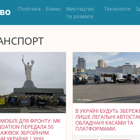
Політика
Бізнес
Мистецтво
Технологія
З
во
та розваги
АНСПОРТ
В УКРАЇНІ БУДУТЬ ЗБЕРЕЖ
ЛИШЕ ЛЕГАЛЬНІ АВТОСТАН
МОБІЛІ ДЛЯ ФРОНТУ: MK
ОБЛАДНАНІ КАСАМИ ТА
DATION ПЕРЕДАЛА 50
ПЛАТФОРМАМИ.
ТАЖІВОК ЗБРОЙНИМ
М УКРАЇНИ | УНН