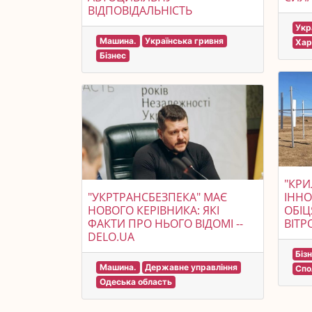
ВІДПОВІДАЛЬНІСТЬ
Укр
Машина.
Українська гривня
Хар
Бізнес
"КРИ
"УКРТРАНСБЕЗПЕКА" МАЄ
ІННО
НОВОГО КЕРІВНИКА: ЯКІ
ОБІЦ
ФАКТИ ПРО НЬОГО ВІДОМІ --
ВІТР
DELO.UA
Біз
Машина.
Державне управління
Спо
Одеська область