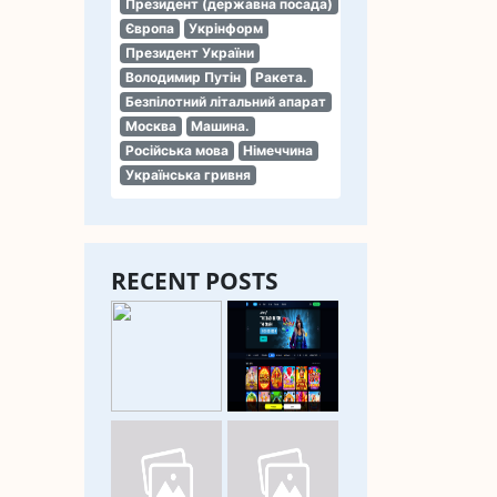
Президент (державна посада)
Європа
Укрінформ
Президент України
Володимир Путін
Ракета.
Безпілотний літальний апарат
Москва
Машина.
Російська мова
Німеччина
Українська гривня
RECENT POSTS