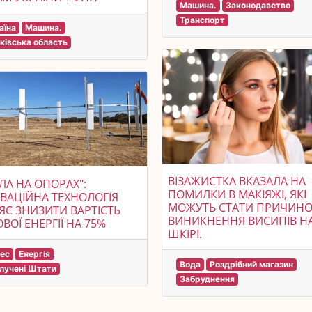
Машина.
Законодавство
Транспорт
аїна
Машина.
ківська область
ВІЗАЖИСТКА ВКАЗАЛА НА
ЛА НА ОПОРАХ":
ПОМИЛКИ В МАКІЯЖІ, ЯКІ
ВАЦІЙНА ТЕХНОЛОГІЯ
МОЖУТЬ СТАТИ ПРИЧИН
ЯЄ ЗНИЗИТИ ВАРТІСТЬ
ВИНИКНЕННЯ ВИСИПІВ Н
ОВОЇ ЕНЕРГІЇ НА 75%
ШКІРІ.
нес
Енергія
Вода
Роздрібний магазин
лучені Штати
Забруднення