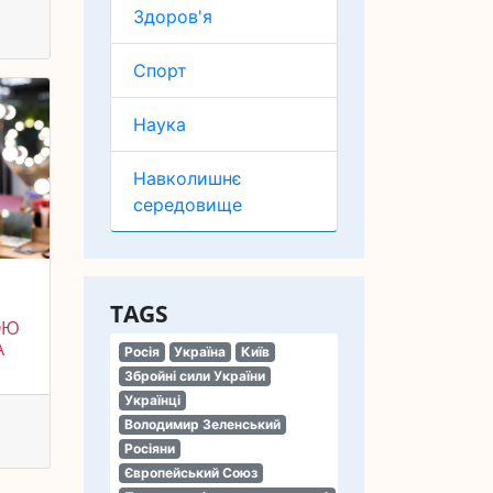
Здоров'я
Спорт
Наука
Навколишнє
середовище
TAGS
ОЮ
А
Росія
Україна
Київ
Збройні сили України
Українці
Володимир Зеленський
Росіяни
Європейський Союз