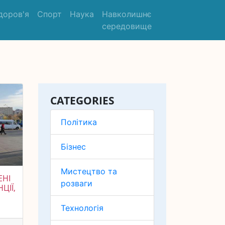
доров'я
Спорт
Наука
Навколишнє
середовище
CATEGORIES
Політика
Бізнес
Мистецтво та
ЕНІ
розваги
ЦІЇ,
Технологія