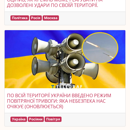
ДОЗВОЛЕНІ УДАРИ ПО СВОЇЙ ТЕРИТОРІЇ.
Політика
Росія
Москва
ПО ВСІЙ ТЕРИТОРІЇ УКРАЇНИ ВВЕДЕНО РЕЖИМ
ПОВІТРЯНОЇ ТРИВОГИ: ЯКА НЕБЕЗПЕКА НАС
ОЧІКУЄ (ОНОВЛЮЄТЬСЯ)
Україна
Росіяни
Повітря