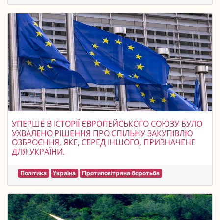
УПЕРШЕ В ІСТОРІЇ ЄВРОПЕЙСЬКОГО СОЮЗУ БУЛО
УХВАЛЕНО РІШЕННЯ ПРО СПІЛЬНУ ЗАКУПІВЛЮ
ОЗБРОЄННЯ, ЯКЕ, СЕРЕД ІНШОГО, ПРИЗНАЧЕНЕ
ДЛЯ УКРАЇНИ.
Політика
Україна
Протиповітряна боротьба