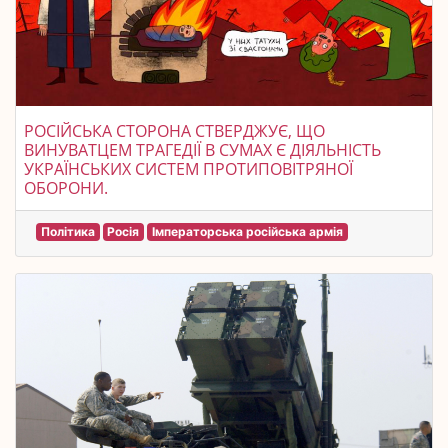
РОСІЙСЬКА СТОРОНА СТВЕРДЖУЄ, ЩО
ВИНУВАТЦЕМ ТРАГЕДІЇ В СУМАХ Є ДІЯЛЬНІСТЬ
УКРАЇНСЬКИХ СИСТЕМ ПРОТИПОВІТРЯНОЇ
ОБОРОНИ.
Політика
Росія
Імператорська російська армія