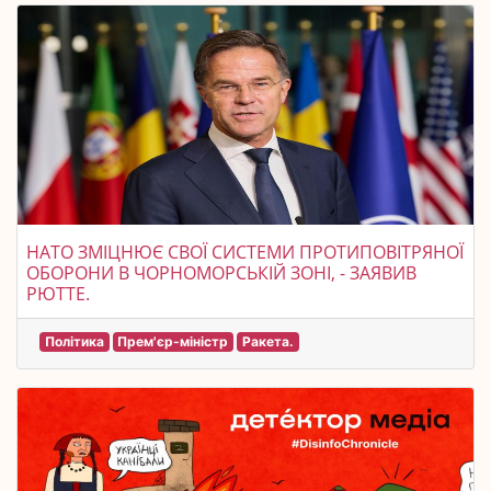
НАТО ЗМІЦНЮЄ СВОЇ СИСТЕМИ ПРОТИПОВІТРЯНОЇ
ОБОРОНИ В ЧОРНОМОРСЬКІЙ ЗОНІ, - ЗАЯВИВ
РЮТТЕ.
Політика
Прем'єр-міністр
Ракета.