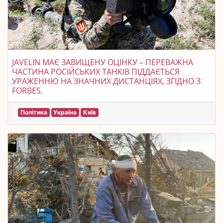
JAVELIN МАЄ ЗАВИЩЕНУ ОЦІНКУ – ПЕРЕВАЖНА
ЧАСТИНА РОСІЙСЬКИХ ТАНКІВ ПІДДАЄТЬСЯ
УРАЖЕННЮ НА ЗНАЧНИХ ДИСТАНЦІЯХ, ЗГІДНО З
FORBES.
Політика
Україна
Київ