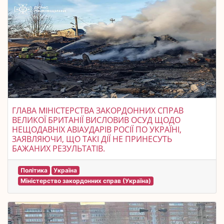
ГЛАВА МІНІСТЕРСТВА ЗАКОРДОННИХ СПРАВ
ВЕЛИКОЇ БРИТАНІЇ ВИСЛОВИВ ОСУД ЩОДО
НЕЩОДАВНІХ АВІАУДАРІВ РОСІЇ ПО УКРАЇНІ,
ЗАЯВЛЯЮЧИ, ЩО ТАКІ ДІЇ НЕ ПРИНЕСУТЬ
БАЖАНИХ РЕЗУЛЬТАТІВ.
Політика
Україна
Міністерство закордонних справ (Україна)