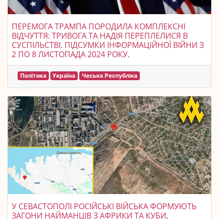
ПЕРЕМОГА ТРАМПА ПОРОДИЛА КОМПЛЕКСНІ
ВІДЧУТТЯ: ТРИВОГА ТА НАДІЯ ПЕРЕПЛЕЛИСЯ В
СУСПІЛЬСТВІ. ПІДСУМКИ ІНФОРМАЦІЙНОЇ ВІЙНИ З
2 ПО 8 ЛИСТОПАДА 2024 РОКУ.
Політика
Україна
Чеська Республіка
У СЕВАСТОПОЛІ РОСІЙСЬКІ ВІЙСЬКА ФОРМУЮТЬ
ЗАГОНИ НАЙМАНЦІВ З АФРИКИ ТА КУБИ,