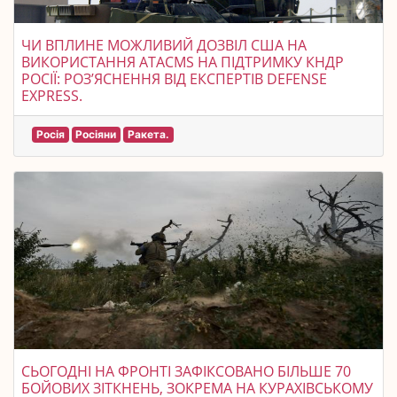
ЧИ ВПЛИНЕ МОЖЛИВИЙ ДОЗВІЛ США НА
ВИКОРИСТАННЯ ATACMS НА ПІДТРИМКУ КНДР
РОСІЇ: РОЗ’ЯСНЕННЯ ВІД ЕКСПЕРТІВ DEFENSE
EXPRESS.
Росія
Росіяни
Ракета.
СЬОГОДНІ НА ФРОНТІ ЗАФІКСОВАНО БІЛЬШЕ 70
БОЙОВИХ ЗІТКНЕНЬ, ЗОКРЕМА НА КУРАХІВСЬКОМУ