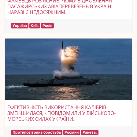
ФАХІВЕЦЬ РОЗ'ЯСНИВ, ЧОМУ ВІДНОВЛЕННЯ
ПАСАЖИРСЬКИХ АВІАПЕРЕВЕЗЕНЬ В УКРАЇНІ
НАРАЗІ Є НЕДОСЯЖНИМ.
Україна
Київ
Росія
ЕФЕКТИВНІСТЬ ВИКОРИСТАННЯ КАЛІБРІВ
ЗМЕНШИЛАСЯ, - ПОВІДОМИЛИ У ВІЙСЬКОВО-
МОРСЬКИХ СИЛАХ УКРАЇНИ.
Протиповітряна боротьба
Росіяни
Ракета.