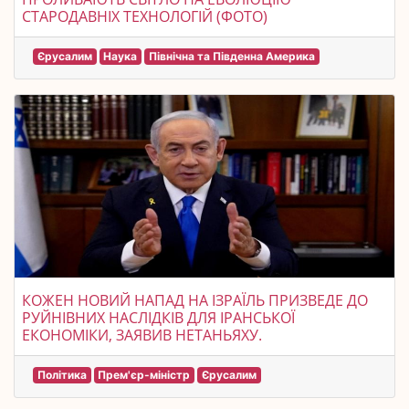
СТАРОДАВНІХ ТЕХНОЛОГІЙ (ФОТО)
Єрусалим
Наука
Північна та Південна Америка
КОЖЕН НОВИЙ НАПАД НА ІЗРАЇЛЬ ПРИЗВЕДЕ ДО
РУЙНІВНИХ НАСЛІДКІВ ДЛЯ ІРАНСЬКОЇ
ЕКОНОМІКИ, ЗАЯВИВ НЕТАНЬЯХУ.
Політика
Прем'єр-міністр
Єрусалим