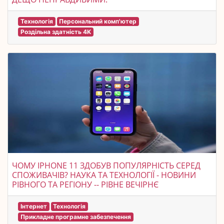
Технологія
Персональний комп'ютер
Роздільна здатність 4K
ЧОМУ IPHONE 11 ЗДОБУВ ПОПУЛЯРНІСТЬ СЕРЕД
СПОЖИВАЧІВ? НАУКА ТА ТЕХНОЛОГІЇ - НОВИНИ
РІВНОГО ТА РЕГІОНУ -- РІВНЕ ВЕЧІРНЄ
Інтернет
Технологія
Прикладне програмне забезпечення