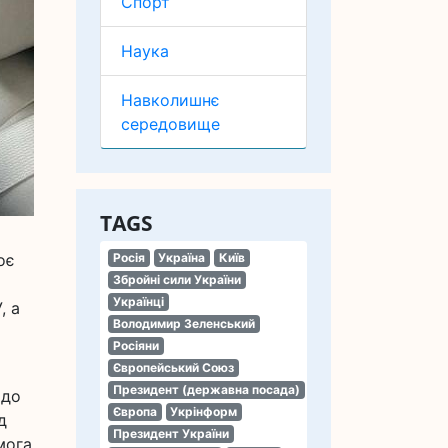
Спорт
Наука
Навколишнє
середовище
TAGS
оє
Росія
Україна
Київ
Збройні сили України
Українці
, а
Володимир Зеленський
Росіяни
Європейський Союз
Президент (державна посада)
 до
Європа
Укрінформ
д
Президент України
мога