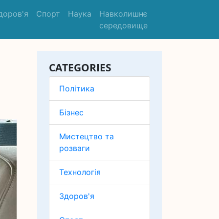
доров'я
Спорт
Наука
Навколишнє
середовище
CATEGORIES
Політика
Бізнес
Мистецтво та
розваги
Технологія
Здоров'я