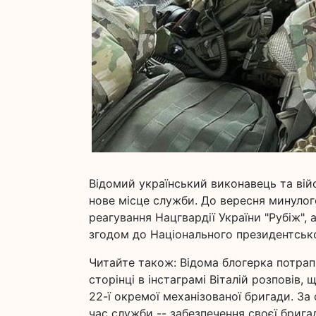
Відомий український виконавець та ві
нове місце служби. До вересня минулог
реагування Нацгвардії України "Рубіж", 
згодом до Національного президентсько
Читайте також: Відома блогерка потрап
сторінці в інстаграмі Віталій розповів,
22-ї окремої механізованої бригади. За 
час служби -- забезпечення своєї бриг