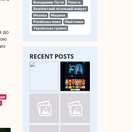
Володимир Путін
Ракета.
Безпілотний літальний апарат
Москва
Машина.
Російська мова
Німеччина
Українська гривня
в до
ною
вих
RECENT POSTS
ада
а