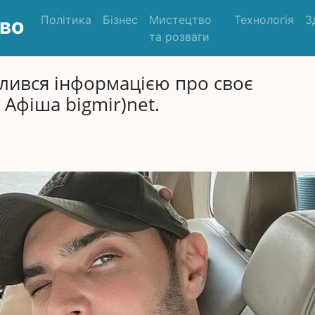
Політика
Бізнес
Мистецтво
Технологія
З
во
та розваги
ілився інформацією про своє
 Афіша bigmir)net.