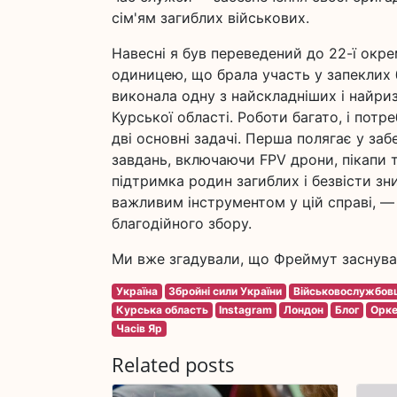
сім'ям загиблих військових.
Навесні я був переведений до 22-ї окр
одиницею, що брала участь у запеклих б
виконала одну з найскладніших і найри
Курської області. Роботи багато, і пот
дві основні задачі. Перша полягає у за
завдань, включаючи FPV дрони, пікапи 
підтримка родин загиблих і безвісти зн
важливим інструментом у цій справі, —
благодійного збору.
Ми вже згадували, що Фреймут заснува
Україна
Збройні сили України
Військовослужбов
Курська область
Instagram
Лондон
Блог
Орк
Часів Яр
Related posts