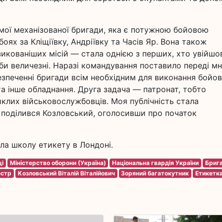
емої механізованої бригади, яка є потужною бойовою
оях за Кліщіївку, Андріївку та Часів Яр. Вона також
зикованіших місій — стала однією з перших, хто увійшо
реби величезні. Наразі командування поставило переді м
безпеченні бригади всім необхідним для виконання бойо
та інше обладнання. Друга задача — патронат, тобто
иклих військовослужбовців. Моя публічність стала
 поділився Козловський, оголосивши про початок
ла школу етикету в Лондоні.
ці
Міністерство оборони (Україна)
Національна гвардія України
Бриг
естр
Козловський Віталій Віталійович
Зоряний багатокутник
Етикетк