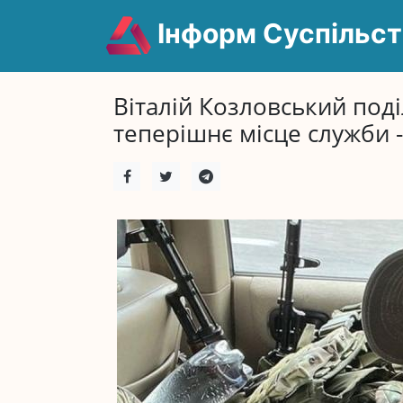
Інформ Суспільст
Віталій Козловський под
теперішнє місце служби -