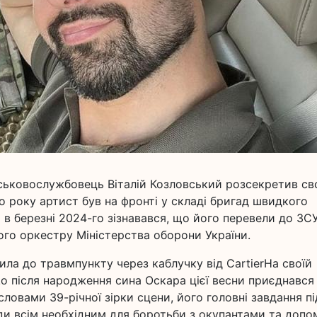
йськовослужбовець Віталій Козловський розсекретив св
о року артист був на фронті у складі бригад швидкого
а в березні 2024-го зізнавався, що його перевели до ЗСУ
го оркестру Міністерства оборони України.
ила до травмпункту через каблучку від CartierНа своїй
 що після народження сина Оскара цієї весни приєднався
словами 39-річної зірки сцени, його головні завдання пі
ади всім необхідним для боротьби з окупантами та допо