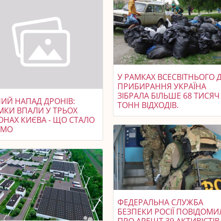
У РАМКАХ ВСЕСВІТНЬОГО 
ПРИБИРАННЯ УКРАЇНА
ЗІБРАЛА БІЛЬШЕ 68 ТИСЯЧ
НИЙ НАПАД ДРОНІВ:
ТОНН ВІДХОДІВ.
МКИ ВПАЛИ У ТРЬОХ
ОНАХ КИЄВА - ЩО СТАЛО
ОМО
ФЕДЕРАЛЬНА СЛУЖБА
БЕЗПЕКИ РОСІЇ ПОВІДОМИ