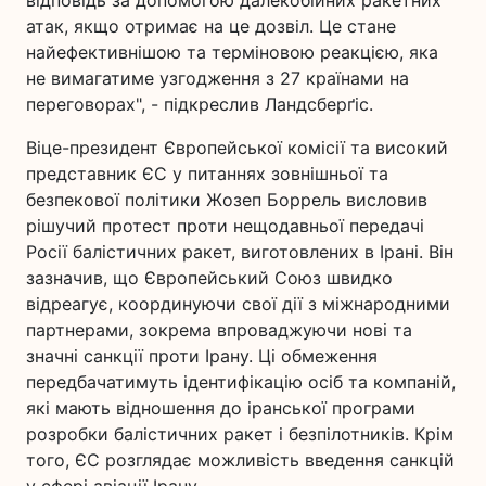
відповідь за допомогою далекобійних ракетних
атак, якщо отримає на це дозвіл. Це стане
найефективнішою та терміновою реакцією, яка
не вимагатиме узгодження з 27 країнами на
переговорах", - підкреслив Ландсберґіс.
Віце-президент Європейської комісії та високий
представник ЄС у питаннях зовнішньої та
безпекової політики Жозеп Боррель висловив
рішучий протест проти нещодавньої передачі
Росії балістичних ракет, виготовлених в Ірані. Він
зазначив, що Європейський Союз швидко
відреагує, координуючи свої дії з міжнародними
партнерами, зокрема впроваджуючи нові та
значні санкції проти Ірану. Ці обмеження
передбачатимуть ідентифікацію осіб та компаній,
які мають відношення до іранської програми
розробки балістичних ракет і безпілотників. Крім
того, ЄС розглядає можливість введення санкцій