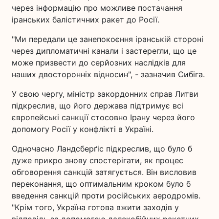
через інформацію про можливе постачання
іранських балістичних ракет до Росії.
"Ми передали це занепокоєння іранській стороні
через дипломатичні канали і застерегли, що це
може призвести до серйозних наслідків для
наших двосторонніх відносин", - зазначив Сибіга.
У свою чергу, міністр закордонних справ Литви
підкреслив, що його держава підтримує всі
європейські санкції стосовно Ірану через його
допомогу Росії у конфлікті в Україні.
Одночасно Ландсберґіс підкреслив, що було б
дуже прикро знову спостерігати, як процес
обговорення санкцій затягується. Він висловив
переконання, що оптимальним кроком було б
введення санкцій проти російських аеродромів.
"Крім того, Україна готова вжити заходів у