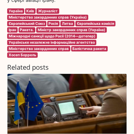
у сфері авіації Ірану.
Україна
Київ
Журналіст
Міністерство закордонних справ (Україна)
Європейський Союз
Росія
Литва
Європейська комісія
Іран
Ракета.
Міністр закордонних справ (Україна)
Міжнародні санкції щодо Росії (2014—дотепер)
Українське незалежне інформаційне агентство
Міністерство закордонних справ
Балістична ракета
Хосеп Боррель
Related posts