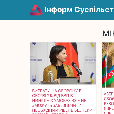
Інформ Суспільст
МІ
ВИТРАТИ НА ОБОРОНУ В
АЗЕ
ОБСЯЗІ 2% ВІД ВВП В
СВОЄ
НИНІШНІХ УМОВАХ ВЖЕ НЕ
РЕЗ
ЗМОЖУТЬ ЗАБЕЗПЕЧИТИ
ЄВР
НЕОБХІДНИЙ РІВЕНЬ БЕЗПЕКИ,
ЄВР