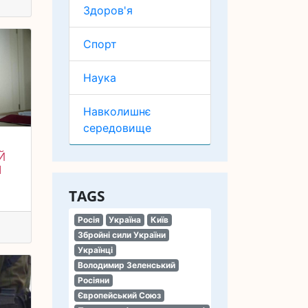
Здоров'я
Спорт
Наука
Навколишнє
середовище
Й
М
TAGS
Росія
Україна
Київ
Збройні сили України
Українці
Володимир Зеленський
Росіяни
Європейський Союз