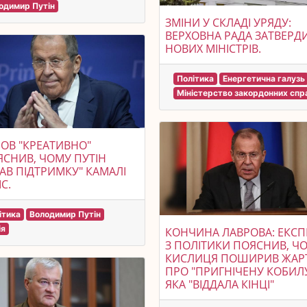
одимир Путін
ЗМІНИ У СКЛАДІ УРЯДУ:
ВЕРХОВНА РАДА ЗАТВЕРД
НОВИХ МІНІСТРІВ.
Політика
Енергетична галузь
Міністерство закордонних спра
ОВ "КРЕАТИВНО"
ЯСНИВ, ЧОМУ ПУТІН
АВ ПІДТРИМКУ" КАМАЛІ
С.
ітика
Володимир Путін
ія
КОНЧИНА ЛАВРОВА: ЕКСП
З ПОЛІТИКИ ПОЯСНИВ, Ч
КИСЛИЦЯ ПОШИРИВ ЖАР
ПРО "ПРИГНІЧЕНУ КОБИЛУ
ЯКА "ВІДДАЛА КІНЦІ"