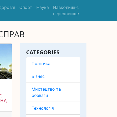
доров'я
Спорт
Наука
Навколишнє
середовище
СПРАВ
CATEGORIES
Політика
Бізнес
Мистецтво та
розваги
",
НУ,
Технологія