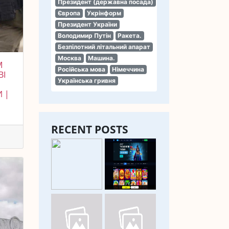
Президент (державна посада)
Європа
Укрінформ
Президент України
Володимир Путін
Ракета.
Безпілотний літальний апарат
Москва
Машина.
М
Російська мова
Німеччина
ВІ
Українська гривня
 |
RECENT POSTS