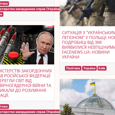
ітика
істерство закордонних справ (Україна)
ія
СИТУАЦІЯ З "УКРАЇНСЬКИ
ЛЕГІОНОМ" У ПОЛЬЩІ: НО
ПОДРОБИЦІ ВІД ЗМІ
ВИЯВИЛИСЯ НЕВТІШНИМИ
FACENEWS.UA: НОВИНИ
УКРАЇНИ
Політика
Україна
Київ
НІСТЕРСТВІ ЗАКОРДОННИХ
В РОСІЙСЬКОЇ ФЕДЕРАЦІЇ
ЕРЕГЛИ СВІТ ВІД
ІРНОЇ ЯДЕРНОЇ ВІЙНИ ТА
ИКАЛИ ДО РОЗУМІННЯ
АЦІЇ.
ітика
істерство закордонних справ (Україна)