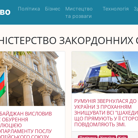
Політика
Бізнес
Мистецтво
Технологія
З
во
та розваги
НІСТЕРСТВО ЗАКОРДОННИХ 
РУМУНІЯ ЗВЕРНУЛАСЯ ДО
УКРАЇНИ З ПРОХАННЯМ
ЗНИЩУВАТИ ВСІ "ШАХЕДИ
РБАЙДЖАН ВИСЛОВИВ
ЩО ПРЯМУЮТЬ У ЇЇ СТОРО
 ОБУРЕННЯ
ПОВІДОМЛЯЮТЬ ЗМІ.
ОЛЮЦІЄЮ
ОПАРЛАМЕНТУ ПОСЛУ
ОПЕЙСЬКОГО СОЮЗУ.
Політика
Україна
Київ