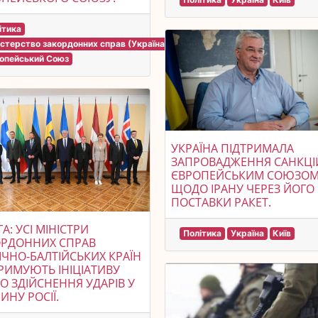
ітика
істерство закордонних справ (Україна)
опейський Союз
УКРАЇНА ПІДТРИМАЛА
ЗАПРОВАДЖЕННЯ САНКЦІ
ЄВРОПЕЙСЬКИМ СОЮЗО
ЩОДО ІРАНУ ЧЕРЕЗ ЙОГО
ПОСТАВКИ РАКЕТ.
ГА: УСІ МІНІСТРИ
Політика
Україна
Київ
ОРДОННИХ СПРАВ
ІЧНО-БАЛТІЙСЬКИХ КРАЇН
РИМУЮТЬ ІНІЦІАТИВУ
 ЗДІЙСНЕННЯ УДАРІВ У
ИНУ РОСІЇ.