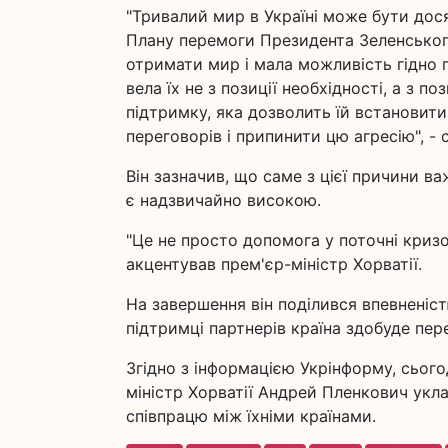
"Тривалий мир в Україні може бути дос
Плану перемоги Президента Зеленського 
отримати мир і мала можливість гідно 
вела їх не з позиції необхідності, а з п
підтримку, яка дозволить їй встановити 
переговорів і припинити цю агресію", -
Він зазначив, що саме з цієї причини в
є надзвичайно високою.
"Це не просто допомога у поточні кризов
акцентував прем'єр-міністр Хорватії.
На завершення він поділився впевненіст
підтримці партнерів країна здобуде пер
Згідно з інформацією Укрінформу, сьог
міністр Хорватії Андрей Пленкович укл
співпрацю між їхніми країнами.