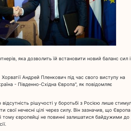
ртнерів, яка дозволить їй встановити новий баланс сил і
 Хорватії Андрей Пленкович під час свого виступу на
країна - Південно-Східна Європа", як повідомляє
о відсутність рішучості у боротьбі з Росією лише стиму
и свої нечесні цілі через силу. Він зазначив, що Європа
, і тому європейці не повинні залишатися байдужими до
ії.