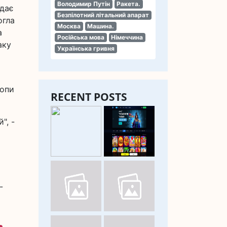
Володимир Путін
Ракета.
ідає
Безпілотний літальний апарат
огла
Москва
Машина.
а
Російська мова
Німеччина
аку
Українська гривня
ропи
RECENT POSTS
", -
-