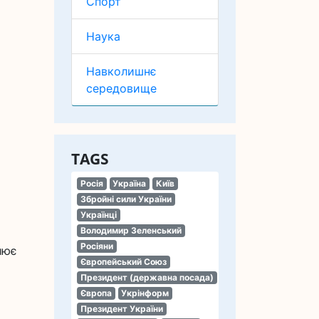
Спорт
Наука
Навколишнє
середовище
TAGS
Росія
Україна
Київ
Збройні сили України
Українці
Володимир Зеленський
Росіяни
лює
Європейський Союз
Президент (державна посада)
Європа
Укрінформ
Президент України