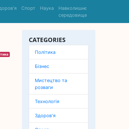
доров'я
Спорт
Наука
Навколишнє
середовище
CATEGORIES
Політика
ітика
Бізнес
Мистецтво та
розваги
Технологія
Здоров'я