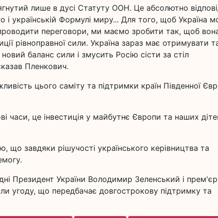
ягнутий лише в дусі Статуту ООН. Це абсолютно відпов
і українській Формулі миру... Для того, щоб Україна м
проводити переговори, ми маємо зробити так, щоб вон
озиції рівноправної сили. Україна зараз має отримувати т
новий баланс сили і змусить Росію сісти за стіл
 сказав Пленкович.
ажливість цього саміту та підтримки країн Південної Єв
і часи, це інвестиція у майбутнє Європи та наших дітей
ю, що завдяки рішучості українського керівництва та
емогу.
одні Президент України Володимир Зеленський і прем'єр
али угоду, що передбачає довгострокову підтримку та