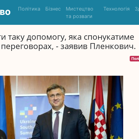
Політика
Бізнес
Мистецтво
Технологія
З
во
та розваги
и таку допомогу, яка спонукатиме
 переговорах, - заявив Пленкович.
Пол