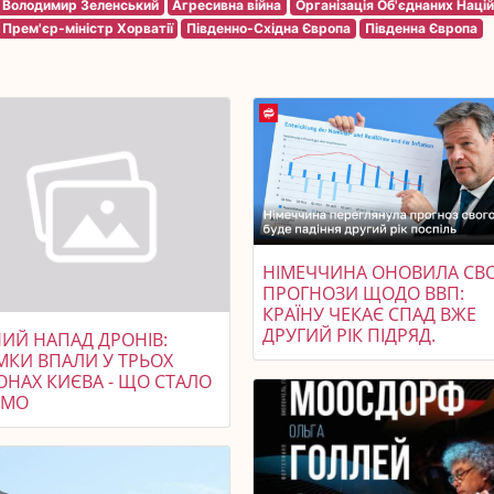
Володимир Зеленський
Агресивна війна
Організація Об'єднаних Націй
Прем'єр-міністр Хорватії
Південно-Східна Європа
Південна Європа
НІМЕЧЧИНА ОНОВИЛА СВО
ПРОГНОЗИ ЩОДО ВВП:
КРАЇНУ ЧЕКАЄ СПАД ВЖЕ
ДРУГИЙ РІК ПІДРЯД.
НИЙ НАПАД ДРОНІВ:
МКИ ВПАЛИ У ТРЬОХ
ОНАХ КИЄВА - ЩО СТАЛО
ОМО