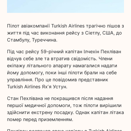
Пілот авіакомпанії Turkish Airlines трагічно пішов з
життя під час виконання рейсу з Сіетлу, США, до
Стамбулу, Туреччина.
Під час рейсу 59-річний капітан Ілчехін Пехліван
відчув себе зле та втратив свідомість. Члени
екіпажу літального апарату намагалися надати
йому допомогу, поки інші пілоти брали на себе
управління. Про це повідомив представник
Turkish Airlines Яхʼя Устун.
Стан Пехлівана не покращився після надання
першої медичної допомоги, тож пілоти вирішили
здійснити екстрену посадку. Однак капітан літака
помер перед приземленням.
Пехліван розпочав свою кар'єру в Turkish Airlines