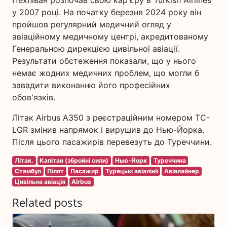
у 2007 році. На початку березня 2024 року він
пройшов регулярний медичний огляд у
авіаційному медичному центрі, акредитованому
Генеральною дирекцією цивільної авіації.
Результати обстеження показали, що у нього
немає жодних медичних проблем, що могли б
завадити виконанню його професійних
обов'язків.
Літак Airbus A350 з реєстраційним номером TC-
LGR змінив напрямок і вирушив до Нью-Йорка.
Після цього пасажирів перевезуть до Туреччини.
Літак.
Капітан (збройні сили)
Нью-Йорк
Туреччина
Стамбул
Пілот
Пасажир
Турецькі авіалінії
Авіалайнер
Цивільна авіація
Airbus
Related posts