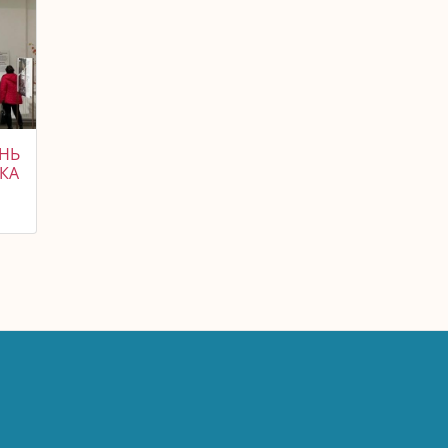
ОНЬ
КА