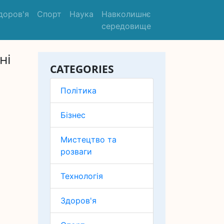
доров'я
Спорт
Наука
Навколишнє
середовище
ні
CATEGORIES
Політика
Бізнес
Мистецтво та
розваги
Технологія
Здоров'я