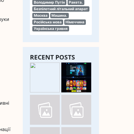
ло
Володимир Путін
Ракета.
Безпілотний літальний апарат
Москва
Машина.
шуки
Російська мова
Німеччина
Українська гривня
RECENT POSTS
ивні
нації