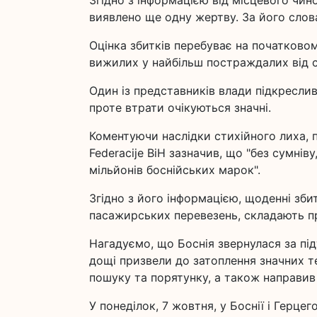
Згідно з інформацією від місцевого чин
виявлено ще одну жертву. За його слов
Оцінка збитків перебуває на початково
вижилих у найбільш постраждалих від с
Один із представників влади підкресли
проте втрати очікуються значні.
Коментуючи наслідки стихійного лиха, п
Federacije BiH зазначив, що "без сумнів
мільйонів боснійських марок".
Згідно з його інформацією, щоденні зби
пасажирських перевезень, складають п
Нагадуємо, що Боснія звернулася за пі
дощі призвели до затоплення значних т
пошуку та порятунку, а також направи
У понеділок, 7 жовтня, у Боснії і Герц