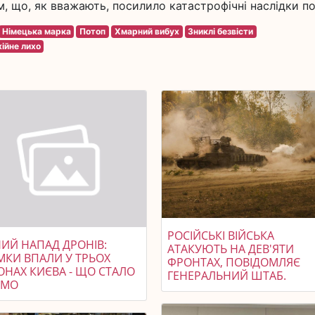
, що, як вважають, посилило катастрофічні наслідки по
Німецька марка
Потоп
Хмарний вибух
Зниклі безвісти
ійне лихо
РОСІЙСЬКІ ВІЙСЬКА
НИЙ НАПАД ДРОНІВ:
АТАКУЮТЬ НА ДЕВ'ЯТИ
МКИ ВПАЛИ У ТРЬОХ
ФРОНТАХ, ПОВІДОМЛЯЄ
ОНАХ КИЄВА - ЩО СТАЛО
ГЕНЕРАЛЬНИЙ ШТАБ.
ОМО