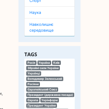
Спорт
Наука
Навколишнє
середовище
TAGS
Росія
Україна
Київ
Збройні сили України
Українці
Володимир Зеленський
Росіяни
Європейський Союз
и,
Президент (державна посада)
Європа
Укрінформ
Президент України