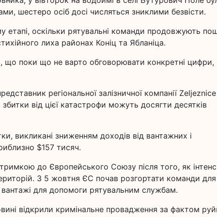
овника, у вівторок на водоймі в селі Бутурович Поле бу
ами, шестеро осіб досі числяться зниклими безвісти.
му етапі, оскільки рятувальні команди продовжують по
тихійного лиха районах Коніц та Ябланіца.
в, що поки що не варто обговорювати конкретні цифри,
редставник регіональної залізничної компанії Zeljeznice
у, збитки від цієї катастрофи можуть досягти десятків
тки, викликані зниженням доходів від вантажних і
риблизно $157 тисяч.
дтримкою до Європейського Союзу після того, як інтенс
ериторій. З 5 жовтня ЄС почав розгортати команди для
в вантажі для допомоги рятувальним службам.
еговині відкрили кримінальне провадження за фактом руй