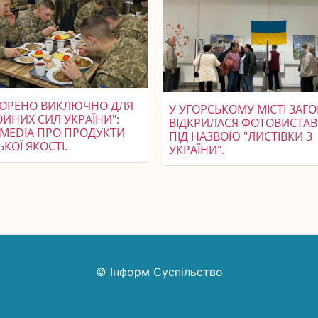
ВОРЕНО ВИКЛЮЧНО ДЛЯ
У УГОРСЬКОМУ МІСТІ ЗАГ
ЙНИХ СИЛ УКРАЇНИ":
ВІДКРИЛАСЯ ФОТОВИСТАВ
.MEDIA ПРО ПРОДУКТИ
ПІД НАЗВОЮ "ЛИСТІВКИ З
КОЇ ЯКОСТІ.
УКРАЇНИ".
© Інформ Суспільство