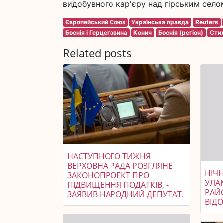
видобувного кар'єру над гірським селом
Європейський Союз
Українська правда
Reuters
Боснія і Герцеговина
Конич
Боснія (регіон)
Стих
Related posts
НАСТУПНОГО ТИЖНЯ
ВЕРХОВНА РАДА РОЗГЛЯНЕ
НІЧ
ЗАКОНОПРОЕКТ ПРО
УЛА
ПІДВИЩЕННЯ ПОДАТКІВ, -
РАЙ
ЗАЯВИВ НАРОДНИЙ ДЕПУТАТ.
ВІД