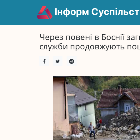
Інформ Суспільст
Через повені в Боснії за
служби продовжують пош