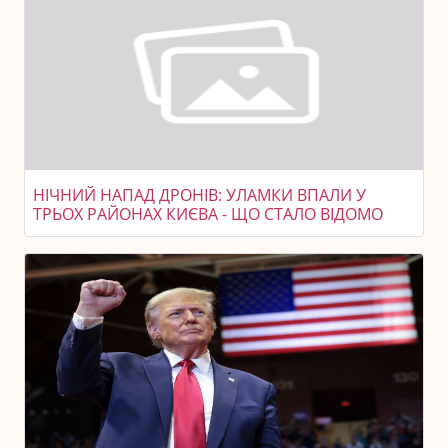
НІЧНИЙ НАПАД ДРОНІВ: УЛАМКИ ВПАЛИ У
ТРЬОХ РАЙОНАХ КИЄВА - ЩО СТАЛО ВІДОМО