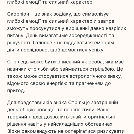
глибокі емоції та сильний характер.
Скорпіон – це знак зодіаку, що символізує
глибокі емоції та сильний характер.и завтра
зможуть просунутися у вирішенні давно назрілих
питань. День вимагатиме зосередженості та
рішучості. Головне - не піддаватися емоціям і
діяти послідовно, щоб домогтися успіху.
Стрілець може бути описаний як особа, яка має
навички стрільби або займається стрільбою. Це
також може стосуватися астрологічного знаку,
відомого своєю енергією та прагненням до
пригод.
Для представників знака Стрільця завтрашній
день обіцяє нові ідеї та перспективи. Ваше
творчий підхід дозволить знайти оригінальні
рішення навіть у найскладніших обставинах.
Зірки рекомендують не остерігатися ризикувати