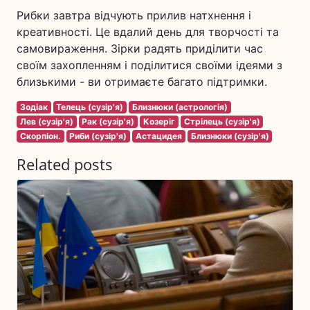
Рибки завтра відчують прилив натхнення і
креативності. Це вдалий день для творчості та
самовираження. Зірки радять приділити час
своїм захопленням і поділитися своїми ідеями з
близькими - ви отримаєте багато підтримки.
Зодіак
Телець (сузір'я)
Близнюки (астрологія)
Лев (сузір'я)
Рак (сузір'я)
Козеріг
Стрілець (сузір'я)
Скорпіон.
Риби (сузір'я)
Астацидея
Близнюки (сузір'я)
Related posts