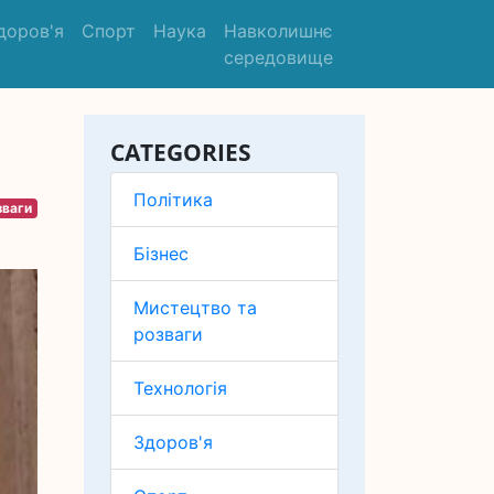
доров'я
Спорт
Наука
Навколишнє
середовище
CATEGORIES
Політика
зваги
Бізнес
Мистецтво та
розваги
Технологія
Здоров'я