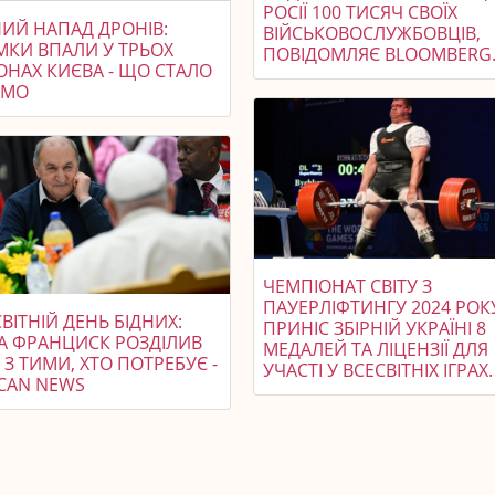
РОСІЇ 100 ТИСЯЧ СВОЇХ
НИЙ НАПАД ДРОНІВ:
ВІЙСЬКОВОСЛУЖБОВЦІВ,
МКИ ВПАЛИ У ТРЬОХ
ПОВІДОМЛЯЄ BLOOMBERG
ОНАХ КИЄВА - ЩО СТАЛО
ОМО
ЧЕМПІОНАТ СВІТУ З
ПАУЕРЛІФТИНГУ 2024 РОК
ВІТНІЙ ДЕНЬ БІДНИХ:
ПРИНІС ЗБІРНІЙ УКРАЇНІ 8
А ФРАНЦИСК РОЗДІЛИВ
МЕДАЛЕЙ ТА ЛІЦЕНЗІЇ ДЛЯ
 З ТИМИ, ХТО ПОТРЕБУЄ -
УЧАСТІ У ВСЕСВІТНІХ ІГРАХ.
ICAN NEWS