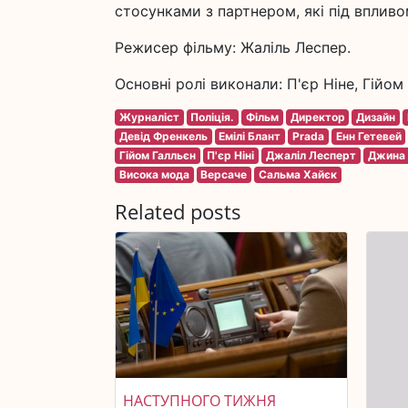
стосунками з партнером, які під впливо
Режисер фільму: Жаліль Леспер.
Основні ролі виконали: П'єр Ніне, Гійо
Журналіст
Поліція.
Фільм
Директор
Дизайн
Девід Френкель
Емілі Блант
Prada
Енн Гетевей
Гійом Галльєн
П'єр Ніні
Джаліл Лесперт
Джина
Висока мода
Версаче
Сальма Хайєк
Related posts
НАСТУПНОГО ТИЖНЯ