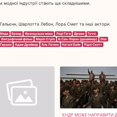
м модної індустрії стають ще складнішими.
м Гальєнн, Шарлотта Лебон, Лора Смет та інші актори.
Мода
Бренд
Французька мова
Леді Гага
Драма
Гуччі.
Біографічний фільм
Меріл Стріп
Ів Сен-Лоран (дизайнер)
Dior
 Гершон
Адам Драйвер
Аль Пачіно
Наталі Байє
Рідлі Скотт
КНДР МОЖЕ НАПРАВИТИ 