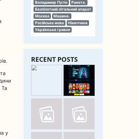
Володимир Путін
Ракета.
Безпілотний літальний апарат
Москва
Машина.
в
Російська мова
Німеччина
Українська гривня
RECENT POSTS
ів.
 та
одини
 Та
ла у