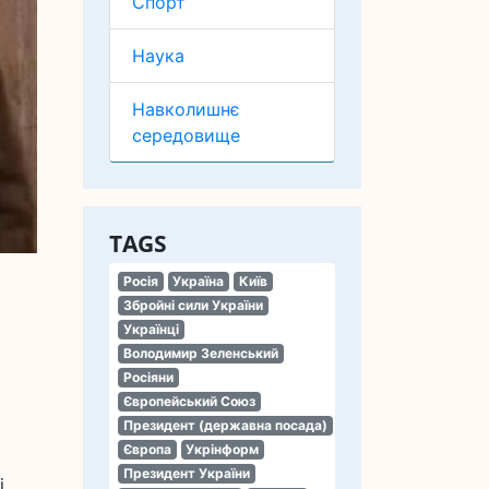
Спорт
Наука
Навколишнє
середовище
TAGS
Росія
Україна
Київ
Збройні сили України
Українці
Володимир Зеленський
Росіяни
Європейський Союз
Президент (державна посада)
Європа
Укрінформ
Президент України
і