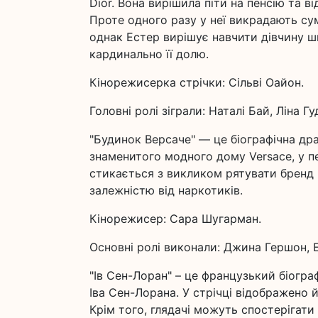
Dior. Вона вирішила піти на пенсію та в
Проте одного разу у неї викрадають сум
однак Естер вирішує навчити дівчину ши
кардинально її долю.
Кінорежисерка стрічки: Сільві Оайон.
Головні ролі зіграли: Наталі Бай, Ліна Гу
"Будинок Версаче" — це біографічна др
знаменитого модного дому Versace, у пер
стикається з викликом рятувати бренд 
залежністю від наркотиків.
Кінорежисер: Сара Шугарман.
Основні ролі виконали: Джина Гершон, Е
"Ів Сен-Лоран" – це французький біогр
Іва Сен-Лорана. У стрічці відображено
Крім того, глядачі можуть спостерігат