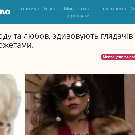
Політика
Бізнес
Мистецтво
Технологія
З
во
та розваги
ду та любов, здивовують глядачів
южетами.
Мистецтво та ро