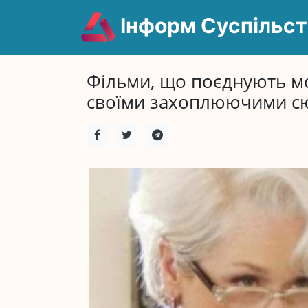
Інформ Суспільст
Фільми, що поєднують мо
своїми захоплюючими с