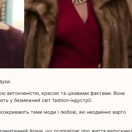
душі.
ю витонченістю, красою та цікавими фактами. Вона
ь у безмежний світ fashion-індустрії.
розкривають теми моди і любові, які неодмінно варто
драматичний фільм, що розповідає про життя випускниц