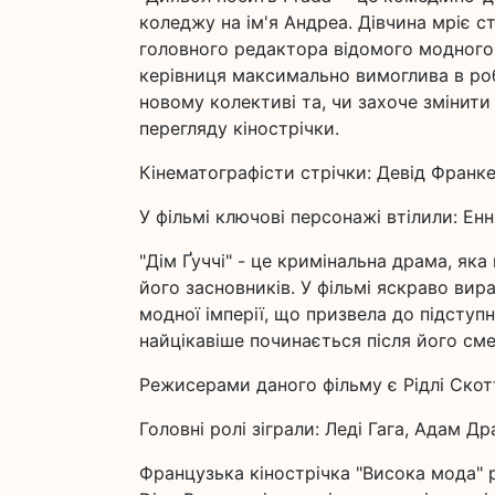
коледжу на ім'я Андреа. Дівчина мріє 
головного редактора відомого модного 
керівниця максимально вимоглива в роб
новому колективі та, чи захоче змінити
перегляду кінострічки.
Кінематографісти стрічки: Девід Франкел
У фільмі ключові персонажі втілили: Енн
"Дім Ґуччі" - це кримінальна драма, яка
його засновників. У фільмі яскраво ви
модної імперії, що призвела до підступ
найцікавіше починається після його сме
Режисерами даного фільму є Рідлі Скотт
Головні ролі зіграли: Леді Гага, Адам Др
Французька кінострічка "Висока мода" 