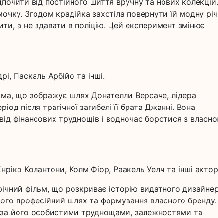
ідпочити від постійного шиття вручну та нових колекцій.
очку. Згодом крадійка захотіла повернути їй модну річ
ти, а не здавати в поліцію. Цей експеримент змінює
дрі, Паскаль Арбійо та інші.
ама, що зображує шлях Донателли Версаче, лідера
іод після трагічної загибелі її брата Джанні. Вона
від фінансових труднощів і водночас боротися з власн
нріко Колантони, Колм Фіор, Раакель Уелч та інші актор
афічний фільм, що розкриває історію видатного дизайне
 його професійний шлях та формування власного бренду.
и за його особистими труднощами, залежностями та