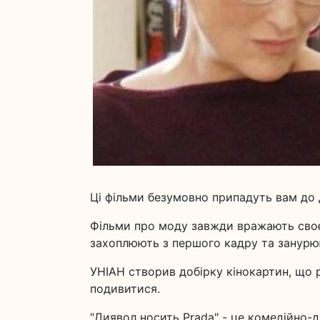
Ці фільми безумовно припадуть вам до 
Фільми про моду завжди вражають своє
захоплюють з першого кадру та занурюют
УНІАН створив добірку кінокартин, що 
подивитися.
"Диявол носить Prada" - це комедійно-