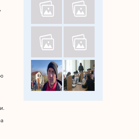
,
ою
и.
ра