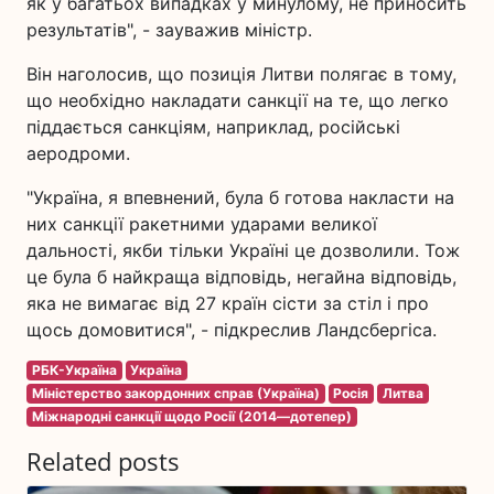
як у багатьох випадках у минулому, не приносить
результатів", - зауважив міністр.
Він наголосив, що позиція Литви полягає в тому,
що необхідно накладати санкції на те, що легко
піддається санкціям, наприклад, російські
аеродроми.
"Україна, я впевнений, була б готова накласти на
них санкції ракетними ударами великої
дальності, якби тільки Україні це дозволили. Тож
це була б найкраща відповідь, негайна відповідь,
яка не вимагає від 27 країн сісти за стіл і про
щось домовитися", - підкреслив Ландсбергіса.
РБК-Україна
Україна
Міністерство закордонних справ (Україна)
Росія
Литва
Міжнародні санкції щодо Росії (2014—дотепер)
Related posts