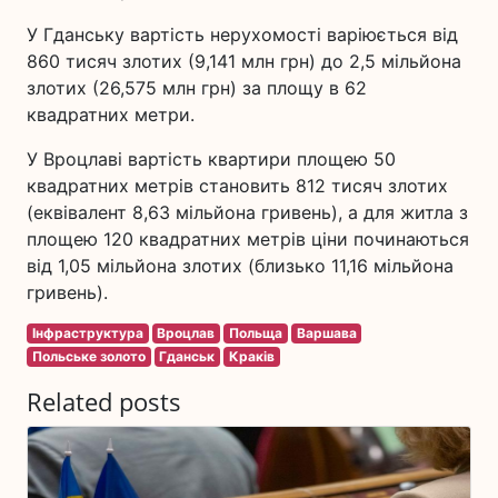
У Гданську вартість нерухомості варіюється від
860 тисяч злотих (9,141 млн грн) до 2,5 мільйона
злотих (26,575 млн грн) за площу в 62
квадратних метри.
У Вроцлаві вартість квартири площею 50
квадратних метрів становить 812 тисяч злотих
(еквівалент 8,63 мільйона гривень), а для житла з
площею 120 квадратних метрів ціни починаються
від 1,05 мільйона злотих (близько 11,16 мільйона
гривень).
Інфраструктура
Вроцлав
Польща
Варшава
Польське золото
Гданськ
Краків
Related posts