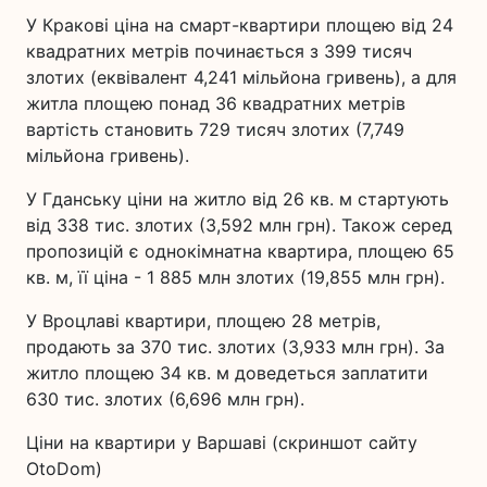
У Кракові ціна на смарт-квартири площею від 24
квадратних метрів починається з 399 тисяч
злотих (еквівалент 4,241 мільйона гривень), а для
житла площею понад 36 квадратних метрів
вартість становить 729 тисяч злотих (7,749
мільйона гривень).
У Гданську ціни на житло від 26 кв. м стартують
від 338 тис. злотих (3,592 млн грн). Також серед
пропозицій є однокімнатна квартира, площею 65
кв. м, її ціна - 1 885 млн злотих (19,855 млн грн).
У Вроцлаві квартири, площею 28 метрів,
продають за 370 тис. злотих (3,933 млн грн). За
житло площею 34 кв. м доведеться заплатити
630 тис. злотих (6,696 млн грн).
Ціни на квартири у Варшаві (скриншот сайту
OtoDom)