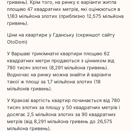
гривень). Крім того, на ринку є варіанти житла
площею 47 квадратних метрів, які оцінюються в
1,183 мільйона злотих (приблизно 12,575 мільйона
гривень).
Ціни на квартири у Гданську (скриншот сайту
OtoDom)
У Варшаві трикімнатні квартири площею 62
квадратних метри продаються з цінником від
780 тисяч злотих (8,291 мільйона гривень).
Водночас на ринку можна знайти й варіанти
такої ж площі за 1,7 мільйона злотих (18
мільйонів гривень).
У Кракові вартість квартир починається від 780
тисяч злотих за площу у 50 квадратних метрів і
досягає 2,5 мільйона злотих за 90 квадратних
метрів (від 8,291 мільйона гривень до 26,575
мільйона гривень).