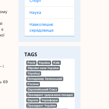
Спорт
вому
Наука
зі
Навколишнє
 є
середовище
ної
TAGS
Росія
Україна
Київ
 і
Збройні сили України
Українці
Володимир Зеленський
ь 69
Росіяни
Європейський Союз
Президент (державна посада)
Європа
Укрінформ
Президент України