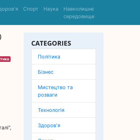
доров'я
Спорт
Наука
Навколишнє
середовище
0
CATEGORIES
Політика
ітика
Бізнес
Мистецтво та
розваги
Технологія
Здоров'я
алі",