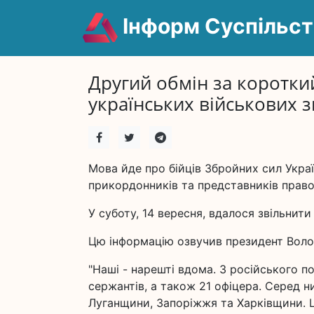
Інформ Суспільст
Другий обмін за коротки
українських військових з
Мова йде про бійців Збройних сил Украї
прикордонників та представників право
У суботу, 14 вересня, вдалося звільнити
Цю інформацію озвучив президент Вол
"Наші - нарешті вдома. З російського п
сержантів, а також 21 офіцера. Серед н
Луганщини, Запоріжжя та Харківщини. Це