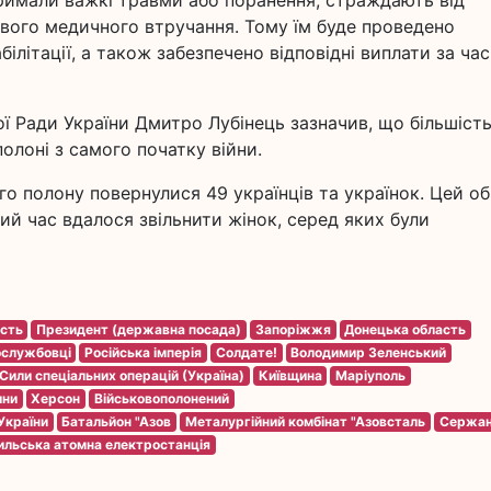
тримали важкі травми або поранення, страждають від
вого медичного втручання. Тому їм буде проведено
літації, а також забезпечено відповідні виплати за час
 Ради України Дмитро Лубінець зазначив, що більшіст
полоні з самого початку війни.
о полону повернулися 49 українців та українок. Цей об
ий час вдалося звільнити жінок, серед яких були
асть
Президент (державна посада)
Запоріжжя
Донецька область
ослужбовці
Російська імперія
Солдате!
Володимир Зеленський
Сили спеціальних операцій (Україна)
Київщина
Маріуполь
ини
Херсон
Військовополонений
України
Батальйон "Азов
Металургійний комбінат "Азовсталь
Сержан
ильська атомна електростанція