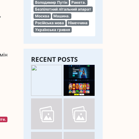
Володимир Путін
Ракета.
Безпілотний літальний апарат
,
Москва
Машина.
Російська мова
Німеччина
Українська гривня
ь
мін
RECENT POSTS
те.