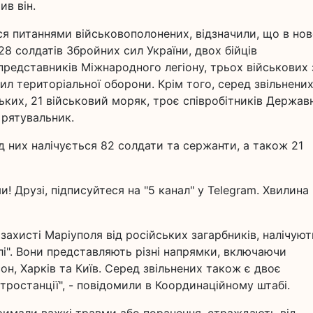
ив він.
я питаннями військовополонених, відзначили, що в но
 28 солдатів Збройних сил України, двох бійців
представників Міжнародного легіону, трьох військових 
ил територіальної оборони. Крім того, серед звільнених
ьких, 21 військовий моряк, троє співробітників Держав
 рятувальник.
ед них налічується 82 солдати та сержанти, а також 21
! Друзі, підписуйтеся на "5 канал" у Telegram. Хвилина -
у захисті Маріуполя від російських загарбників, налічуют
лі". Вони представляють різні напрямки, включаючи
н, Харків та Київ. Серед звільнених також є двоє
ростанції", - повідомили в Координаційному штабі.