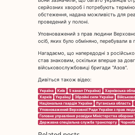
Вони зазначили, що багато українців о
серйозних хвороб і потребують терміно
обстеження, надана можливість для реабі
проведений у полоні.
Уповноважений з прав людини Верховної
осіб, яких було обміняно, перебували в 
Нагадаємо, що напередодні з російськог
став знаковим, оскільки вперше за довг
військовослужбовиці бригади "Азов".
Дивіться також відео:
Україна
Київ
5 канал (Україна)
Харківська обл
Харків
Українці
Збройні сили України
Військов
Національна гвардія України
Луганська область
Уповноважений Верховної Ради України з прав люд
Головне управління розвідки Міністерства оборони 
Державна спеціальна служба транспорту
Чорноб
Related posts