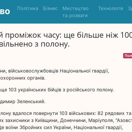
Політика
Бізнес
Мистецтво
Технологія
З
во
та розваги
й проміжок часу: ще більше ніж 10
вільнено з полону.
Пол
ни, військовослужбовців Національної гвардії,
охоронних органів.
 ще 103 українських бійців з російського полону.
одимир Зеленський.
олону вдалося повернути 103 військових: 82 рядових та
их захисники з Київщини, Донеччини, Маріуполя, "Азовст
 воїни Збройних сил України, Національної гвардії,