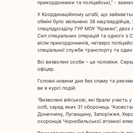
прикордонники та поліцейські," - зазнач
У Координаційному штабі, що займаєтьс
обміні було звільнено 38 нацгвардійців,
спецпідрозділу ГУР МОУ "Кракен", двох 
Сил спеціальних операцій та одного з С
вісім прикордонників, четверо поліцейс
спеціальної служби транспорту та один
Всі визволені особи – це чоловіки. Сер
офіцер.
Головні новини дня без спаму та реклами
ви в курсі подій.
"Визволені військові, які брали участь 
осіб, серед яких 31 оборонець "Азовста
Донеччину, Луганщину, Запоріжжя, Херсо
охоронців Чорнобильської атомної елект