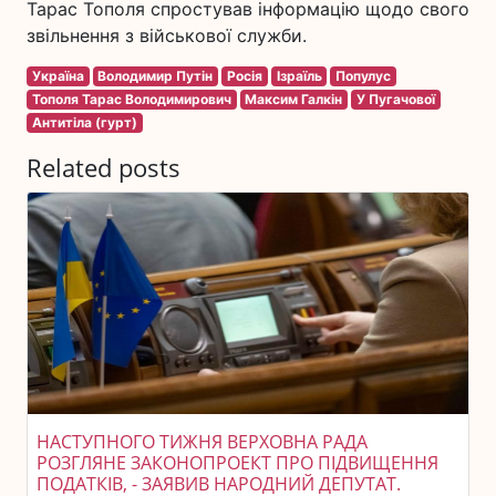
Тарас Тополя спростував інформацію щодо свого
звільнення з військової служби.
Україна
Володимир Путін
Росія
Ізраїль
Популус
Тополя Тарас Володимирович
Максим Галкін
У Пугачової
Антитіла (гурт)
Related posts
НАСТУПНОГО ТИЖНЯ ВЕРХОВНА РАДА
РОЗГЛЯНЕ ЗАКОНОПРОЕКТ ПРО ПІДВИЩЕННЯ
ПОДАТКІВ, - ЗАЯВИВ НАРОДНИЙ ДЕПУТАТ.