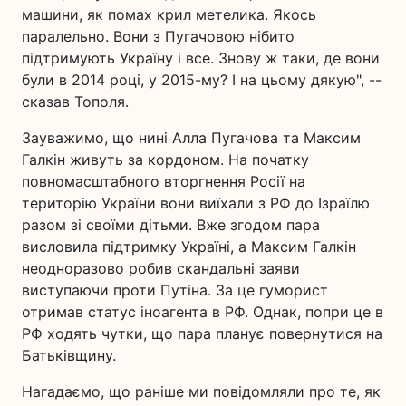
машини, як помах крил метелика. Якось
паралельно. Вони з Пугачовою нібито
підтримують Україну і все. Знову ж таки, де вони
були в 2014 році, у 2015-му? І на цьому дякую", --
сказав Тополя.
Зауважимо, що нині Алла Пугачова та Максим
Галкін живуть за кордоном. На початку
повномасштабного вторгнення Росії на
територію України вони виїхали з РФ до Ізраїлю
разом зі своїми дітьми. Вже згодом пара
висловила підтримку Україні, а Максим Галкін
неодноразово робив скандальні заяви
виступаючи проти Путіна. За це гуморист
отримав статус іноагента в РФ. Однак, попри це в
РФ ходять чутки, що пара планує повернутися на
Батьківщину.
Нагадаємо, що раніше ми повідомляли про те, як