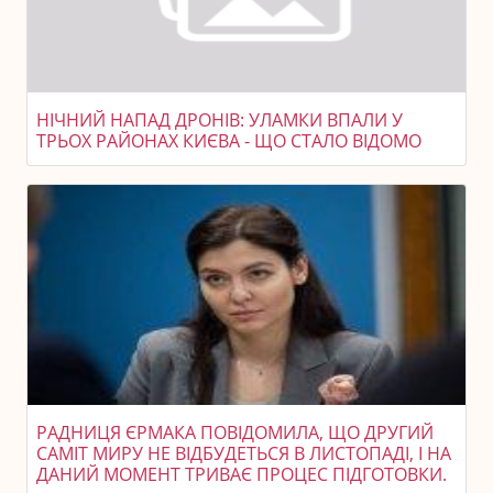
НІЧНИЙ НАПАД ДРОНІВ: УЛАМКИ ВПАЛИ У
ТРЬОХ РАЙОНАХ КИЄВА - ЩО СТАЛО ВІДОМО
РАДНИЦЯ ЄРМАКА ПОВІДОМИЛА, ЩО ДРУГИЙ
САМІТ МИРУ НЕ ВІДБУДЕТЬСЯ В ЛИСТОПАДІ, І НА
ДАНИЙ МОМЕНТ ТРИВАЄ ПРОЦЕС ПІДГОТОВКИ.