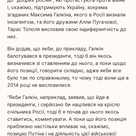
до "добрих росіян", які протестують проти війни
і, скажімо, підтримують Україну, зокрема
згаданих Максима Галкіна, якого в Росії визнали
іноагентом, та його дружини Алли Пугачової,
Тарас Тополя висловив свою індиферентність до
них.
Він додав, що якби, до прикладу, Галкін
балотувався в президенти, тоді б він якось
визначився зі ставленням до нього, а поки щодо
його позиції, говорити складно, адже якби все
було так по справжньому, то чому тоді вони ще в
2014 році не висловилися.
"Якби Галкін, наприклад, заявив, що йде в
президенти, і серйозно би націлився на крісло
очільника Росії, тоді б я почав до нього якось
ставитись, коментувати. А поки що його позиція
приблизно настільки впливає на, скажімо,
позицію Путіна і на діяльність цієї військової