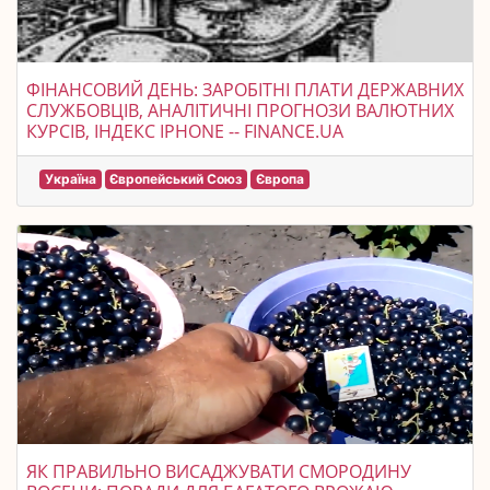
ФІНАНСОВИЙ ДЕНЬ: ЗАРОБІТНІ ПЛАТИ ДЕРЖАВНИХ
СЛУЖБОВЦІВ, АНАЛІТИЧНІ ПРОГНОЗИ ВАЛЮТНИХ
КУРСІВ, ІНДЕКС IPHONE -- FINANCE.UA
Україна
Європейський Союз
Європа
ЯК ПРАВИЛЬНО ВИСАДЖУВАТИ СМОРОДИНУ