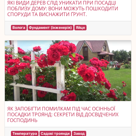
ЯКІ ВИДИ ДЕРЕВ СЛІД УНИКАТИ ПРИ ПОСАДЦІ
ПОБЛИЗУ ДОМУ: ВОНИ МОЖУТЬ ПОШКОДИТИ
СПОРУДИ ТА ВИСНАЖИТИ ҐРУНТ.
Волога
Фундамент (інженерія)
Яйце
ЯК ЗАПОБІГТИ ПОМИЛКАМ ПІД ЧАС ОСІННЬОЇ
ПОСАДКИ ТРОЯНД: СЕКРЕТИ ВІД ДОСВІДЧЕНИХ
ГОСПОДИНЬ
Температура
Садові троянди
Завод