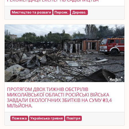
Мистецтво та розваги
Персик.
Дерево.
ПРОТЯГОМ ДВОХ ТИЖНІВ ОБСТРІЛІВ
МИКОЛАЇВСЬКОЇ ОБЛАСТІ РОСІЙСЬКІ ВІЙСЬКА
ЗАВДАЛИ ЕКОЛОГІЧНИХ ЗБИТКІВ НА СУМУ ₴3,4
МІЛЬЙОНА.
Пожежа
Українська гривня
Повітря