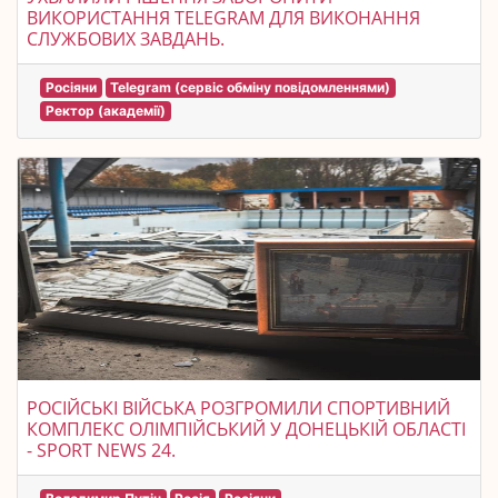
ВИКОРИСТАННЯ TELEGRAM ДЛЯ ВИКОНАННЯ
СЛУЖБОВИХ ЗАВДАНЬ.
Росіяни
Telegram (сервіс обміну повідомленнями)
Ректор (академії)
РОСІЙСЬКІ ВІЙСЬКА РОЗГРОМИЛИ СПОРТИВНИЙ
КОМПЛЕКС ОЛІМПІЙСЬКИЙ У ДОНЕЦЬКІЙ ОБЛАСТІ
- SPORT NEWS 24.