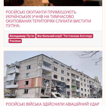
РОСІЙСЬКІ ОКУПАНТИ ПРИМУШУЮТЬ
УКРАЇНСЬКИХ УЧНІВ НА ТИМЧАСОВО
ОКУПОВАНИХ ТЕРИТОРІЯХ СЛУХАТИ ВИСТУПИ
ПУТІНА.
Володимир Путін
Футбольний клуб "Тоттенхем Хотспур
Росіяни
РОСІЙСЬКІ ВІЙСЬКА ЗДІЙСНИЛИ АВІАЦІЙНИЙ УДАР