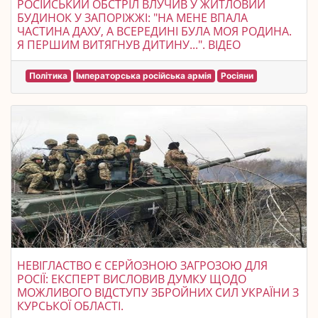
РОСІЙСЬКИЙ ОБСТРІЛ ВЛУЧИВ У ЖИТЛОВИЙ
БУДИНОК У ЗАПОРІЖЖІ: "НА МЕНЕ ВПАЛА
ЧАСТИНА ДАХУ, А ВСЕРЕДИНІ БУЛА МОЯ РОДИНА.
Я ПЕРШИМ ВИТЯГНУВ ДИТИНУ...". ВIДЕО
Політика
Імператорська російська армія
Росіяни
НЕВІГЛАСТВО Є СЕРЙОЗНОЮ ЗАГРОЗОЮ ДЛЯ
РОСІЇ: ЕКСПЕРТ ВИСЛОВИВ ДУМКУ ЩОДО
МОЖЛИВОГО ВІДСТУПУ ЗБРОЙНИХ СИЛ УКРАЇНИ З
КУРСЬКОЇ ОБЛАСТІ.