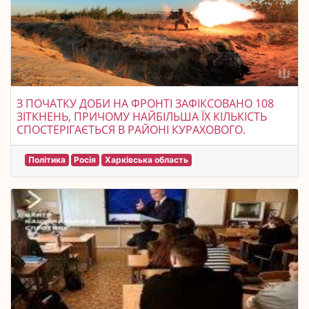
З ПОЧАТКУ ДОБИ НА ФРОНТІ ЗАФІКСОВАНО 108
ЗІТКНЕНЬ, ПРИЧОМУ НАЙБІЛЬША ЇХ КІЛЬКІСТЬ
СПОСТЕРІГАЄТЬСЯ В РАЙОНІ КУРАХОВОГО.
Політика
Росія
Харківська область