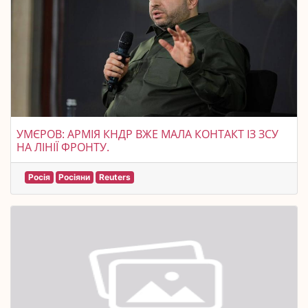
УМЄРОВ: АРМІЯ КНДР ВЖЕ МАЛА КОНТАКТ ІЗ ЗСУ
НА ЛІНІЇ ФРОНТУ.
Росія
Росіяни
Reuters