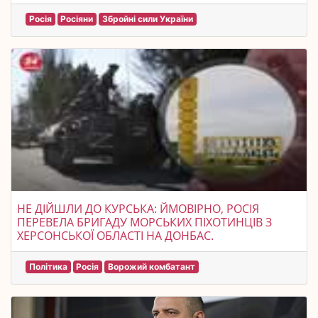
Росія
Росіяни
Збройні сили України
НЕ ДІЙШЛИ ДО КУРСЬКА: ЙМОВІРНО, РОСІЯ
ПЕРЕВЕЛА БРИГАДУ МОРСЬКИХ ПІХОТИНЦІВ З
ХЕРСОНСЬКОЇ ОБЛАСТІ НА ДОНБАС.
Політика
Росія
Ворожий комбатант