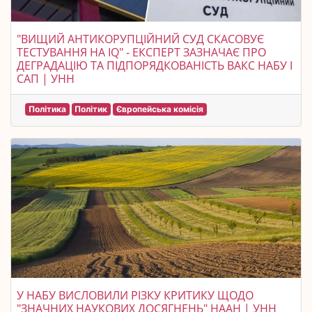
"ВИЩИЙ АНТИКОРУПЦІЙНИЙ СУД СКАСОВУЄ
ТЕСТУВАННЯ НА IQ" - ЕКСПЕРТ ЗАЗНАЧАЄ ПРО
ДЕГРАДАЦІЮ ТА ПІДПОРЯДКОВАНІСТЬ ВАКС НАБУ І
САП | УНН
Політика
Політик
Європейська комісія
У НАБУ ВИСЛОВИЛИ РІЗКУ КРИТИКУ ЩОДО
"ЗНАЧНИХ НАУКОВИХ ДОСЯГНЕНЬ" НААН | УНН