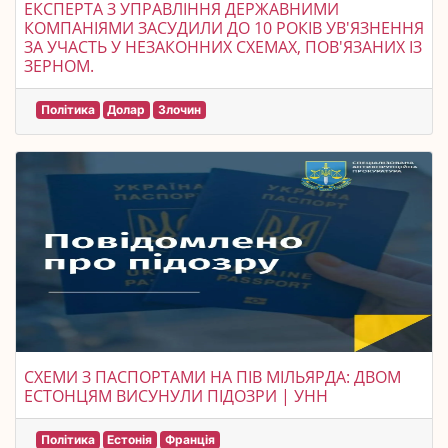
ЕКСПЕРТА З УПРАВЛІННЯ ДЕРЖАВНИМИ
КОМПАНІЯМИ ЗАСУДИЛИ ДО 10 РОКІВ УВ'ЯЗНЕННЯ
ЗА УЧАСТЬ У НЕЗАКОННИХ СХЕМАХ, ПОВ'ЯЗАНИХ ІЗ
ЗЕРНОМ.
Політика
Долар
Злочин
СХЕМИ З ПАСПОРТАМИ НА ПІВ МІЛЬЯРДА: ДВОМ
ЕСТОНЦЯМ ВИСУНУЛИ ПІДОЗРИ | УНН
Політика
Естонія
Франція