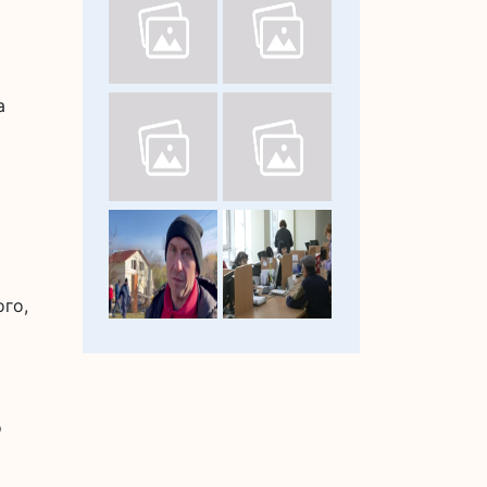
а
ого,
о