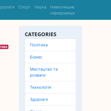
доров'я
Спорт
Наука
Навколишнє
середовище
CATEGORIES
Політика
ітика
Бізнес
Мистецтво та
розваги
Технологія
Здоров'я