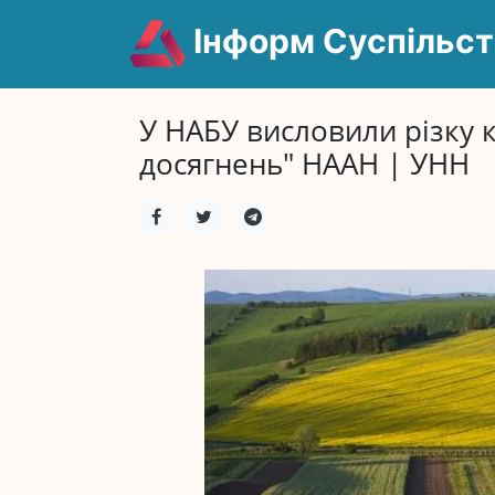
Інформ Суспільст
У НАБУ висловили різку 
досягнень" НААН | УНН