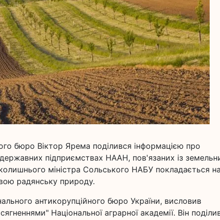
ого бюро Віктор Ярема поділився інформацією про
 державних підприємствах НААН, пов'язаних із земель
и колишнього міністра Сольського НАБУ покладається н
свою радянську природу.
нального антикорупційного бюро України, висловив
ягненнями" Національної аграрної академії. Він поділи