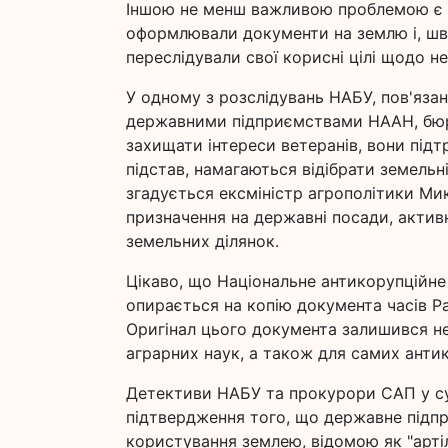
Іншою не менш важливою проблемою є с
оформлювали документи на землю і, шви
переслідували свої корисні цілі щодо не
У одному з розслідувань НАБУ, пов'яз
державними підприємствами НААН, бюро
захищати інтереси ветеранів, вони підт
підстав, намагаються відібрати земельні
згадується ексміністр агрополітики Ми
призначення на державні посади, актив
земельних ділянок.
Цікаво, що Національне антикорупційне
опирається на копію документа часів Р
Оригінал цього документа залишився не
аграрних наук, а також для самих антик
Детективи НАБУ та прокурори САП у су
підтвердження того, що державне підпр
користування землею, відомою як "артіл