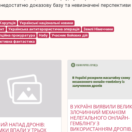
недостатню доказову базу та невизначені перспективи
Корупція
Українські національні новини
ент
Українська антитерористична операція
Землі Німеччини
пційна прокуратура
Набу
Учасник бойових дій
ктивна фантастика
В УКРАЇНІ ВИЯВИЛИ ВЕЛИ
ЗЛОЧИННИЙ МЕХАНІЗМ
НЕЛЕГАЛЬНОГО ОНЛАЙН-
ГЕМБЛІНГУ З
НИЙ НАПАД ДРОНІВ:
ВИКОРИСТАННЯМ ДРОПІВ
МКИ ВПАЛИ У ТРЬОХ