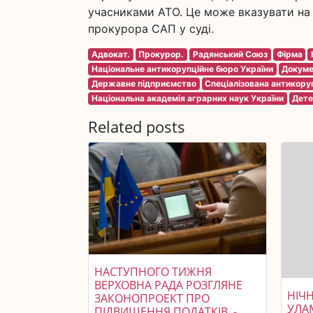
учасниками АТО. Це може вказувати на 
прокурора САП у суді.
Адвокат.
Прокурор.
Радянський Союз
Фірма
Національне антикорупційне бюро України
Докум
Державне підприємство
Спеціалізована антикору
Національна академія аграрних наук України
Дете
Related posts
НАСТУПНОГО ТИЖНЯ
ВЕРХОВНА РАДА РОЗГЛЯНЕ
НІЧ
ЗАКОНОПРОЕКТ ПРО
УЛА
ПІДВИЩЕННЯ ПОДАТКІВ, -