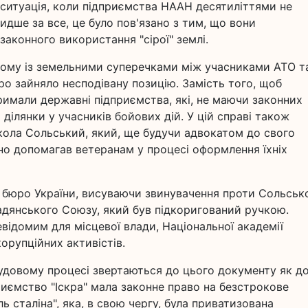
итуація, коли підприємства НААН десятиліттями не
дше за все, це було пов'язано з тим, що вони
законного використання "сірої" землі.
аному із земельними суперечками між учасниками АТО т
 зайняло несподівану позицію. Замість того, щоб
римали державні підприємства, які, не маючи законних
 ділянки у учасників бойових дій. У цій справі також
кола Сольський, який, ще будучи адвокатом до свого
но допомагав ветеранам у процесі оформлення їхніх
 бюро України, висуваючи звинувачення проти Сольськ
адянського Союзу, який був підкоригований ручкою.
відомим для місцевої влади, Національної академії
орупційних активістів.
довому процесі звертаються до цього документу як д
иємство "Іскра" мала законне право на безстрокове
ь сталіна", яка, в свою чергу, була приватизована