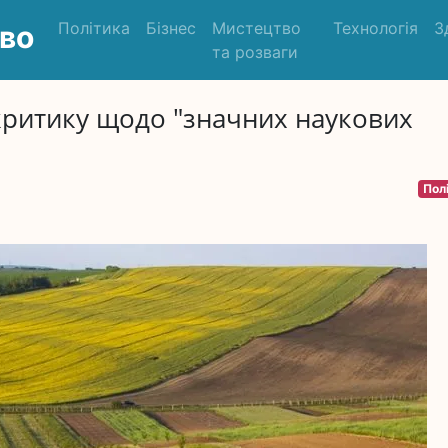
Політика
Бізнес
Мистецтво
Технологія
З
во
та розваги
критику щодо "значних наукових
Пол