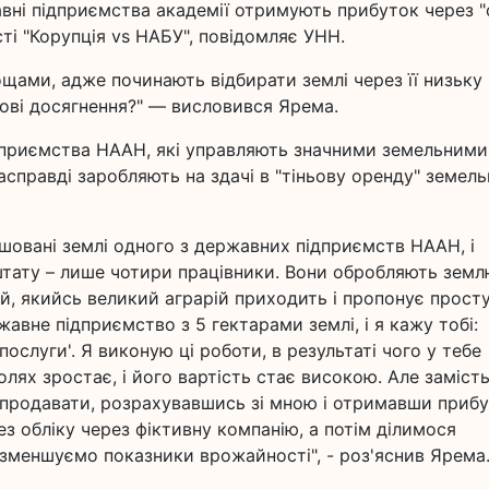
авні підприємства академії отримують прибуток через "
сті "Корупція vs НАБУ", повідомляє УНН.
ами, адже починають відбирати землі через її низьку
кові досягнення?" — висловився Ярема.
дприємства НААН, які управляють значними земельними
насправді заробляють на здачі в "тіньову оренду" земел
шовані землі одного з державних підприємств НААН, і
тату – лише чотири працівники. Вони обробляють земл
й, якийсь великий аграрій приходить і пропонує прост
авне підприємство з 5 гектарами землі, і я кажу тобі:
ослуги'. Я виконую ці роботи, в результаті чого у тебе
лях зростає, і його вартість стає високою. Але заміст
 продавати, розрахувавшись зі мною і отримавши прибу
 обліку через фіктивну компанію, а потім ділимося
зменшуємо показники врожайності", - роз'яснив Ярема