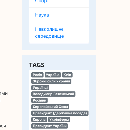
Спорт
Наука
Навколишнє
середовище
TAGS
Росія
Україна
Київ
Збройні сили України
Українці
ними
Володимир Зеленський
а
Росіяни
Європейський Союз
Президент (державна посада)
Європа
Укрінформ
вся
Президент України