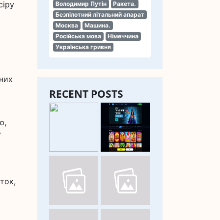
сіру
Володимир Путін
Ракета.
Безпілотний літальний апарат
Москва
Машина.
Російська мова
Німеччина
Українська гривня
ьних
RECENT POSTS
ю,
у
ь
ток,
.