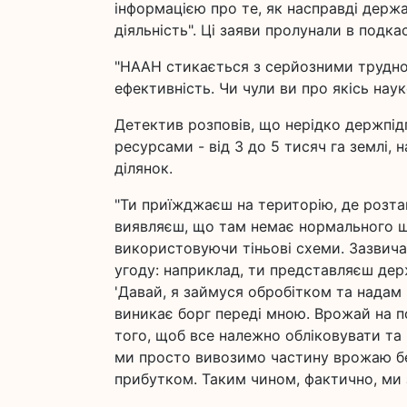
інформацією про те, як насправді держ
діяльність". Ці заяви пролунали в подка
"НААН стикається з серйозними труднощ
ефективність. Чи чули ви про якісь нау
Детектив розповів, що нерідко держпі
ресурсами - від 3 до 5 тисяч га землі, 
ділянок.
"Ти приїжджаєш на територію, де розта
виявляєш, що там немає нормального ш
використовуючи тіньові схеми. Зазвича
угоду: наприклад, ти представляєш держ
'Давай, я займуся обробітком та надам п
виникає борг переді мною. Врожай на по
того, щоб все належно обліковувати та
ми просто вивозимо частину врожаю без
прибутком. Таким чином, фактично, ми 