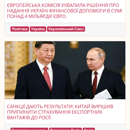
ЄВРОПЕЙСЬКА КОМІСІЯ УХВАЛИЛА РІШЕННЯ ПРО
НАДАННЯ УКРАЇНІ ФІНАНСОВОЇ ДОПОМОГИ В СУМІ
ПОНАД 4 МІЛЬЯРДИ ЄВРО.
Політика
Україна
Європейський Союз
САНКЦІЇ ДАЮТЬ РЕЗУЛЬТАТИ: КИТАЙ ВИРІШИВ
ПРИПИНИТИ СТРАХУВАННЯ ЕКСПОРТНИХ
ВАНТАЖІВ ДО РОСІЇ.