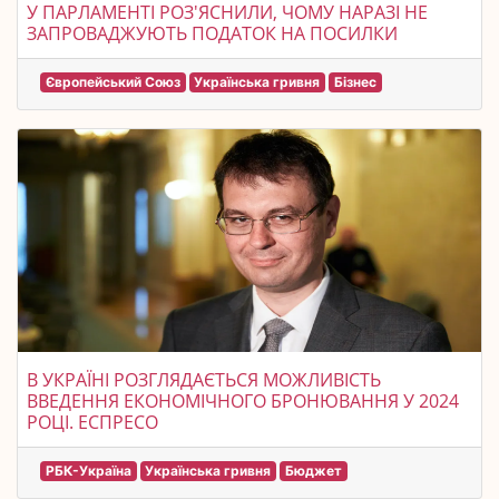
У ПАРЛАМЕНТІ РОЗ'ЯСНИЛИ, ЧОМУ НАРАЗІ НЕ
ЗАПРОВАДЖУЮТЬ ПОДАТОК НА ПОСИЛКИ
Європейський Союз
Українська гривня
Бізнес
В УКРАЇНІ РОЗГЛЯДАЄТЬСЯ МОЖЛИВІСТЬ
ВВЕДЕННЯ ЕКОНОМІЧНОГО БРОНЮВАННЯ У 2024
РОЦІ. ЕСПРЕСО
РБК-Україна
Українська гривня
Бюджет