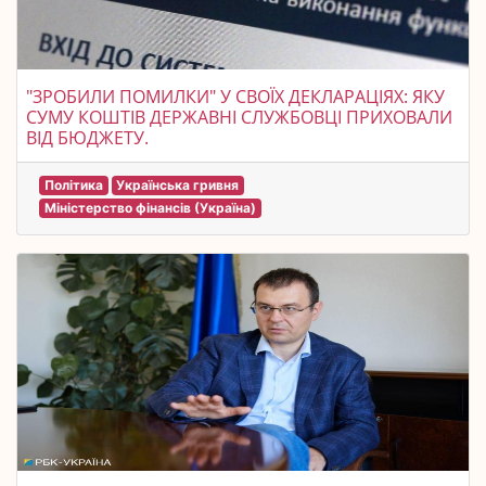
"ЗРОБИЛИ ПОМИЛКИ" У СВОЇХ ДЕКЛАРАЦІЯХ: ЯКУ
СУМУ КОШТІВ ДЕРЖАВНІ СЛУЖБОВЦІ ПРИХОВАЛИ
ВІД БЮДЖЕТУ.
Політика
Українська гривня
Міністерство фінансів (Україна)