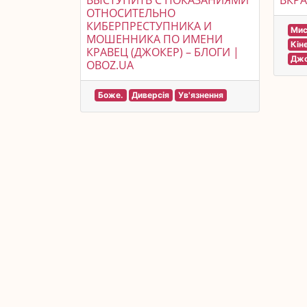
ВЫСТУПИТЬ С ПОКАЗАНИЯМИ
ВКРА
ОТНОСИТЕЛЬНО
КИБЕРПРЕСТУПНИКА И
Мис
МОШЕННИКА ПО ИМЕНИ
Кін
КРАВЕЦ (ДЖОКЕР) – БЛОГИ |
Джо
OBOZ.UA
Боже.
Диверсія
Ув'язнення