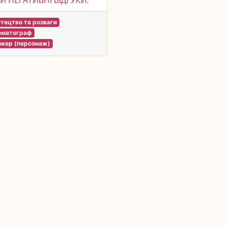
Й НЕГАТИВНІ ВІДГУКИ.
тецтво та розваги
ематограф
кер (персонаж)