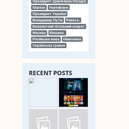
Президент (державна посада)
Європа
Укрінформ
Президент України
Володимир Путін
Ракета.
Безпілотний літальний апарат
Москва
Машина.
Російська мова
Німеччина
Українська гривня
RECENT POSTS