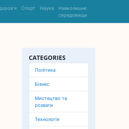
доров'я
Спорт
Наука
Навколишнє
середовище
CATEGORIES
Політика
Бізнес
Мистецтво та
розваги
Технологія