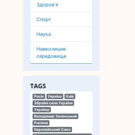
Здоров'я
Спорт
Наука
Навколишнє
середовище
TAGS
Росія
Україна
Київ
Збройні сили України
Українці
Володимир Зеленський
Росіяни
Європейський Союз