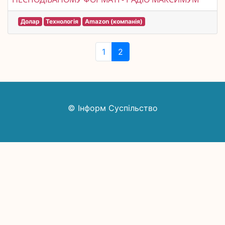
Долар
Технологія
Amazon (компанія)
1
2
© Інформ Суспільство